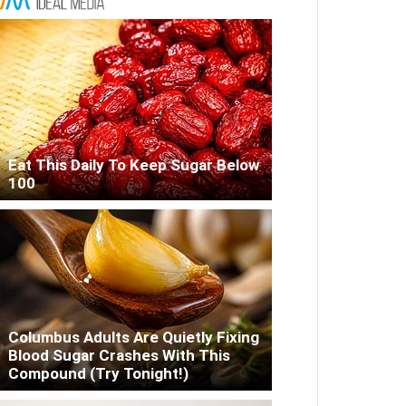
Eat This Daily To Keep Sugar Below
100
Columbus Adults Are Quietly Fixing
Blood Sugar Crashes With This
Compound (Try Tonight!)