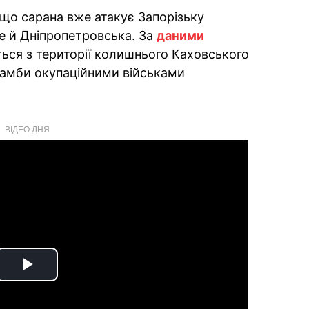
 що сарана вже атакує Запорізьку
е й Дніпропетровська. За
даними
ься з території колишнього Каховського
дамби окупаційними військами
ВІДЕО ДНЯ
Play