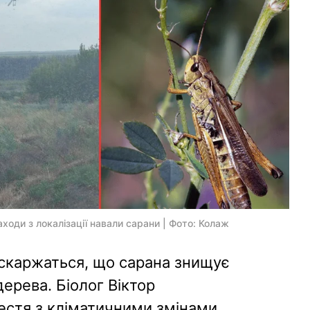
аходи з локалізації навали сарани | Фото: Колаж
 скаржаться, що сарана знищує
 дерева. Біолог Віктор
естя з кліматичними змінами.