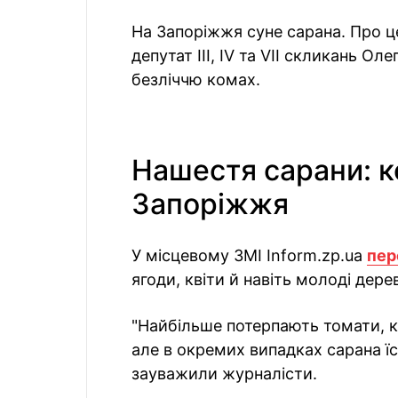
На Запоріжжя суне сарана. Про ц
депутат III, IV та VII скликань Ол
безліччю комах.
Нашестя сарани: 
Запоріжжя
У місцевому ЗМІ Inform.zp.ua
пер
ягоди, квіти й навіть молоді дере
"Найбільше потерпають томати, ка
але в окремих випадках сарана їс
зауважили журналісти.