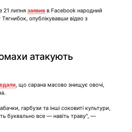
е 21 липня
заявив
в Facebook народний
ег Тягнибок, опублікувавши відео з
комахи атакують
едали
, що сарана масово знищує овочі,
ва.
бачки, гарбузи та інші соковиті культури,
ть буквально все — навіть траву", —