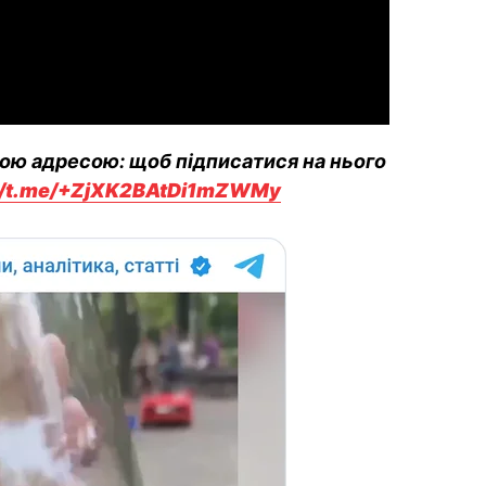
Video
вою адресою: щоб підписатися на нього
://t.me/+ZjXK2BAtDi1mZWMy