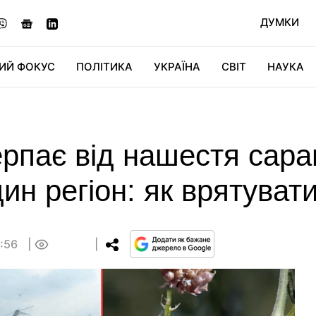
ДУМКИ
ИЙ ФОКУС
ПОЛІТИКА
УКРАЇНА
СВІТ
НАУКА
ДІДЖИТАЛ
АВТО
СВІТФАН
КУ
рпає від нашестя саран
ин регіон: як врятуват
3:56
0