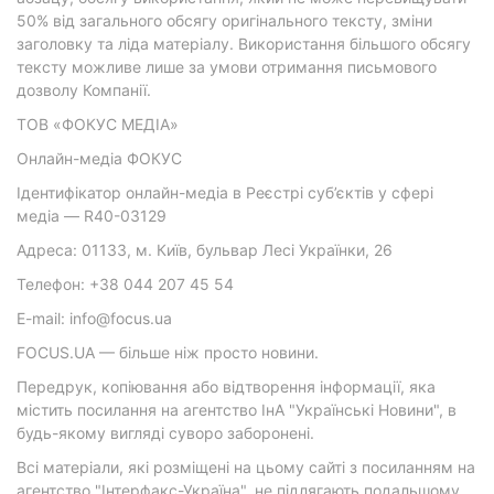
50% від загального обсягу оригінального тексту, зміни
заголовку та ліда матеріалу. Використання більшого обсягу
тексту можливе лише за умови отримання письмового
дозволу Компанії.
ТОВ «ФОКУС МЕДІА»
Онлайн-медіа ФОКУС
Ідентифікатор онлайн-медіа в Реєстрі суб’єктів у сфері
медіа — R40-03129
Адреса: 01133, м. Київ, бульвар Лесі Українки, 26
Телефон: +38 044 207 45 54
E-mail: info@focus.ua
FOCUS.UA — більше ніж просто новини.
Передрук, копіювання або відтворення інформації, яка
містить посилання на агентство ІнА "Українські Новини", в
будь-якому вигляді суворо заборонені.
Всі матеріали, які розміщені на цьому сайті з посиланням на
агентство "Інтерфакс-Україна", не підлягають подальшому