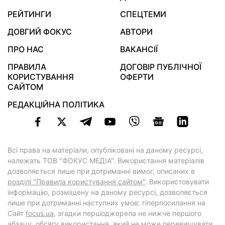
РЕЙТИНГИ
СПЕЦТЕМИ
ДОВГИЙ ФОКУС
АВТОРИ
ПРО НАС
ВАКАНСІЇ
ПРАВИЛА
ДОГОВІР ПУБЛІЧНОЇ
КОРИСТУВАННЯ
ОФЕРТИ
САЙТОМ
РЕДАКЦІЙНА ПОЛІТИКА
Всі права на матеріали, опубліковані на даному ресурсі,
належать ТОВ "ФОКУС МЕДІА". Використання матеріалів
дозволяється лише при дотриманні вимог, описаних в
розділі "Правила користування сайтом"
. Використовувати
інформацію, розміщену на даному ресурсі, дозволяється
лише при дотриманні наступних умов: гіперпосилання на
Cайт
focus.ua
, згадки першоджерела не нижче першого
абзацу, обсягу використання, який не може перевищувати