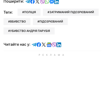
відправити у Telegram
поділитись у Facebook
поділитись у X
відправити у Viber
відправити у Whatsapp
відправити у Messenger
відправити у LinkedIn
Поширити:
Теги:
ПОЛІЦІЯ
ЗАТРИМАНИЙ ПІДОЗРЮВАНИЙ
ВБИВСТВО
ПІДОЗРЮВАНИЙ
УБИВСТВО АНДРІЯ ПАРУБІЯ
Читайте у Telegram
Читайте у Facebook
Читайте у X
Читайте у Google news
Читайте у Viber
Читайте у LinkedIn
Читайте нас у: