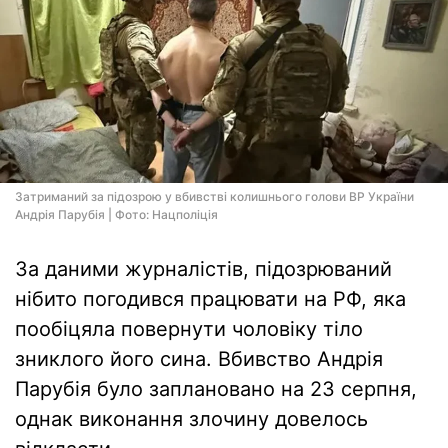
Затриманий за підозрою у вбивстві колишнього голови ВР України
Андрія Парубія | Фото: Нацполіція
За даними журналістів, підозрюваний
нібито погодився працювати на РФ, яка
пообіцяла повернути чоловіку тіло
зниклого його сина. Вбивство Андрія
Парубія було заплановано на 23 серпня,
однак виконання злочину довелось