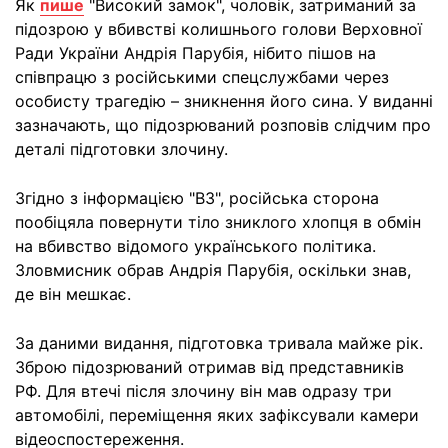
Як
пише
"Високий замок", чоловік, затриманий за
підозрою у вбивстві колишнього голови Верховної
Ради України Андрія Парубія, нібито пішов на
співпрацю з російськими спецслужбами через
особисту трагедію – зникнення його сина. У виданні
зазначають, що підозрюваний розповів слідчим про
деталі підготовки злочину.
Згідно з інформацією "ВЗ", російська сторона
пообіцяла повернути тіло зниклого хлопця в обмін
на вбивство відомого українського політика.
Зловмисник обрав Андрія Парубія, оскільки знав,
де він мешкає.
За даними видання, підготовка тривала майже рік.
Зброю підозрюваний отримав від представників
РФ. Для втечі після злочину він мав одразу три
автомобілі, переміщення яких зафіксували камери
відеоспостереження.