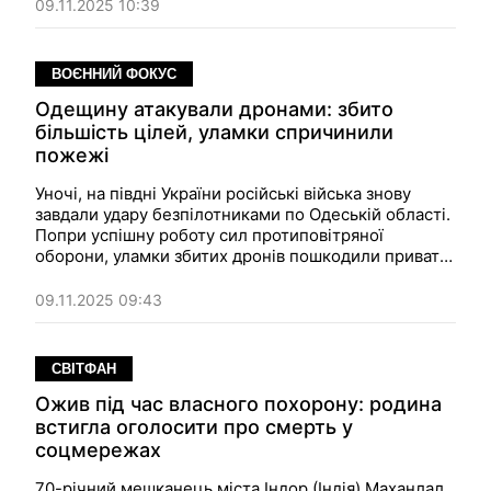
працювати попри щоденну загрозу.
09.11.2025 10:39
ВОЄННИЙ ФОКУС
Одещину атакували дронами: збито
більшість цілей, уламки спричинили
пожежі
Уночі, на півдні України російські війська знову
завдали удару безпілотниками по Одеській області.
Попри успішну роботу сил протиповітряної
оборони, уламки збитих дронів пошкодили приватні
будинки та викликали займання.
09.11.2025 09:43
СВІТФАН
Ожив під час власного похорону: родина
встигла оголосити про смерть у
соцмережах
70-річний мешканець міста Індор (Індія) Маханлал