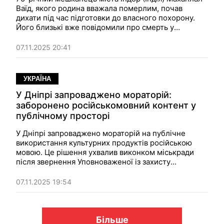
Ваїд, якого родина вважала померлим, почав
дихати під час підготовки до власного похорону.
Його близькі вже повідомили про смерть у
соціальних мережах і збиралися провести обряд
прощання.
07.11.2025 20:41
УКРАЇНА
У Дніпрі запроваджено мораторій:
заборонено російськомовний контент у
публічному просторі
У Дніпрі запроваджено мораторій на публічне
використання культурних продуктів російською
мовою. Це рішення ухвалив виконком міськради
після звернення Уповноваженої із захисту
державної мови Олени Івановської та мешканців
міста.
07.11.2025 19:54
Більше