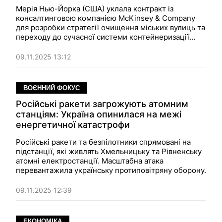
Мерія Нью-Йорка (США) уклала контракт із
консалтинговою компанією McKinsey & Company
для розробки стратегії очищення міських вулиць та
переходу до сучасної системи контейнеризації
відходів. Дослідження має на меті створити пілотну
програму, яка дозволить позбутися сміття на
09.11.2025 13:12
тротуарах і зменшити кількість гризунів у місті.
ВОЄННИЙ ФОКУС
Російські ракети загрожують атомним
станціям: Україна опинилася на межі
енергетичної катастрофи
Російські ракети та безпілотники спрямовані на
підстанції, які живлять Хмельницьку та Рівненську
атомні електростанції. Масштабна атака
перевантажила українську протиповітряну оборону.
09.11.2025 12:39
ЕКОНОМІКА