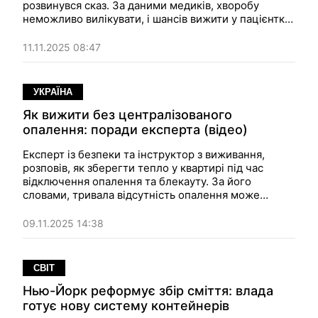
розвинувся сказ. За даними медиків, хворобу
неможливо вилікувати, і шансів вижити у пацієнтки
не було.
11.11.2025 08:47
УКРАЇНА
Як вижити без централізованого
опалення: поради експерта (відео)
Експерт із безпеки та інструктор з виживання,
розповів, як зберегти тепло у квартирі під час
відключення опалення та блекауту. За його
словами, тривала відсутність опалення може
становити серйозну небезпеку для мешканців,
особливо у старих будинках.
09.11.2025 14:38
СВІТ
Нью-Йорк реформує збір сміття: влада
готує нову систему контейнерів