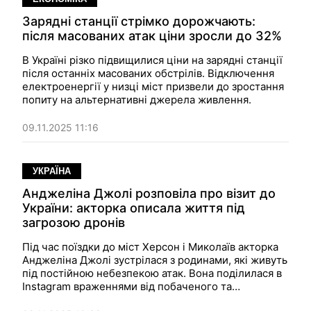
Зарядні станції стрімко дорожчають:
після масованих атак ціни зросли до 32%
В Україні різко підвищилися ціни на зарядні станції
після останніх масованих обстрілів. Відключення
електроенергії у низці міст призвели до зростання
попиту на альтернативні джерела живлення.
09.11.2025 11:16
УКРАЇНА
Анджеліна Джолі розповіла про візит до
України: акторка описала життя під
загрозою дронів
Під час поїздки до міст Херсон і Миколаїв акторка
Анджеліна Джолі зустрілася з родинами, які живуть
під постійною небезпекою атак. Вона поділилася в
Instagram враженнями від побаченого та
наголосила, що українці продовжують жити й