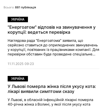
Всього:
881 публікація
УКРАЇНА
"Енергоатом" відповів на звинувачення у
корупції: ведеться перевірка
Наглядова рада "Енергоатома" заявила, що
серйозно ставиться до оприлюднених звинувачень
у корупції, пов’язаних із працівниками компанії. Для
перевірки обставин буде проведене спеціальне
засідання та ініційовано незалежний аудит
операцій.
11.11.2025 09:23
УКРАЇНА
У Львові померла жінка після укусу кота:
лікарі виявили симптоми сказу
У Львові, в обласній інфекційній лікарні померла
40-річна жінка з Волині, у якої після укусу кота