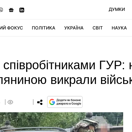
ДУМКИ
ИЙ ФОКУС
ПОЛІТИКА
УКРАЇНА
СВІТ
НАУКА
ДІДЖИТАЛ
АВТО
СВІТФАН
КУ
 співробітниками ГУР:
іляниною викрали військ
4
0