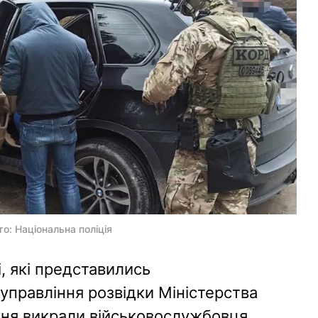
о: Національна поліція
і, які представились
управління розвідки Міністерства
дня викрали військовослужбовця