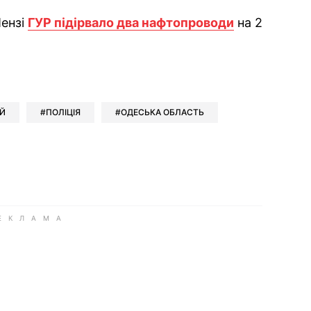
Пензі
ГУР підірвало два нафтопроводи
на 2
ok
ber
 Whatsapp
и у Messenger
ти у LinkedIn
Й
ПОЛІЦІЯ
ОДЕСЬКА ОБЛАСТЬ
ook
Google news
 Viber
е у LinkedIn