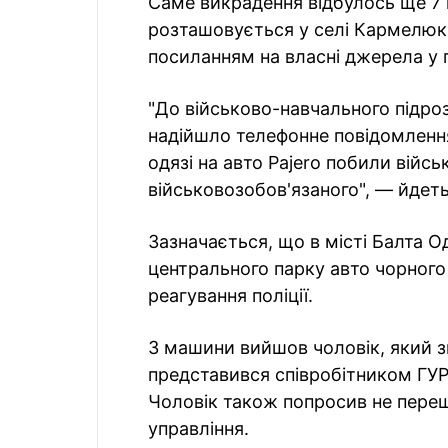
Саме викрадення відбулось ще 7 
розташовується у селі Кармелюк
посиланням на власні джерела у 
"До військово-навчального підроз
надійшло телефонне повідомлення
одязі на авто Pajero побили війс
військовозобов'язаного", — йдеть
Зазначається, що в місті Балта Од
центрального парку авто чорного
реагування поліції.
З машини вийшов чоловік, який з
представився співробітником ГУР
Чоловік також попросив не пере
управління.