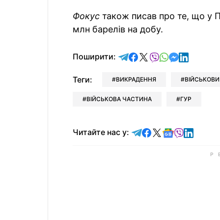
Фокус
також писав про те, що у 
млн барелів на добу.
відправити у Telegram
поділитись у Facebo
поділитись у X
відправити у Vi
відправити у
відправит
відправи
Поширити:
Теги:
ВИКРАДЕННЯ
ВІЙСЬКОВИ
ВІЙСЬКОВА ЧАСТИНА
ГУР
Читайте у Telegram
Читайте у Faceb
Читайте у X
Читайте у 
Читайте у
Читайт
Читайте нас у: