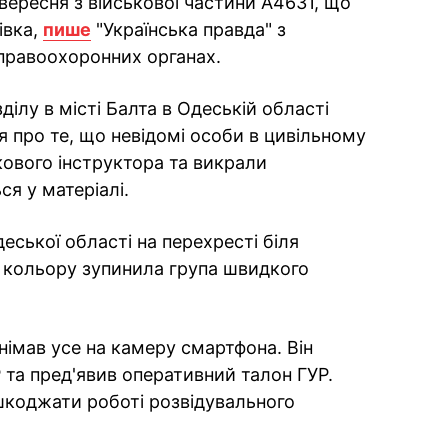
вересня з військової частини А4631, що
івка,
пише
"Українська правда" з
правоохоронних органах.
ділу в місті Балта в Одеській області
 про те, що невідомі особи в цивільному
ькового інструктора та викрали
ся у матеріалі.
еської області на перехресті біля
 кольору зупинила група швидкого
німав усе на камеру смартфона. Він
 та пред'явив оперативний талон ГУР.
шкоджати роботі розвідувального