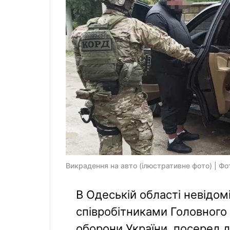
Викрадення на авто (ілюстративне фото) | Фот
В Одеській області невідом
співробітниками Головного 
оборони України, посеред 