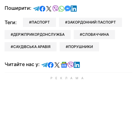
відправити у Telegram
поділитись у Facebook
поділитись у X
відправити у Viber
відправити у Whatsapp
відправити у Messenger
відправити у LinkedIn
Поширити:
Теги:
ПАСПОРТ
ЗАКОРДОННИЙ ПАСПОРТ
ДЕРЖПРИКОРДОНСЛУЖБА
СЛОВАЧЧИНА
САУДІВСЬКА АРАВІЯ
ПОРУШНИКИ
Читайте у Telegram
Читайте у Facebook
Читайте у X
Читайте у Google news
Читайте у Viber
Читайте у LinkedIn
Читайте нас у: