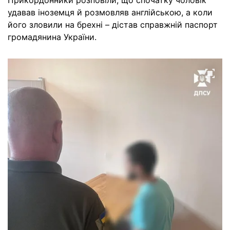
Прикордонники розповіли, що спочатку чоловік
удавав іноземця й розмовляв англійською, а коли
його зловили на брехні – дістав справжній паспорт
громадянина України.