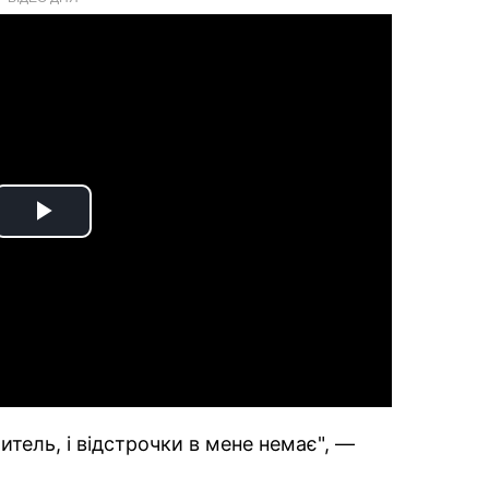
Play
Video
читель, і відстрочки в мене немає", —