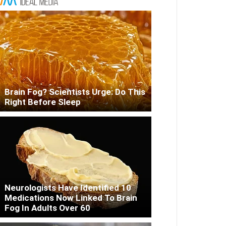
Brain Fog? Scientists Urge: Do This
Right Before Sleep
Neurologists Have Identified 10
Medications Now Linked To Brain
Fog In Adults Over 60