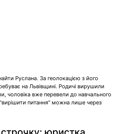
айти Руслана. За геолокацією з його
еребуває на Львівщині. Родичі вирушили
ли, чоловіка вже перевели до навчального
 "вирішити питання" можна лише через
ідстрочку: юристка