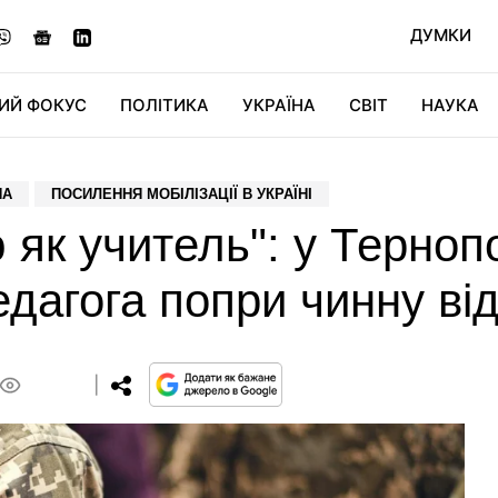
ДУМКИ
ИЙ ФОКУС
ПОЛІТИКА
УКРАЇНА
СВІТ
НАУКА
ДІДЖИТАЛ
АВТО
СВІТФАН
КУ
НА
ПОСИЛЕННЯ МОБІЛІЗАЦІЇ В УКРАЇНІ
ю як учитель": у Терноп
едагога попри чинну ві
0