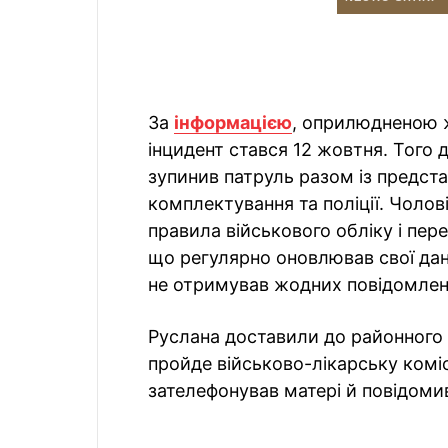
За
інформацією
, оприлюдненою ж
інцидент стався 12 жовтня. Того
зупинив патруль разом із предст
комплектування та поліції. Чолов
правила військового обліку і пер
що регулярно оновлював свої дан
не отримував жодних повідомлен
Руслана доставили до районного 
пройде військово-лікарську комі
зателефонував матері й повідоми