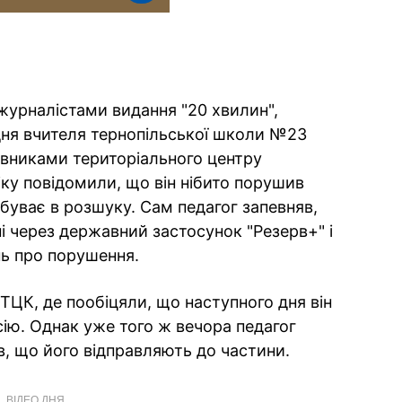
урналістами видання "20 хвилин",
 дня вчителя тернопільської школи №23
авниками територіального центру
іку повідомили, що він нібито порушив
ебуває в розшуку. Сам педагог запевняв,
і через державний застосунок "Резерв+" і
ь про порушення.
ТЦК, де пообіцяли, що наступного дня він
сію. Однак уже того ж вечора педагог
в, що його відправляють до частини.
ВІДЕО ДНЯ