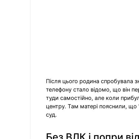
Після цього родина спробувала зн
телефону стало відомо, що він п
туди самостійно, але коли прибу
центру. Там матері пояснили, що
суд.
Без ВЛК і попри в