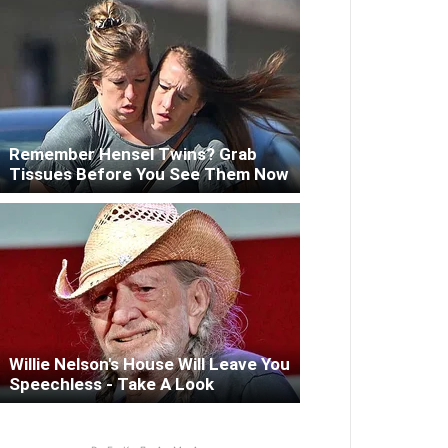
Remember Hensel Twins? Grab
Tissues Before You See Them Now
Willie Nelson's House Will Leave You
Speechless - Take A Look