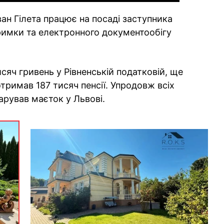
ван Гілета працює на посаді заступника
тримки та електронного документообігу
исяч гривень у Рівненській податковій, ще
отримав 187 тисяч пенсії. Упродовж всіх
арував маєток у Львові.