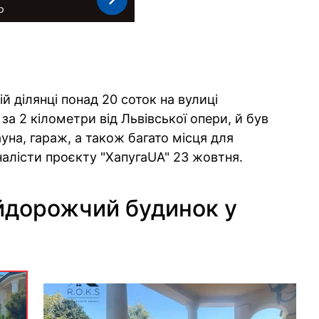
 ділянці понад 20 соток на вулиці
 за 2 кілометри від Львівської опери, й був
ауна, гараж, а також багато місця для
алісти проєкту "ХапугаUA" 23 жовтня.
йдорожчий будинок у