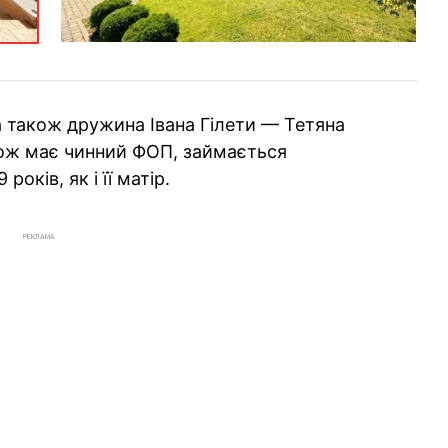
 також дружина Івана Гілети — Тетяна
кож має чинний ФОП, займається
оків, як і її матір.
РЕКЛАМА