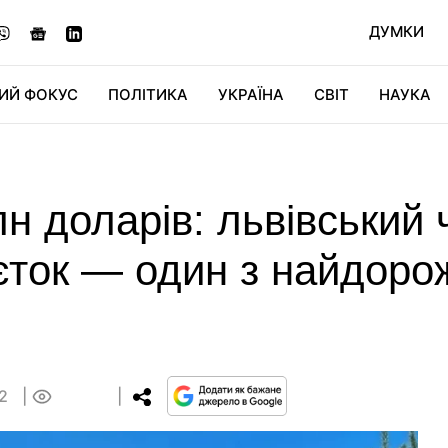
ДУМКИ
ИЙ ФОКУС
ПОЛІТИКА
УКРАЇНА
СВІТ
НАУКА
ДІДЖИТАЛ
АВТО
СВІТФАН
КУ
лн доларів: львівський
єток — один з найдорож
32
0