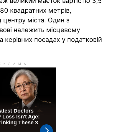
аж великий маєток вартістю 3,5
80 квадратних метрів,
 центру міста. Один з
вові належить місцевому
 керівних посадах у податковій