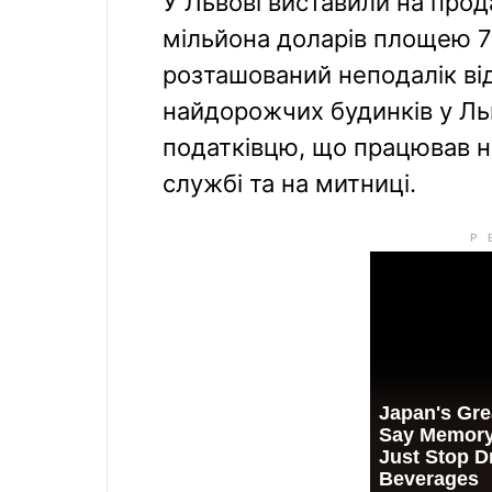
У Львові виставили на прод
мільйона доларів площею 7
розташований неподалік від
найдорожчих будинків у Ль
податківцю, що працював на
службі та на митниці.