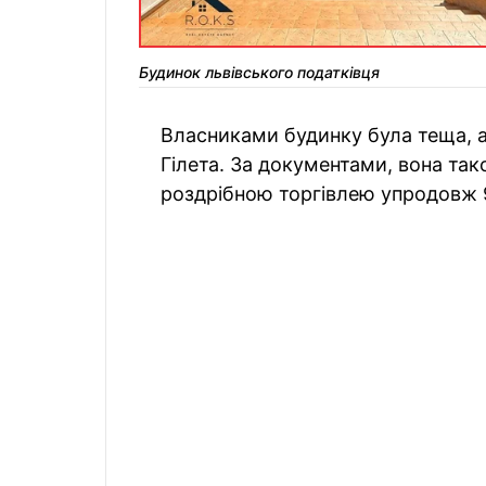
Будинок львівського податківця
Власниками будинку була теща, а
Гілета. За документами, вона та
роздрібною торгівлею упродовж 9 р