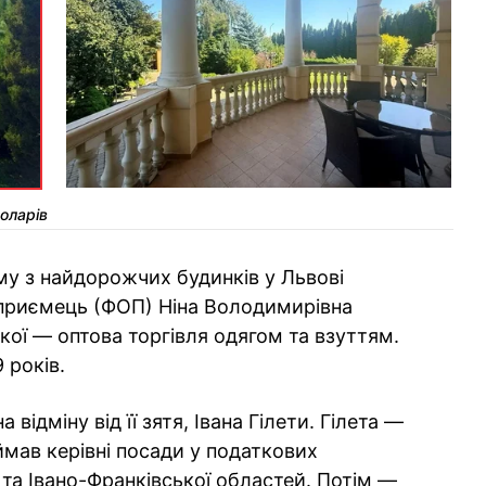
доларів
му з найдорожчих будинків у Львові
дприємець (ФОП) Ніна Володимирівна
якої — оптова торгівля одягом та взуттям.
 років.
 відміну від її зятя, Івана Гілети. Гілета —
іймав керівні посади у податкових
та Івано-Франківської областей. Потім —