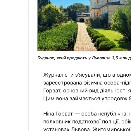
Будинок, який продають у Львові за 3,5 млн 
Журналісти з'ясували, що в одно
зареєстрована фізична особа-пі
Горват, основний вид діяльності 
Цим вона займається упродовж 9
Ніна Горват — особа непублічна, на
полковник податкової поліції, об
установах Львова, Житомирської 