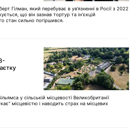
т Гілман, який перебуває в ув’язненні в Росії з 2022
ується, що він зазнав тортур та ін'єкцій
го стан сильно погіршився.
8-
аєтку
ільямса у сільській місцевості Великобританії
укає" місцевістю і наводить страх на місцевих