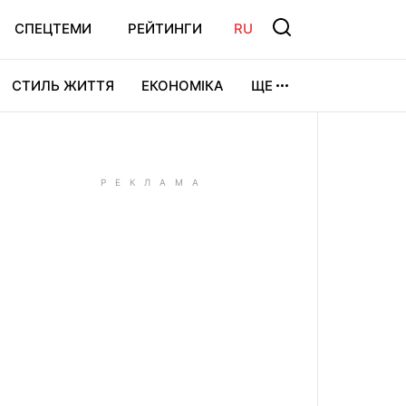
СПЕЦТЕМИ
РЕЙТИНГИ
RU
СТИЛЬ ЖИТТЯ
ЕКОНОМІКА
ЩЕ
ЛЬТУРА
ВІДЕОІГРИ
СПОРТ