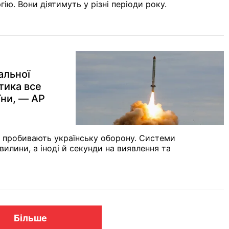
ю. Вони діятимуть у різні періоди року.
альної
тика все
їни, — AP
ше пробивають українську оборону. Системи
илини, а іноді й секунди на виявлення та
Більше