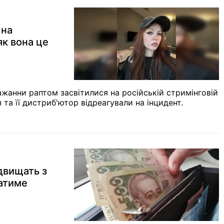
 на
як вона це
Кажанни раптом засвітилися на російській стримінговій
та її дистриб'ютор відреагували на інцидент.
ідвищать з
ватиме