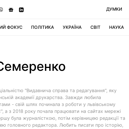
ДУМКИ
ИЙ ФОКУС
ПОЛІТИКА
УКРАЇНА
СВІТ
НАУКА
ДІДЖИТАЛ
АВТО
СВІТФАН
КУ
 Семеренко
ціальністю "Видавнича справа та редагування", яку
їнській академії друкарства. Завжди любила
тами - свій шлях починала з роботи у львівському
", а з 2018 року почала працювати на сайтах мережі
першу була журналісткою, потім керівницею редакції та
ею головного редактора. Любить писати про історію,