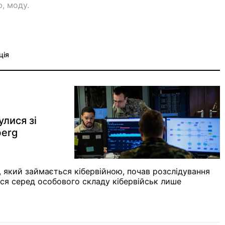
ю, моду.
ція
улися зі
berg
 який займається кібервійною, почав розслідування
ася серед особового складу кібервійськ лише