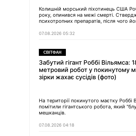
Колишній морський піхотинець США Робер
року, опинився на межі смерті. Ствердж
психотропних препаратів, після чого йо
07.08.2026 05:32
СВІТФАН
Забутий гігант Роббі Вільямса: 1
метровий робот у покинутому м
зірки жахає сусідів (фото)
На території покинутого маєтку Роббі В
помітили гігантського робота, який "бл
мешканців.
07.08.2026 04:18