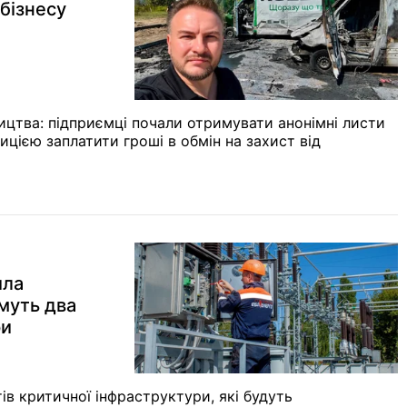
 бізнесу
ництва: підприємці почали отримувати анонімні листи
зицією заплатити гроші в обмін на захист від
ила
имуть два
ри
тів критичної інфраструктури, які будуть