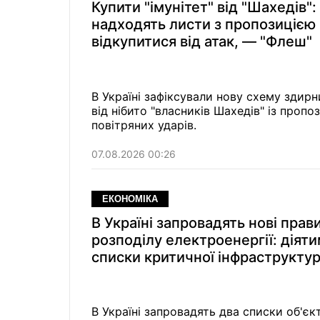
Купити "імунітет" від "Шахедів":
надходять листи з пропозицією
відкупитися від атак, — "Флеш"
В Україні зафіксували нову схему здир
від нібито "власників Шахедів" із пропо
повітряних ударів.
07.08.2026 00:26
ЕКОНОМІКА
В Україні запровадять нові прав
розподілу електроенергії: діят
списки критичної інфраструкту
В Україні запровадять два списки об'єк