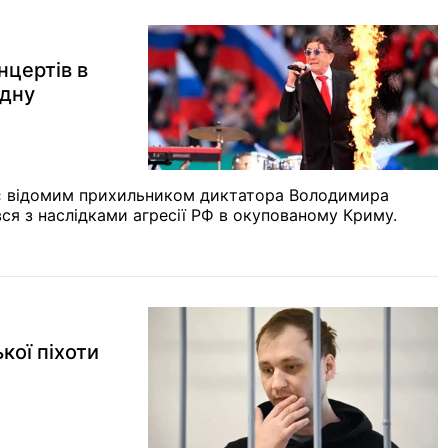
нцертів в
адну
й є відомим прихильником диктатора Володимира
увся з наслідками агресії РФ в окупованому Криму.
кої піхоти