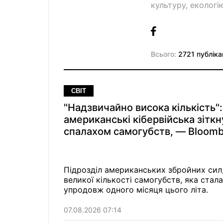
культуру, екологі
Всього:
2721 публіка
СВІТ
"Надзвичайно висока кількість":
американські кібервійська зіткн
спалахом самогубств, — Bloom
Підрозділ американських збройних сил,
великої кількості самогубств, яка стал
упродовж одного місяця цього літа.
07.08.2026 07:14