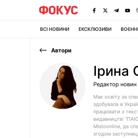
ВСІ НОВИНИ
ЕКСКЛЮЗИВИ
ВОЄНН
Автори
Ірина
Редактор новин
Має освіту за спе
здобувала в Укра
працювати з текс
видавництві "ПАІС
Mistoonline, де с
згодом заступниц