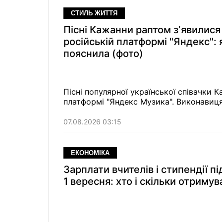
СТИЛЬ ЖИТТЯ
Пісні Кажанни раптом зʼявилися
російській платформі "Яндекс": 
пояснила (фото)
Пісні популярної української співачки 
платформі "Яндекс Музика". Виконавиця 
07.08.2026 03:15
ЕКОНОМІКА
Зарплати вчителів і стипендії п
1 вересня: хто і скільки отриму