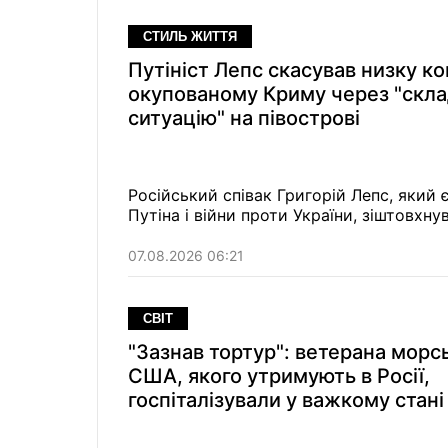
СТИЛЬ ЖИТТЯ
Путініст Лепс скасував низку ко
окупованому Криму через "скл
ситуацію" на півострові
Російський співак Григорій Лепс, яки
Путіна і війни проти України, зіштовхн
07.08.2026 06:21
СВІТ
"Зазнав тортур": ветерана морсь
США, якого утримують в Росії,
госпіталізували у важкому стані