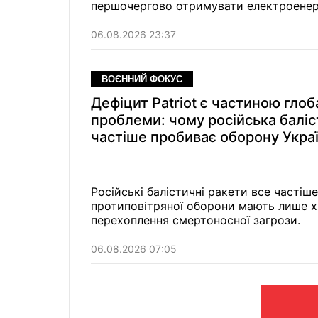
першочергово отримувати електроенергі
06.08.2026 23:37
ВОЄННИЙ ФОКУС
Дефіцит Patriot є частиною глоб
проблеми: чому російська баліс
частіше пробиває оборону Укра
Російські балістичні ракети все часті
протиповітряної оборони мають лише хв
перехоплення смертоносної загрози.
06.08.2026 07:05