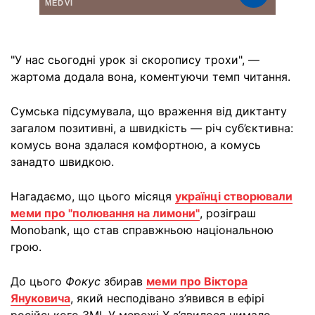
"У нас сьогодні урок зі скоропису трохи", —
жартома додала вона, коментуючи темп читання.
Сумська підсумувала, що враження від диктанту
загалом позитивні, а швидкість — річ суб’єктивна:
комусь вона здалася комфортною, а комусь
занадто швидкою.
Нагадаємо, що цього місяця
українці створювали
меми про "полювання на лимони"
, розіграш
Monobank, що став справжньою національною
грою.
До цього
Фокус
збирав
меми про Віктора
Януковича
, який несподівано з’явився в ефірі
російського ЗМІ. У мережі X з’явилося чимало