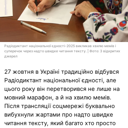
Радіодиктант національної єдності-2025 викликав хвилю мемів і
суперечок через надто швидке читання тексту. | Фото: З відкритих
джерел
27 жовтня в Україні традиційно відбувся
Радіодиктант національної єдності, але
цього року він перетворився не лише на
мовний марафон, а й на хвилю мемів.
Після трансляції соцмережі буквально
вибухнули жартами про надто швидке
читання тексту, який багато хто просто