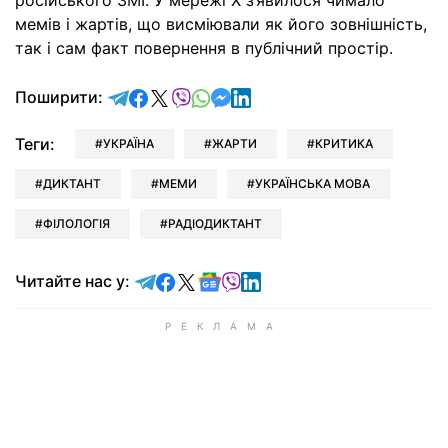
мемів і жартів, що висміювали як його зовнішність,
так і сам факт повернення в публічний простір.
відправити у Telegram
поділитись у Facebook
поділитись у X
відправити у Viber
відправити у Whatsapp
відправити у Messenger
відправити у LinkedIn
Поширити:
Теги:
УКРАЇНА
ЖАРТИ
КРИТИКА
ДИКТАНТ
МЕМИ
УКРАЇНСЬКА МОВА
ФІЛОЛОГІЯ
РАДІОДИКТАНТ
Читайте у Telegram
Читайте у Facebook
Читайте у X
Читайте у Google news
Читайте у Viber
Читайте у LinkedIn
Читайте нас у: