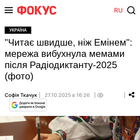
RU
УКРАЇНА
"Читає швидше, ніж Емінем":
мережа вибухнула мемами
після Радіодиктанту-2025
(фото)
Софія Ткачук
27.10.2025 в 16:26
0