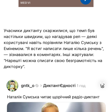
Учасники диктанту скаржилися, що темп був
настільки швидким, що нагадував реп — деякі
користувачі навіть порівняли Наталію Сумську з
Емінемом. "Я встиг написати лише кілька речень",
— зізнавалися в коментарях. Інші жартували:
"Нарешті можна списати свою безграмотність на
дикторку".