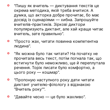
"Пишу як вчитель — диктування текстів це
окрема методика, якій треба вчитися. А
думка, що акторка добре прочитає, бо має
досвід із сценаріями — хибна. Запрошуйте
вчителів-практиків. Зіркові диктори
популяризують диктант, але хай краще читає
вчитель, зате правильно".
"Просто жах, читати повинна компетентна
людина".
"Як можна було так читати? На початку не
прочитала весь текст, потім погнала так, що
встигнути було неможливо, ще й переплутала
речення. Торік писати було комфортно, а
цього року — кошмар".
"Пропоную наступного року дати читати
диктант учителю-філологу з відзнакою
"Вчитель року"".
"Давайте чесно — це було жахливо".