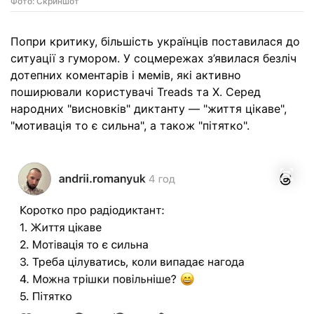
Фото: Скриншот
Попри критику, більшість українців поставилася до
ситуації з гумором. У соцмережах з’явилася безліч
дотепних коментарів і мемів, які активно
поширювали користувачі Treads та X. Серед
народних "висновків" диктанту — "життя цікаве",
"мотивація то є сильна", а також "пітятко".