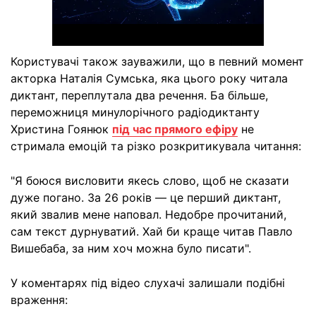
Користувачі також зауважили, що в певний момент
акторка Наталія Сумська, яка цього року читала
диктант, переплутала два речення. Ба більше,
переможниця минулорічного радіодиктанту
Христина Гоянюк
під час прямого ефіру
не
стримала емоцій та різко розкритикувала читання:
"Я боюся висловити якесь слово, щоб не сказати
дуже погано. За 26 років — це перший диктант,
який звалив мене наповал. Недобре прочитаний,
сам текст дурнуватий. Хай би краще читав Павло
Вишебаба, за ним хоч можна було писати".
У коментарях під відео слухачі залишали подібні
враження: