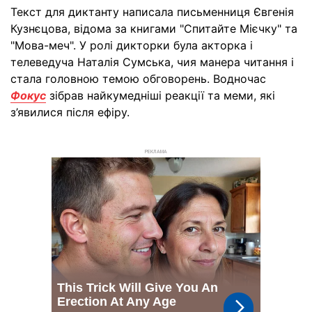
Текст для диктанту написала письменниця Євгенія
Кузнєцова, відома за книгами "Спитайте Мієчку" та
"Мова-меч". У ролі дикторки була акторка і
телеведуча Наталія Сумська, чия манера читання і
стала головною темою обговорень. Водночас
Фокус
зібрав найкумедніші реакції та меми, які
з’явилися після ефіру.
РЕКЛАМА