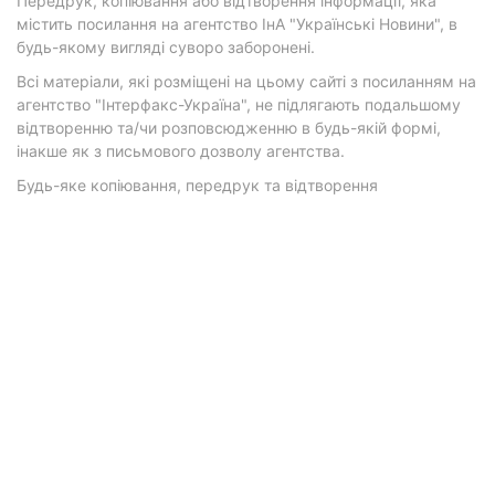
Передрук, копіювання або відтворення інформації, яка
містить посилання на агентство ІнА "Українські Новини", в
будь-якому вигляді суворо заборонені.
Всі матеріали, які розміщені на цьому сайті з посиланням на
агентство "Інтерфакс-Україна", не підлягають подальшому
відтворенню та/чи розповсюдженню в будь-якій формі,
інакше як з письмового дозволу агентства.
Будь-яке копіювання, передрук та відтворення
фотографічних творів та/або аудіовізуальних творів
правовласника Getty Images — суворо забороняється.
Матеріали з плашками "Р", "Новини партнерів", "Новини
компаній", "Новини партій", "Інновації", "Позиція",
"Спецпроект за підтримки" публікуються на комерційній
основі.
© 2026 Фокус. Всі права захищені.
Політика конфіденційності
•
Контакти