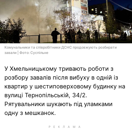
Комунальники та співробітники ДСНС продовжують розбирати
завали | Фото: Суспiльне
У Хмельницькому тривають роботи з
розбору завалів після вибуху в одній із
квартир у шестиповерховому будинку на
вулиці Тернопільській, 34/2.
Рятувальники шукають під уламками
одну з мешканок.