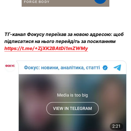
ТГ-канал Фокусу переїхав за новою адресою: щоб
підписатися на нього перейдіть за посиланням
https://t.me/+ZjXK2BAtDi1mZWMy