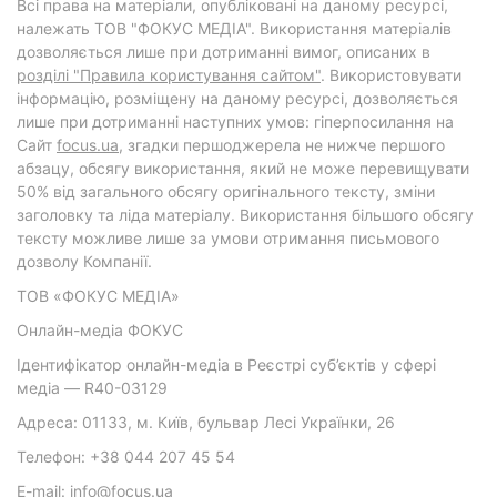
Всі права на матеріали, опубліковані на даному ресурсі,
належать ТОВ "ФОКУС МЕДІА". Використання матеріалів
дозволяється лише при дотриманні вимог, описаних в
розділі "Правила користування сайтом"
. Використовувати
інформацію, розміщену на даному ресурсі, дозволяється
лише при дотриманні наступних умов: гіперпосилання на
Cайт
focus.ua
, згадки першоджерела не нижче першого
абзацу, обсягу використання, який не може перевищувати
50% від загального обсягу оригінального тексту, зміни
заголовку та ліда матеріалу. Використання більшого обсягу
тексту можливе лише за умови отримання письмового
дозволу Компанії.
ТОВ «ФОКУС МЕДІА»
Онлайн-медіа ФОКУС
Ідентифікатор онлайн-медіа в Реєстрі суб’єктів у сфері
медіа — R40-03129
Адреса: 01133, м. Київ, бульвар Лесі Українки, 26
Телефон: +38 044 207 45 54
E-mail: info@focus.ua