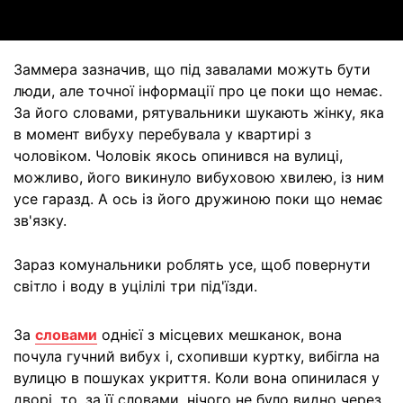
Заммера зазначив, що під завалами можуть бути
люди, але точної інформації про це поки що немає.
За його словами, рятувальники шукають жінку, яка
в момент вибуху перебувала у квартирі з
чоловіком. Чоловік якось опинився на вулиці,
можливо, його викинуло вибуховою хвилею, із ним
усе гаразд. А ось із його дружиною поки що немає
зв'язку.
Зараз комунальники роблять усе, щоб повернути
світло і воду в уцілілі три під'їзди.
За
словами
однієї з місцевих мешканок, вона
почула гучний вибух і, схопивши куртку, вибігла на
вулицю в пошуках укриття. Коли вона опинилася у
дворі, то, за її словами, нічого не було видно через