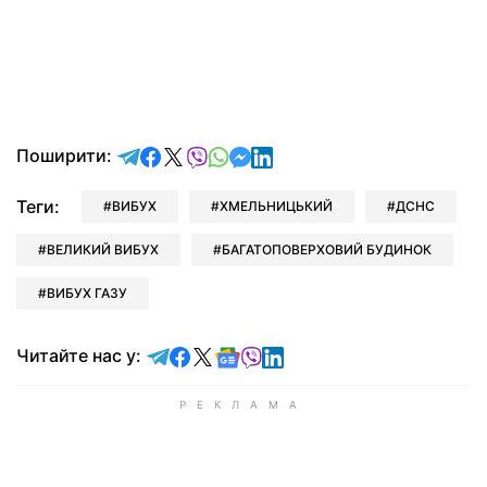
відправити у Telegram
поділитись у Facebook
поділитись у X
відправити у Viber
відправити у Whatsapp
відправити у Messenger
відправити у LinkedIn
Поширити:
Теги:
ВИБУХ
ХМЕЛЬНИЦЬКИЙ
ДСНС
ВЕЛИКИЙ ВИБУХ
БАГАТОПОВЕРХОВИЙ БУДИНОК
ВИБУХ ГАЗУ
Читайте у Telegram
Читайте у Facebook
Читайте у X
Читайте у Google news
Читайте у Viber
Читайте у LinkedIn
Читайте нас у: