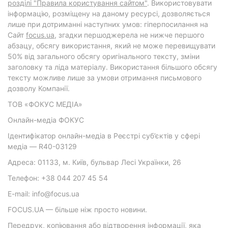
розділі "Правила користування сайтом"
. Використовувати
інформацію, розміщену на даному ресурсі, дозволяється
лише при дотриманні наступних умов: гіперпосилання на
Cайт
focus.ua
, згадки першоджерела не нижче першого
абзацу, обсягу використання, який не може перевищувати
50% від загального обсягу оригінального тексту, зміни
заголовку та ліда матеріалу. Використання більшого обсягу
тексту можливе лише за умови отримання письмового
дозволу Компанії.
ТОВ «ФОКУС МЕДІА»
Онлайн-медіа ФОКУС
Ідентифікатор онлайн-медіа в Реєстрі суб’єктів у сфері
медіа — R40-03129
Адреса: 01133, м. Київ, бульвар Лесі Українки, 26
Телефон: +38 044 207 45 54
E-mail: info@focus.ua
FOCUS.UA — більше ніж просто новини.
Передрук, копіювання або відтворення інформації, яка