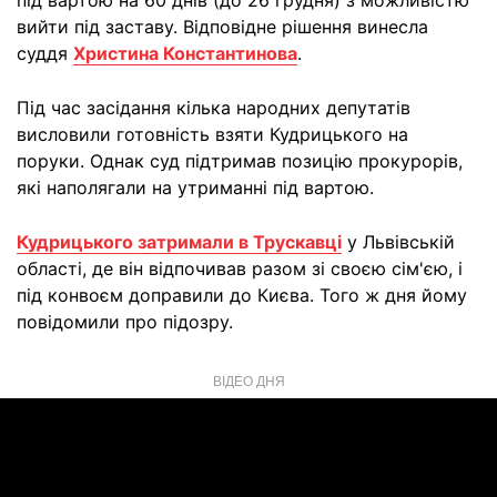
під вартою на 60 днів (до 26 грудня) з можливістю
вийти під заставу. Відповідне рішення винесла
суддя
Христина Константинова
.
Під час засідання кілька народних депутатів
висловили готовність взяти Кудрицького на
поруки. Однак суд підтримав позицію прокурорів,
які наполягали на утриманні під вартою.
Кудрицького затримали в Трускавці
у Львівській
області, де він відпочивав разом зі своєю сім'єю, і
під конвоєм доправили до Києва. Того ж дня йому
повідомили про підозру.
ВІДЕО ДНЯ