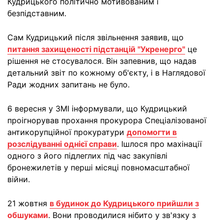
Кудрицького політично мотивованим і
безпідставним.
Сам Кудрицький після звільнення заявив, що
питання захищеності підстанцій "Укренерго"
це
рішення не стосувалося. Він запевнив, що надав
детальний звіт по кожному об'єкту, і в Наглядової
Ради жодних запитань не було.
6 вересня у ЗМІ інформували, що Кудрицький
проігнорував прохання прокурора Спеціалізованої
антикорупційної прокуратури
допомогти в
розслідуванні однієї справи
. Ішлося про махінації
одного з його підлеглих під час закупівлі
бронежилетів у перші місяці повномасштабної
війни.
21 жовтня
в будинок до Кудрицького прийшли з
обшуками
. Вони проводилися нібито у зв'язку з