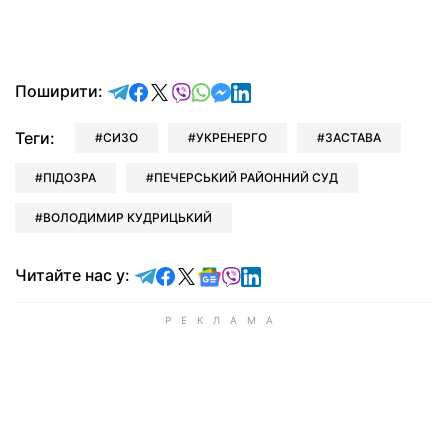
відправити у Telegram
поділитись у Facebook
поділитись у X
відправити у Viber
відправити у Whatsapp
відправити у Messenger
відправити у LinkedIn
Поширити:
Теги:
СИЗО
УКРЕНЕРГО
ЗАСТАВА
ПІДОЗРА
ПЕЧЕРСЬКИЙ РАЙОННИЙ СУД
ВОЛОДИМИР КУДРИЦЬКИЙ
Читайте у Telegram
Читайте у Facebook
Читайте у X
Читайте у Google news
Читайте у Viber
Читайте у LinkedIn
Читайте нас у: