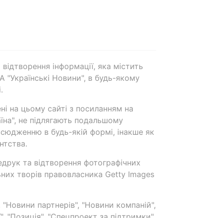
 відтворення інформації, яка містить
А "Українські Новини", в будь-якому
.
ені на цьому сайті з посиланням на
аїна", не підлягають подальшому
сюдженню в будь-якій формі, інакше як
нтства.
едрук та відтворення фотографічних
ьних творів правовласника Getty Images
 "Новини партнерів", "Новини компаній",
ї", "Позиція", "Спецпроект за підтримки"