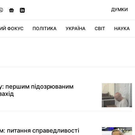
ДУМКИ
ИЙ ФОКУС
ПОЛІТИКА
УКРАЇНА
СВІТ
НАУКА
ДІДЖИТАЛ
АВТО
СВІТФАН
КУ
у: першим підозрюваним
захід
м: питання справедливості