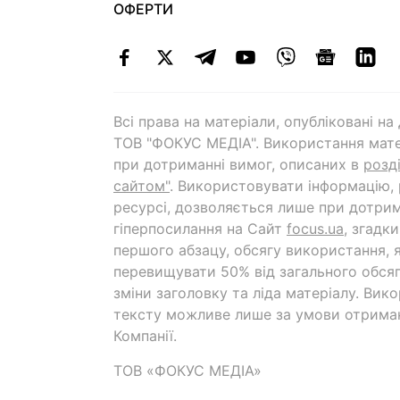
ОФЕРТИ
Всі права на матеріали, опубліковані н
ТОВ "ФОКУС МЕДІА". Використання мате
при дотриманні вимог, описаних в
розд
сайтом"
. Використовувати інформацію,
ресурсі, дозволяється лише при дотрим
гіперпосилання на Cайт
focus.ua
, згадк
першого абзацу, обсягу використання, 
перевищувати 50% від загального обсяг
зміни заголовку та ліда матеріалу. Вик
тексту можливе лише за умови отрима
Компанії.
ТОВ «ФОКУС МЕДІА»