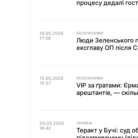
процесу дедалі гостр
18.05.2026
ЕКСКЛЮЗИВИ
17:38
Люди Зеленського п
ексглаву ОП після С
15.05.2026
ЕКСКЛЮЗИВИ
15:27
VIP за ґратами: Єрм
арештантів, — скіль
24.03.2026
УКРАЇНА
16:42
Теракт у Бучі: суд 
підозрюваному (від