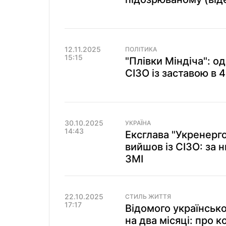
12.11.2025
ПОЛІТИКА
15:15
"Плівки Міндіча": од
СІЗО із заставою в 4
30.10.2025
УКРАЇНА
14:43
Ексглава "Укренерг
вийшов із СІЗО: за 
ЗМІ
22.10.2025
СТИЛЬ ЖИТТЯ
17:17
Відомого українськ
на два місяці: про к