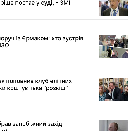
іше постає у суді, - ЗМІ
оруч із Єрмаком: хто зустрів
ІЗО
ак поповнив клуб елітних
ки коштує така "розкіш"
обрав запобіжний захід
ео)