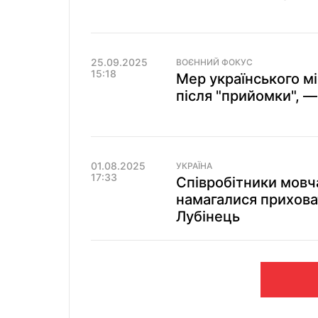
25.09.2025
ВОЄННИЙ ФОКУС
15:18
Мер українського м
після "прийомки", —
01.08.2025
УКРАЇНА
17:33
Співробітники мовч
намагалися прихова
Лубінець