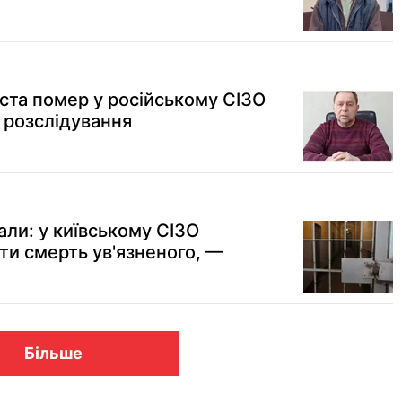
іста помер у російському СІЗО
 розслідування
али: у київському СІЗО
ти смерть ув'язненого, —
Більше