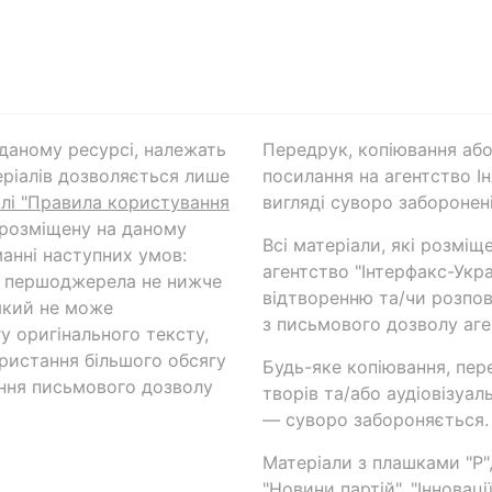
а даному ресурсі, належать
Передрук, копіювання або
ріалів дозволяється лише
посилання на агентство Ін
ілі "Правила користування
вигляді суворо заборонені
 розміщену на даному
Всі матеріали, які розміщ
анні наступних умов:
агентство "Інтерфакс-Укр
и першоджерела не нижче
відтворенню та/чи розпов
який не може
з письмового дозволу аге
у оригінального тексту,
ористання більшого обсягу
Будь-яке копіювання, пер
ння письмового дозволу
творів та/або аудіовізуал
— суворо забороняється.
Матеріали з плашками "Р",
"Новини партій", "Інноваці