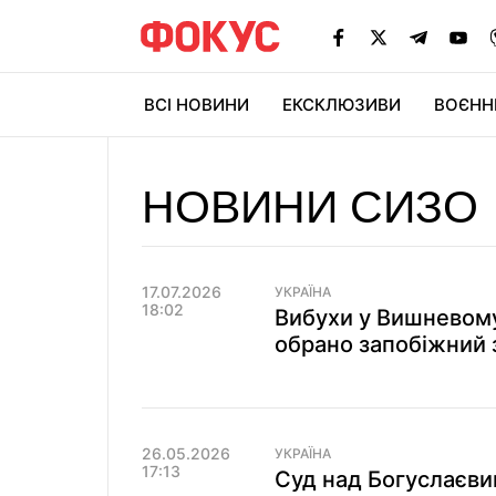
ВСІ НОВИНИ
ЕКСКЛЮЗИВИ
ВОЄНН
НОВИНИ СИЗО
17.07.2026
УКРАЇНА
18:02
Вибухи у Вишневом
обрано запобіжний 
26.05.2026
УКРАЇНА
17:13
Суд над Богуслаєви