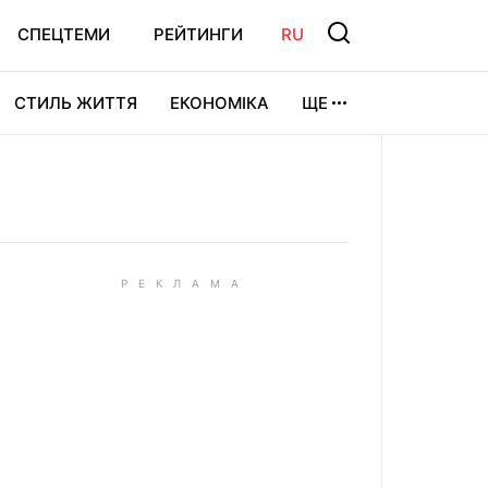
СПЕЦТЕМИ
РЕЙТИНГИ
RU
СТИЛЬ ЖИТТЯ
ЕКОНОМІКА
ЩЕ
ЛЬТУРА
ВІДЕОІГРИ
СПОРТ