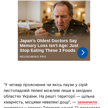
"У четвер прояснення чи якісь паузи у сірій
листопадовій пелені можливі лише в західних
областях України. На решті території — щільна
хмарність, місцями невеликі дощі", —
зазначила
експертка у своєму Telegram-каналі 12 листопада.