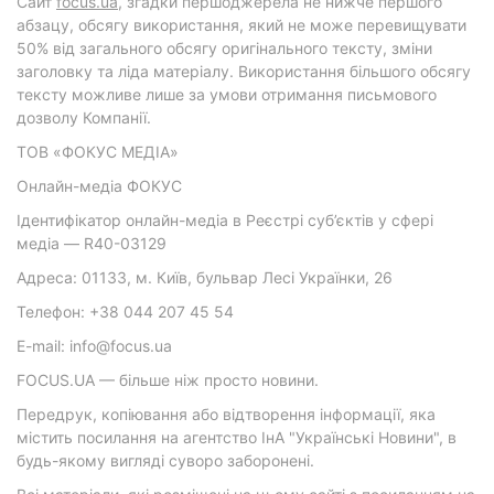
Cайт
focus.ua
, згадки першоджерела не нижче першого
абзацу, обсягу використання, який не може перевищувати
50% від загального обсягу оригінального тексту, зміни
заголовку та ліда матеріалу. Використання більшого обсягу
тексту можливе лише за умови отримання письмового
дозволу Компанії.
ТОВ «ФОКУС МЕДІА»
Онлайн-медіа ФОКУС
Ідентифікатор онлайн-медіа в Реєстрі суб’єктів у сфері
медіа — R40-03129
Адреса: 01133, м. Київ, бульвар Лесі Українки, 26
Телефон: +38 044 207 45 54
E-mail: info@focus.ua
FOCUS.UA — більше ніж просто новини.
Передрук, копіювання або відтворення інформації, яка
містить посилання на агентство ІнА "Українські Новини", в
будь-якому вигляді суворо заборонені.