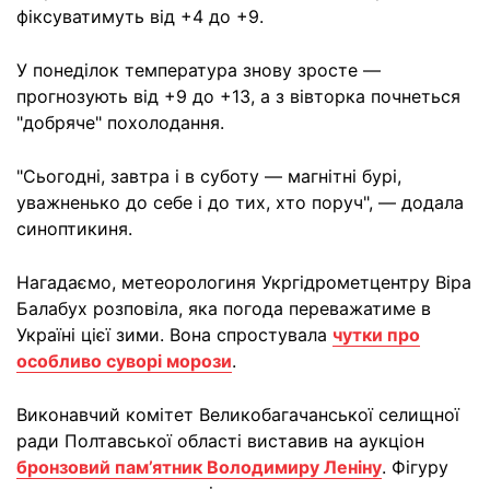
фіксуватимуть від +4 до +9.
У понеділок температура знову зросте —
прогнозують від +9 до +13, а з вівторка почнеться
"добряче" похолодання.
"Сьогодні, завтра і в суботу — магнітні бурі,
уважненько до себе і до тих, хто поруч", — додала
синоптикиня.
Нагадаємо, метеорологиня Укргідрометцентру Віра
Балабух розповіла, яка погода переважатиме в
Україні цієї зими. Вона спростувала
чутки про
особливо суворі морози
.
Виконавчий комітет Великобагачанської селищної
ради Полтавської області виставив на аукціон
бронзовий пам’ятник Володимиру Леніну
. Фігуру