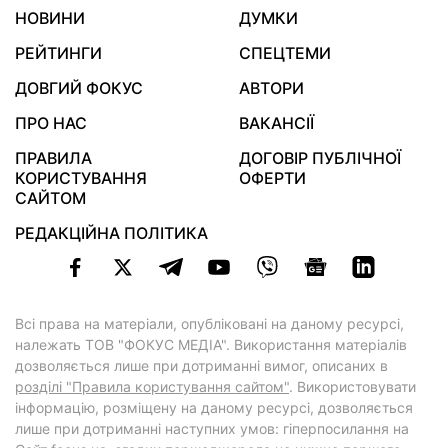
НОВИНИ
ДУМКИ
РЕЙТИНГИ
СПЕЦТЕМИ
ДОВГИЙ ФОКУС
АВТОРИ
ПРО НАС
ВАКАНСІЇ
ПРАВИЛА
ДОГОВІР ПУБЛІЧНОЇ
КОРИСТУВАННЯ
ОФЕРТИ
САЙТОМ
РЕДАКЦІЙНА ПОЛІТИКА
Всі права на матеріали, опубліковані на даному ресурсі,
належать ТОВ "ФОКУС МЕДІА". Використання матеріалів
дозволяється лише при дотриманні вимог, описаних в
розділі "Правила користування сайтом"
. Використовувати
інформацію, розміщену на даному ресурсі, дозволяється
лише при дотриманні наступних умов: гіперпосилання на