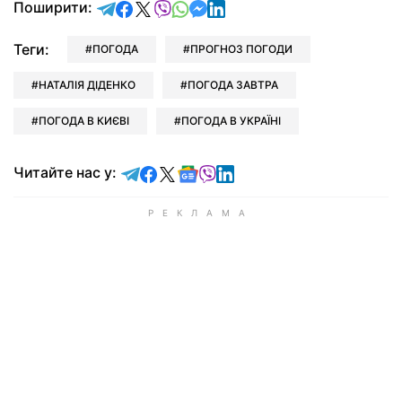
відправити у Telegram
поділитись у Facebook
поділитись у X
відправити у Viber
відправити у Whatsapp
відправити у Messenger
відправити у LinkedIn
Поширити:
Теги:
ПОГОДА
ПРОГНОЗ ПОГОДИ
НАТАЛІЯ ДІДЕНКО
ПОГОДА ЗАВТРА
ПОГОДА В КИЄВІ
ПОГОДА В УКРАЇНІ
Читайте у Telegram
Читайте у Facebook
Читайте у X
Читайте у Google news
Читайте у Viber
Читайте у LinkedIn
Читайте нас у: