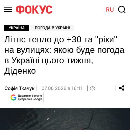
RU
УКРАЇНА
ПОГОДА В УКРАЇНІ
Літнє тепло до +30 та "ріки"
на вулицях: якою буде погода
в Україні цього тижня, —
Діденко
Софія Ткачук
07.06.2026 в 16:11
0