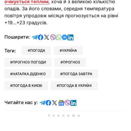
очікується теплим
, хоча й з великою кількістю
опадів. За його словами, середня температура
повітря упродовж місяця прогнозується на рівні
+19…+23 градусів.
відправити у Telegram
поділитись у Facebook
поділитись у X
відправити у Viber
відправити у Whatsapp
відправити у Messenger
відправити у LinkedIn
Поширити:
Теги:
ПОГОДА
УКРАЇНА
ПРОГНОЗ ПОГОДИ
ПРОГНОЗ
НАТАЛКА ДІДЕНКО
ПОГОДА ЗАВТРА
ПОГОДА В КИЄВІ
ПОГОДА В УКРАЇНІ
Читайте у Telegram
Читайте у Facebook
Читайте у X
Читайте у Google news
Читайте у Viber
Читайте у LinkedIn
Читайте нас у: