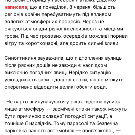
написала
, що в понеділок, 8 червня, більшість
регіонів країни перебуватимуть під впливом
вологих атмосферних процесів. Через це
очікуються опади різної інтенсивності, а місцями
грози. Під час грозових осередків можливі пориви
вітру та короткочасні, але досить сильні зливи.
Синоптикиня зауважила, що підтоплення вулиць
після рясних дощів не завжди є наслідком
виключно погодних явищ. Нерідко ситуацію
ускладнюють забиті дощові стоки, які не можуть
оперативно відводити великі обсяги води.
"Не варто звинувачувати у ріках вздовж вулиць
лише атмосферу — засмічені стоки також можуть
бути причиною складної погодної ситуації, а
точніше її наслідків. Тому парасолі та безпечна
парковка вашого автомобіля — обов'язково", —