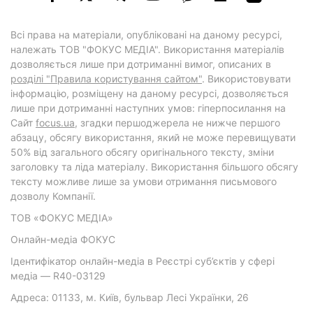
Всі права на матеріали, опубліковані на даному ресурсі,
належать ТОВ "ФОКУС МЕДІА". Використання матеріалів
дозволяється лише при дотриманні вимог, описаних в
розділі "Правила користування сайтом"
. Використовувати
інформацію, розміщену на даному ресурсі, дозволяється
лише при дотриманні наступних умов: гіперпосилання на
Cайт
focus.ua
, згадки першоджерела не нижче першого
абзацу, обсягу використання, який не може перевищувати
50% від загального обсягу оригінального тексту, зміни
заголовку та ліда матеріалу. Використання більшого обсягу
тексту можливе лише за умови отримання письмового
дозволу Компанії.
ТОВ «ФОКУС МЕДІА»
Онлайн-медіа ФОКУС
Ідентифікатор онлайн-медіа в Реєстрі суб’єктів у сфері
медіа — R40-03129
Адреса: 01133, м. Київ, бульвар Лесі Українки, 26