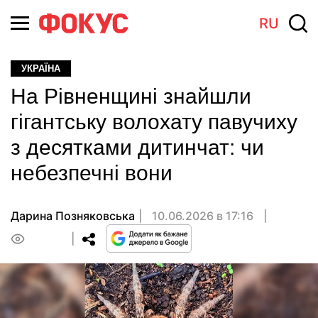
RU
УКРАЇНА
На Рівненщині знайшли
гігантську волохату павучиху
з десятками дитинчат: чи
небезпечні вони
Дарина Позняковська
10.06.2026 в 17:16
0