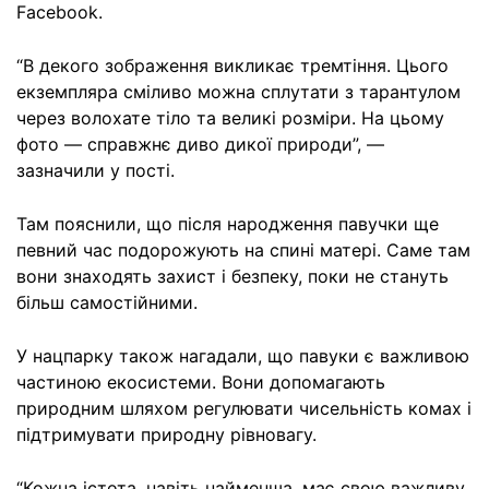
Facebook.
“В декого зображення викликає тремтіння. Цього
екземпляра сміливо можна сплутати з тарантулом
через волохате тіло та великі розміри. На цьому
фото — справжнє диво дикої природи”, —
зазначили у пості.
Там пояснили, що після народження павучки ще
певний час подорожують на спині матері. Саме там
вони знаходять захист і безпеку, поки не стануть
більш самостійними.
У нацпарку також нагадали, що павуки є важливою
частиною екосистеми. Вони допомагають
природним шляхом регулювати чисельність комах і
підтримувати природну рівновагу.
“Кожна істота, навіть найменша, має свою важливу