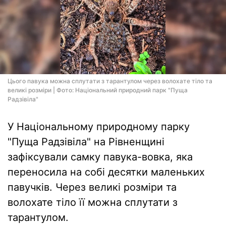
Цього павука можна сплутати з тарантулом через волохате тіло та
великі розміри | Фото: Національний природний парк "Пуща
Радзівіла"
У Національному природному парку
"Пуща Радзівіла" на Рівненщині
зафіксували самку павука-вовка, яка
переносила на собі десятки маленьких
павучків. Через великі розміри та
волохате тіло її можна сплутати з
тарантулом.