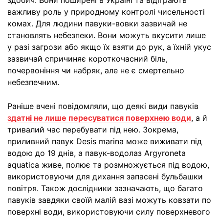
здобич. Вони поширені в Україні та відіграють
важливу роль у природному контролі чисельності
комах. Для людини павуки-вовки зазвичай не
становлять небезпеки. Вони можуть вкусити лише
у разі загрози або якщо їх взяти до рук, а їхній укус
зазвичай спричиняє короткочасний біль,
почервоніння чи набряк, але не є смертельно
небезпечним.
Раніше вчені повідомляли, що деякі види павуків
здатні не лише пересуватися поверхнею води
, а й
тривалий час перебувати під нею. Зокрема,
приливний павук Desis marina може виживати під
водою до 19 днів, а павук-водолаз Argyroneta
aquatica живе, полює та розмножується під водою,
використовуючи для дихання запасені бульбашки
повітря. Також дослідники зазначають, що багато
павуків завдяки своїй малій вазі можуть ковзати по
поверхні води, використовуючи силу поверхневого