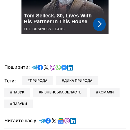
відправити у Telegram
поділитись у Facebook
поділитись у X
відправити у Viber
відправити у Whatsapp
відправити у Messenger
відправити у LinkedIn
Поширити:
Теги:
ПРИРОДА
ДИКА ПРИРОДА
ПАВУК
РІВНЕНСЬКА ОБЛАСТЬ
КОМАХИ
ПАВУКИ
Читайте у Telegram
Читайте у Facebook
Читайте у X
Читайте у Google news
Читайте у Viber
Читайте у LinkedIn
Читайте нас у: