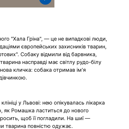
ного "Хала Гріна", — це не випадкові люди,
ндаціями європейських захисників тварин,
ртових". Собаку відмили від барвника,
 тварина насправді має світлу рудо-білу
нова кличка: собака отримав ім'я
 дівчинкою.
клініці у Львові: нею опікувалась лікарка
о, як Ромашка ластиться до нового
просить, щоб її погладили. На шиї —
ли тварина повністю одужає.