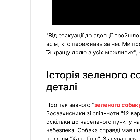
"Від евакуації до адопції пройшл
всім, хто переживав за неї. Ми 
їй кращу долю з усіх можливих", 
Історія зеленого с
деталі
Про так званого "
зеленого собак
Зоозахисники зі спільноти "12 ва
оскільки до населеного пункту на
небезпека. Собака справді мав ш
назвали "Хала Грін". З'ясувалось