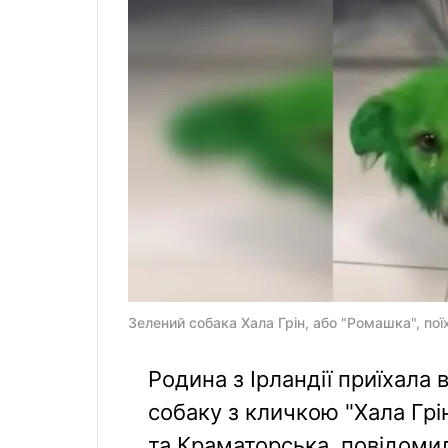
Зелений собака Хала Грін, або "Ромашка", по
Родина з Ірландії приїхала 
собаку з кличкою "Хала Грі
та Краматорська, повідоми