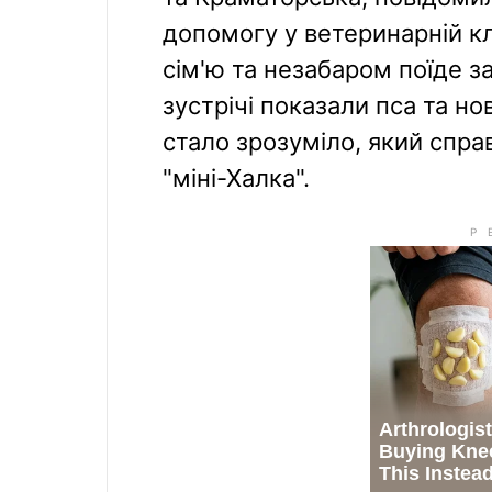
допомогу у ветеринарній кл
сім'ю та незабаром поїде з
зустрічі показали пса та но
стало зрозуміло, який спра
"міні-Халка".