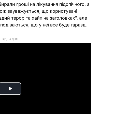
ирали гроші на лікування підопічного, а
ож зауважується, що користувачі
дий терор та хайп на заголовках", але
подіваються, що у неї все буде гаразд.
ВІДЕО ДНЯ
Play
Video