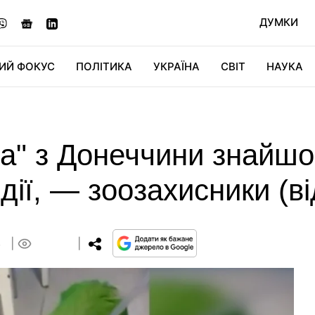
ДУМКИ
ИЙ ФОКУС
ПОЛІТИКА
УКРАЇНА
СВІТ
НАУКА
ДІДЖИТАЛ
АВТО
СВІТФАН
КУ
а" з Донеччини знайшов
дії, — зоозахисники (ві
8
0