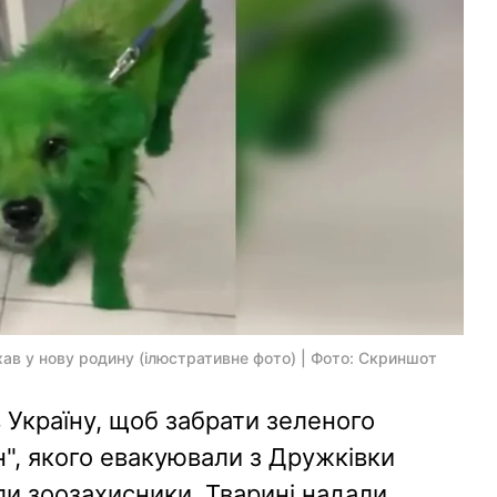
їхав у нову родину (ілюстративне фото) | Фото: Скриншот
в Україну, щоб забрати зеленого
н", якого евакуювали з Дружківки
ли зоозахисники. Тварині надали