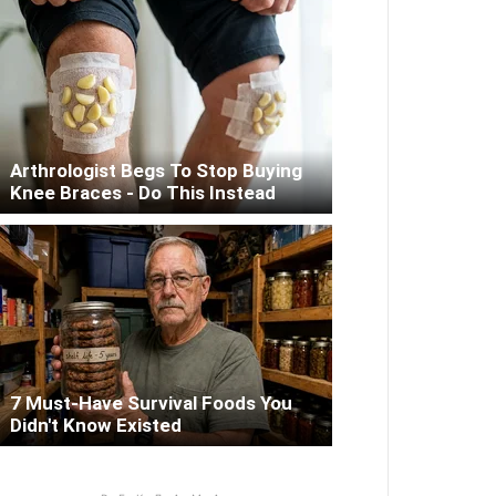
Arthrologist Begs To Stop Buying
Knee Braces - Do This Instead
7 Must-Have Survival Foods You
Didn't Know Existed