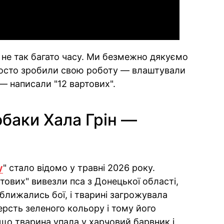
о не так багато часу. Ми безмежно дякуємо
просто зробили свою роботу — влаштували
— написали "12 вартових".
обаки Хала Грін —
у
" стало відомо у травні 2026 року.
ртових" вивезли пса з Донецької області,
ближались бої, і тварині загрожувала
ерсть зеленого кольору і тому його
, що тварина упала у харчовий барвник і