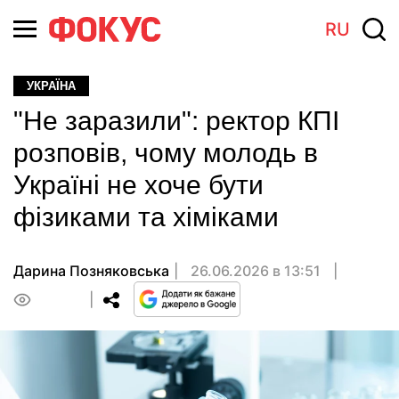
RU
УКРАЇНА
"Не заразили": ректор КПI
розповiв, чому молодь в
Україні не хоче бути
фізиками та хіміками
Дарина Позняковська
26.06.2026 в 13:51
0