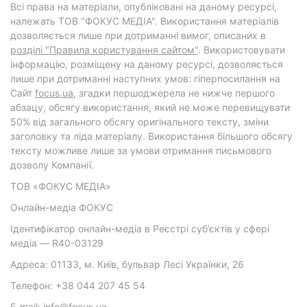
Всі права на матеріали, опубліковані на даному ресурсі,
належать ТОВ "ФОКУС МЕДІА". Використання матеріалів
дозволяється лише при дотриманні вимог, описаних в
розділі "Правила користування сайтом"
. Використовувати
інформацію, розміщену на даному ресурсі, дозволяється
лише при дотриманні наступних умов: гіперпосилання на
Cайт
focus.ua
, згадки першоджерела не нижче першого
абзацу, обсягу використання, який не може перевищувати
50% від загального обсягу оригінального тексту, зміни
заголовку та ліда матеріалу. Використання більшого обсягу
тексту можливе лише за умови отримання письмового
дозволу Компанії.
ТОВ «ФОКУС МЕДІА»
Онлайн-медіа ФОКУС
Ідентифікатор онлайн-медіа в Реєстрі суб’єктів у сфері
медіа — R40-03129
Адреса: 01133, м. Київ, бульвар Лесі Українки, 26
Телефон: +38 044 207 45 54
E-mail: info@focus.ua