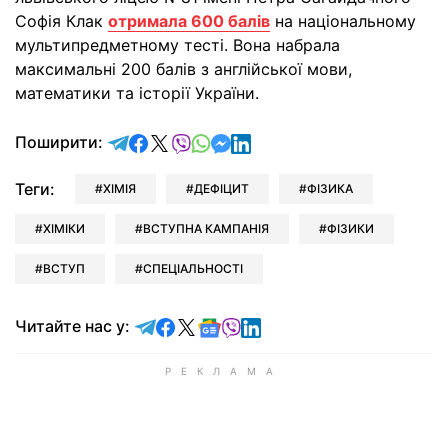
Софія Клак
отримала 600 балів
на національному
мультипредметному тесті. Вона набрала
максимальні 200 балів з англійської мови,
математики та історії України.
відправити у Telegram
поділитись у Facebook
поділитись у X
відправити у Viber
відправити у Whatsapp
відправити у Messenger
відправити у LinkedIn
Поширити:
Теги:
ХІМІЯ
ДЕФІЦИТ
ФІЗИКА
ХІМІКИ
ВСТУПНА КАМПАНІЯ
ФІЗИКИ
ВСТУП
СПЕЦІАЛЬНОСТІ
Читайте у Telegram
Читайте у Facebook
Читайте у X
Читайте у Google news
Читайте у Viber
Читайте у LinkedIn
Читайте нас у: