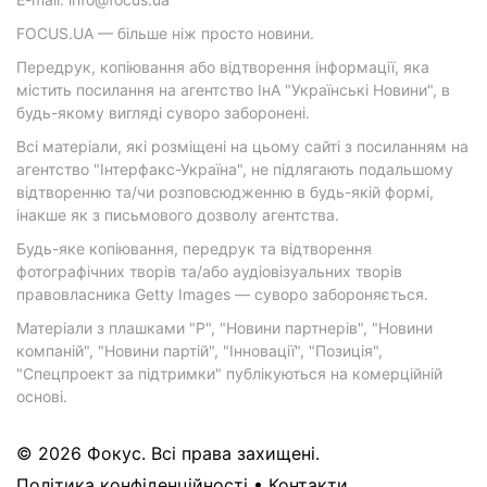
FOCUS.UA — більше ніж просто новини.
Передрук, копіювання або відтворення інформації, яка
містить посилання на агентство ІнА "Українські Новини", в
будь-якому вигляді суворо заборонені.
Всі матеріали, які розміщені на цьому сайті з посиланням на
агентство "Інтерфакс-Україна", не підлягають подальшому
відтворенню та/чи розповсюдженню в будь-якій формі,
інакше як з письмового дозволу агентства.
Будь-яке копіювання, передрук та відтворення
фотографічних творів та/або аудіовізуальних творів
правовласника Getty Images — суворо забороняється.
Матеріали з плашками "Р", "Новини партнерів", "Новини
компаній", "Новини партій", "Інновації", "Позиція",
"Спецпроект за підтримки" публікуються на комерційній
основі.
© 2026 Фокус. Всі права захищені.
Політика конфіденційності
•
Контакти