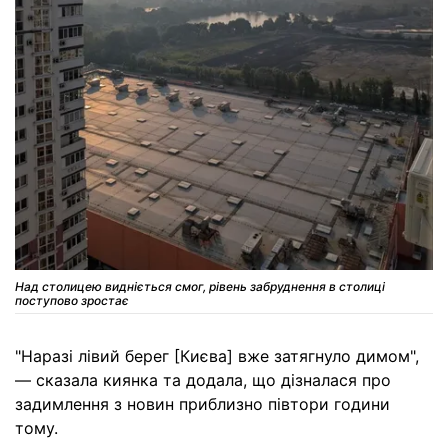
Над столицею видніється смог, рівень забруднення в столиці
поступово зростає
"Наразі лівий берег [Києва] вже затягнуло димом",
— сказала киянка та додала, що дізналася про
задимлення з новин приблизно півтори години
тому.