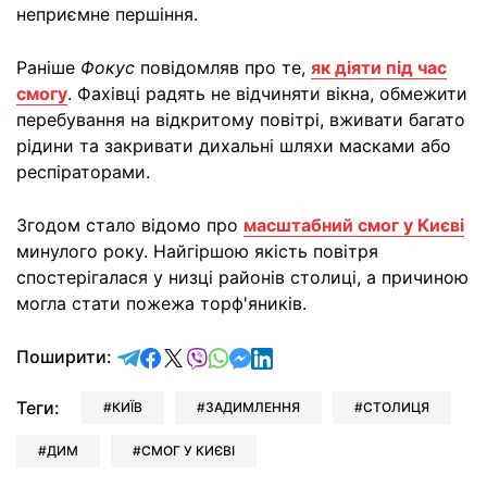
неприємне першіння.
Раніше
Фокус
повідомляв про те,
як діяти під час
смогу
. Фахівці радять не відчиняти вікна, обмежити
перебування на відкритому повітрі, вживати багато
рідини та закривати дихальні шляхи масками або
респіраторами.
Згодом стало відомо про
масштабний смог у Києві
минулого року. Найгіршою якість повітря
спостерігалася у низці районів столиці, а причиною
могла стати пожежа торф'яників.
відправити у Telegram
поділитись у Facebook
поділитись у X
відправити у Viber
відправити у Whatsapp
відправити у Messenger
відправити у LinkedIn
Поширити:
Теги:
КИЇВ
ЗАДИМЛЕННЯ
СТОЛИЦЯ
ДИМ
СМОГ У КИЄВІ