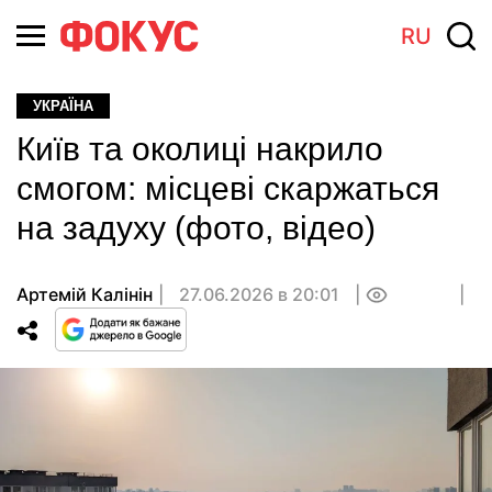
RU
УКРАЇНА
Київ та околиці накрило
смогом: місцеві скаржаться
на задуху (фото, відео)
Артемій Калінін
27.06.2026 в 20:01
0