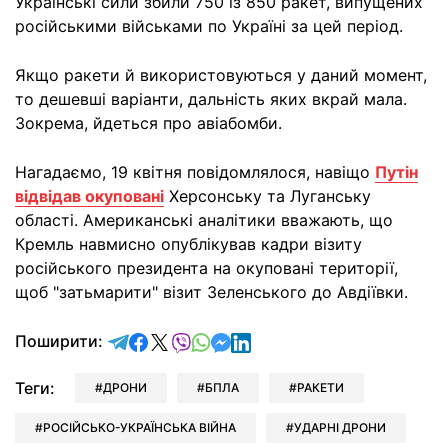
Українські сили збили 750 із 850 ракет, випущених
російськими військами по Україні за цей період.
Якщо ракети й використовуються у даний момент,
то дешевші варіанти, дальність яких вкрай мала.
Зокрема, йдеться про авіабомби.
Нагадаємо, 19 квітня повідомлялося, навіщо
Путін
відвідав окуповані
Херсонську та Луганську
області. Американські аналітики вважають, що
Кремль навмисно опублікував кадри візиту
російського президента на окуповані території,
щоб "затьмарити" візит Зеленського до Авдіївки.
відправити у Telegram
поділитись у Facebook
поділитись у X
відправити у Viber
відправити у Whatsapp
відправити у Messenger
відправити у LinkedIn
Поширити:
Теги:
ДРОНИ
БПЛА
РАКЕТИ
РОСІЙСЬКО-УКРАЇНСЬКА ВІЙНА
УДАРНІ ДРОНИ