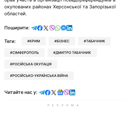
окупованих районах Херсонської та Запорізької
областей.
відправити у Telegram
поділитись у Facebook
поділитись у X
відправити у Viber
відправити у Whatsapp
відправити у Messenger
відправити у LinkedIn
Поширити:
Теги:
КРИМ
БІЗНЕС
ТАБАЧНИК
СІМФЕРОПОЛЬ
ДМИТРО ТАБАЧНИК
РОСІЙСЬКА ОКУПАЦІЯ
РОСІЙСЬКО-УКРАЇНСЬКА ВІЙНА
Читайте у Telegram
Читайте у Facebook
Читайте у X
Читайте у Google news
Читайте у Viber
Читайте у LinkedIn
Читайте нас у: