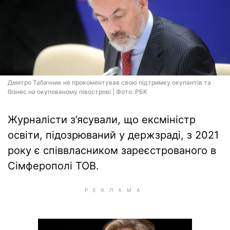
Дмитро Табачник не прокоментував свою підтримку окупантів та
бізнес на окупованому півострові | Фото: РБК
Журналісти з’ясували, що ексміністр
освіти, підозрюваний у держзраді, з 2021
року є співвласником зареєстрованого в
Сімферополі ТОВ.