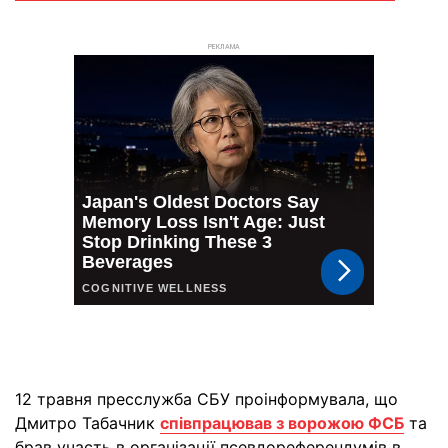
РЕКЛАМА
12 травня пресслужба СБУ проінформувала, що
Дмитро Табачник
співпрацював з ворожою ФСБ
та
брав участь в організації псевдореферендумів в