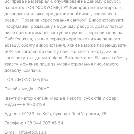
Всі права на матеріали, опубліковані на даному ресурсі,
належать ТОВ "ФОКУС МЕДІА". Використання матеріалів
дозволяється лише при дотриманні вимог, описаних в
розділі "Правила користування сайтом"
. Використовувати
інформацію, розміщену на даному ресурсі, дозволяється
лише при дотриманні наступних умов: гіперпосилання на
Cайт
focus.ua
, згадки першоджерела не нижче першого
абзацу, обсягу використання, який не може перевищувати
50% від загального обсягу оригінального тексту, зміни
заголовку та ліда матеріалу. Використання більшого обсягу
тексту можливе лише за умови отримання письмового
дозволу Компанії.
ТОВ «ФОКУС МЕДІА»
Онлайн-медіа ФОКУС
Ідентифікатор онлайн-медіа в Реєстрі суб’єктів у сфері
медіа — R40-03129
Адреса: 01133, м. Київ, бульвар Лесі Українки, 26
Телефон: +38 044 207 45 54
E-mail: info@focus.ua