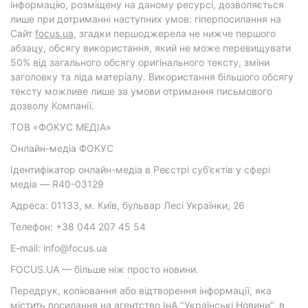
інформацію, розміщену на даному ресурсі, дозволяється
лише при дотриманні наступних умов: гіперпосилання на
Cайт
focus.ua
, згадки першоджерела не нижче першого
абзацу, обсягу використання, який не може перевищувати
50% від загального обсягу оригінального тексту, зміни
заголовку та ліда матеріалу. Використання більшого обсягу
тексту можливе лише за умови отримання письмового
дозволу Компанії.
ТОВ «ФОКУС МЕДІА»
Онлайн-медіа ФОКУС
Ідентифікатор онлайн-медіа в Реєстрі суб’єктів у сфері
медіа — R40-03129
Адреса: 01133, м. Київ, бульвар Лесі Українки, 26
Телефон: +38 044 207 45 54
E-mail: info@focus.ua
FOCUS.UA — більше ніж просто новини.
Передрук, копіювання або відтворення інформації, яка
містить посилання на агентство ІнА "Українські Новини", в