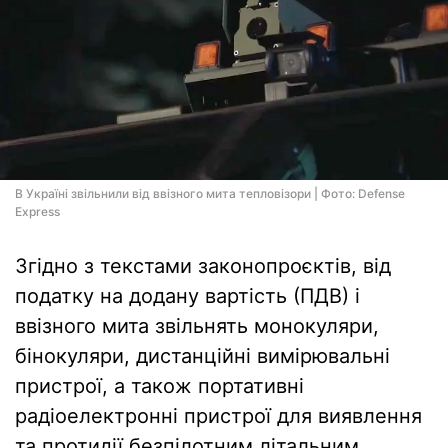
В Україні звільнили від ввізного мита тепловізори | Фото: Defense
Express
Згідно з текстами законопроєктів, від
податку на додану вартість (ПДВ) і
ввізного мита звільнять монокуляри,
бінокуляри, дистанційні вимірювальні
пристрої, а також портативні
радіоелектронні пристрої для виявлення
та протидії безпілотним літальним