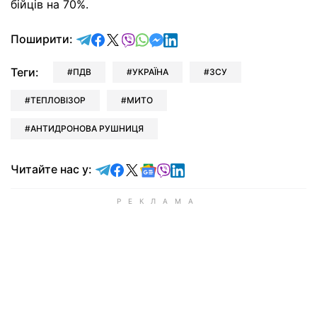
бійців на 70%.
відправити у Telegram
поділитись у Facebook
поділитись у X
відправити у Viber
відправити у Whatsapp
відправити у Messenger
відправити у LinkedIn
Поширити:
Теги:
ПДВ
УКРАЇНА
ЗСУ
ТЕПЛОВІЗОР
МИТО
АНТИДРОНОВА РУШНИЦЯ
Читайте у Telegram
Читайте у Facebook
Читайте у X
Читайте у Google news
Читайте у Viber
Читайте у LinkedIn
Читайте нас у: