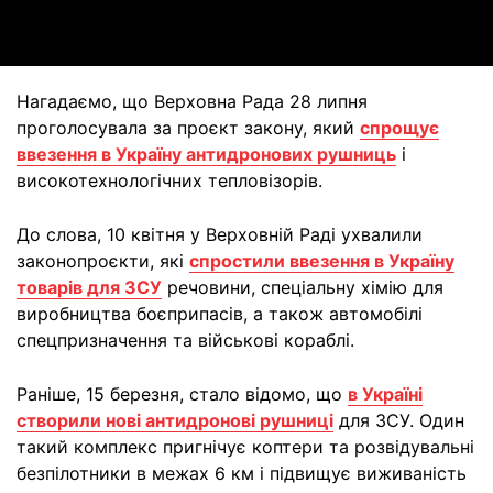
Video
Нагадаємо, що Верховна Рада 28 липня
проголосувала за проєкт закону, який
спрощує
ввезення в Україну антидронових рушниць
і
високотехнологічних тепловізорів.
До слова, 10 квітня у Верховній Раді ухвалили
законопроєкти, які
спростили ввезення в Україну
товарів для ЗСУ
речовини, спеціальну хімію для
виробництва боєприпасів, а також автомобілі
спецпризначення та військові кораблі.
Раніше, 15 березня, стало відомо, що
в Україні
створили нові антидронові рушниці
для ЗСУ. Один
такий комплекс пригнічує коптери та розвідувальні
безпілотники в межах 6 км і підвищує виживаність