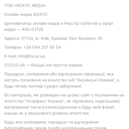
ТОВ «ФОКУС МЕДІА»
Онлайн-медіа ФОКУС
Ідентифікатор онлайн-медіа в Реєстрі суб’єктів у сфері
медіа — R40-03129
Адреса: 01133, м. Київ, бульвар Лесі Українки, 26
Телефон: +38 044 207 45 54
E-mail: info@focus.ua
FOCUS.UA — більше ніж просто новини.
Передрук, копіювання або відтворення інформації, яка
містить посилання на агентство ІнА "Українські Новини", в
будь-якому вигляді суворо заборонені.
Всі матеріали, які розміщені на цьому сайті з посиланням на
агентство "Інтерфакс-Україна", не підлягають подальшому
відтворенню та/чи розповсюдженню в будь-якій формі,
інакше як з письмового дозволу агентства.
Будь-яке копіювання, передрук та відтворення
фотографічних творів та/або аудіовізуальних творів