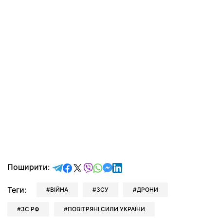
відправити у Telegram
поділитись у Facebook
поділитись у X
відправити у Viber
відправити у Whatsapp
відправити у Messenger
відправити у LinkedIn
Поширити:
Теги:
ВІЙНА
ЗСУ
ДРОНИ
ЗС РФ
ПОВІТРЯНІ СИЛИ УКРАЇНИ