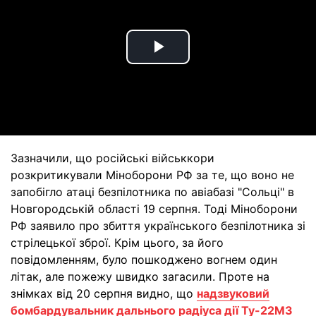
Play
Video
Зазначили, що російські військкори
розкритикували Міноборони РФ за те, що воно не
запобігло атаці безпілотника по авіабазі "Сольці" в
Новгородській області 19 серпня. Тоді Міноборони
РФ заявило про збиття українського безпілотника зі
стрілецької зброї. Крім цього, за його
повідомленням, було пошкоджено вогнем один
літак, але пожежу швидко загасили. Проте на
знімках від 20 серпня видно, що
надзвуковий
бомбардувальник дальнього радіуса дії Ту-22М3