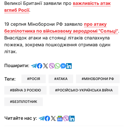
Великої Британії заявили про
важливість атак
вглиб Росії
.
19 серпня Міноборони РФ заявило
про атаку
безпілотника по військовому аеродромі "Сольці"
.
Внаслідок атаки на стоянці літаків спалахнула
пожежа, зокрема пошкодження отримав один
літак.
відправити у Telegram
поділитись у Facebook
поділитись у X
відправити у Viber
відправити у Whatsapp
відправити у Messenger
відправити у LinkedIn
Поширити:
Теги:
РОСІЯ
АТАКА
МІНОБОРОНИ РФ
ВІЙНА З РОСІЄЮ
РОСІЙСЬКО-УКРАЇНСЬКА ВІЙНА
БЕЗПІЛОТНИК
Читайте у Telegram
Читайте у Facebook
Читайте у X
Читайте у Google news
Читайте у Viber
Читайте у LinkedIn
Читайте нас у: