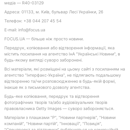
медіа — R40-03129
Адреса: 01133, м. Київ, бульвар Лесі Українки, 26
Телефон: +38 044 207 45 54
E-mail: info@focus.ua
FOCUS.UA — більше ніж просто новини.
Передрук, копіювання або відтворення інформації, яка
містить посилання на агентство ІнА "Українські Новини", в
будь-якому вигляді суворо заборонені.
Всі матеріали, які розміщені на цьому сайті з посиланням на
агентство "Інтерфакс-Україна", не підлягають подальшому
відтворенню та/чи розповсюдженню в будь-якій формі,
інакше як з письмового дозволу агентства.
Будь-яке копіювання, передрук та відтворення
фотографічних творів та/або аудіовізуальних творів
правовласника Getty Images — суворо забороняється.
Матеріали з плашками "Р", "Новини партнерів", "Новини
компаній", "Новини партій", "Інновації", "Позиція",
"Спецпроект за підтримки" публікуються на комерційній