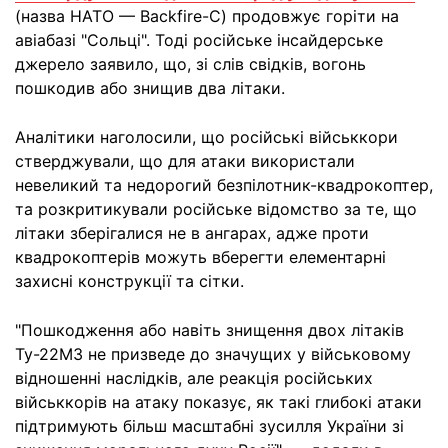
(назва НАТО — Backfire-C) продовжує горіти на
авіабазі "Сольці". Тоді російське інсайдерське
джерело заявило, що, зі слів свідків, вогонь
пошкодив або знищив два літаки.
Аналітики наголосили, що російські військкори
стверджували, що для атаки використали
невеликий та недорогий безпілотник-квадрокоптер,
та розкритикували російське відомство за те, що
літаки зберігалися не в ангарах, адже проти
квадрокоптерів можуть вберегти елементарні
захисні конструкції та сітки.
"Пошкодження або навіть знищення двох літаків
Ту-22М3 не призведе до значущих у військовому
відношенні наслідків, але реакція російських
військкорів на атаку показує, як такі глибокі атаки
підтримують більш масштабні зусилля України зі