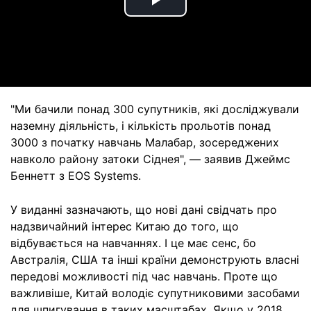
Play
Video
"Ми бачили понад 300 супутників, які досліджували
наземну діяльність, і кількість прольотів понад
3000 з початку навчань Малабар, зосереджених
навколо району затоки Сіднея", — заявив Джеймс
Беннетт з EOS Systems.
У виданні зазначають, що нові дані свідчать про
надзвичайний інтерес Китаю до того, що
відбувається на навчаннях. І це має сенс, бо
Австралія, США та інші країни демонструють власні
передові можливості під час навчань. Проте що
важливіше, Китай володіє супутниковими засобами
для шпигування в таких масштабах. Якщо у 2018