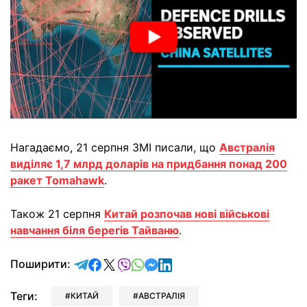
Нагадаємо, 21 серпня ЗМІ писали, що
Австралія
виділяє 1,7 млрд доларів на придбання понад 200
ракет Tomahawk
.
Також 21 серпня
Китай розпочав нові військові
навчання біля берегів Тайваню
.
відправити у Telegram
поділитись у Facebook
поділитись у X
відправити у Viber
відправити у Whatsapp
відправити у Messenger
відправити у LinkedIn
Поширити:
Теги:
КИТАЙ
АВСТРАЛІЯ