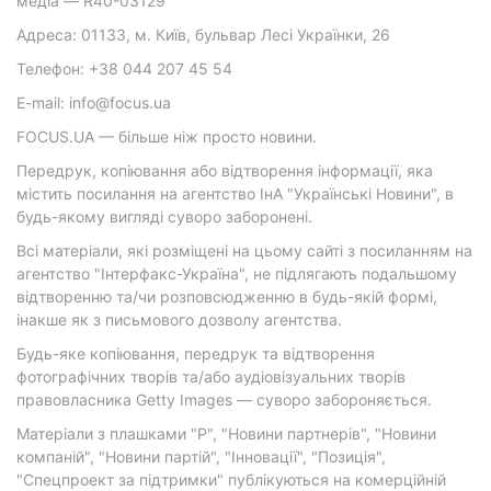
медіа — R40-03129
Адреса: 01133, м. Київ, бульвар Лесі Українки, 26
Телефон: +38 044 207 45 54
E-mail: info@focus.ua
FOCUS.UA — більше ніж просто новини.
Передрук, копіювання або відтворення інформації, яка
містить посилання на агентство ІнА "Українські Новини", в
будь-якому вигляді суворо заборонені.
Всі матеріали, які розміщені на цьому сайті з посиланням на
агентство "Інтерфакс-Україна", не підлягають подальшому
відтворенню та/чи розповсюдженню в будь-якій формі,
інакше як з письмового дозволу агентства.
Будь-яке копіювання, передрук та відтворення
фотографічних творів та/або аудіовізуальних творів
правовласника Getty Images — суворо забороняється.
Матеріали з плашками "Р", "Новини партнерів", "Новини
компаній", "Новини партій", "Інновації", "Позиція",
"Спецпроект за підтримки" публікуються на комерційній