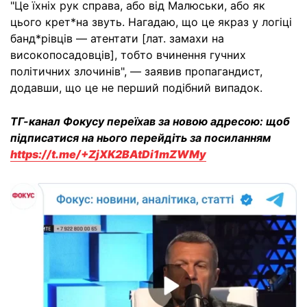
"Це їхніх рук справа, або від Малюськи, або як
цього крет*на звуть. Нагадаю, що це якраз у логіці
банд*рівців — атентати [лат. замахи на
високопосадовців], тобто вчинення гучних
політичних злочинів", — заявив пропагандист,
додавши, що це не перший подібний випадок.
ТГ-канал Фокусу переїхав за новою адресою: щоб
підписатися на нього перейдіть за посиланням
https://t.me/+ZjXK2BAtDi1mZWMy