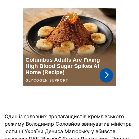
Один із головних пропагандистів кремлівського
режиму Володимир Соловйов звинуватив міністра
юстиції України Дениса Малюську у вбивстві
власника ПВК "Вагнер" Євгена Пригожина. Про це