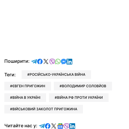
відправити у Telegram
поділитись у Facebook
поділитись у X
відправити у Viber
відправити у Whatsapp
відправити у Messenger
відправити у LinkedIn
Поширити:
Теги:
РОСІЙСЬКО-УКРАЇНСЬКА ВІЙНА
ЄВГЕН ПРИГОЖИН
ВОЛОДИМИР СОЛОВЙОВ
ВІЙНА В УКРАЇНІ
ВІЙНА РФ ПРОТИ УКРАЇНИ
ВІЙСЬКОВИЙ ЗАКОЛОТ ПРИГОЖИНА
Читайте у Telegram
Читайте у Facebook
Читайте у X
Читайте у Google news
Читайте у Viber
Читайте у LinkedIn
Читайте нас у: