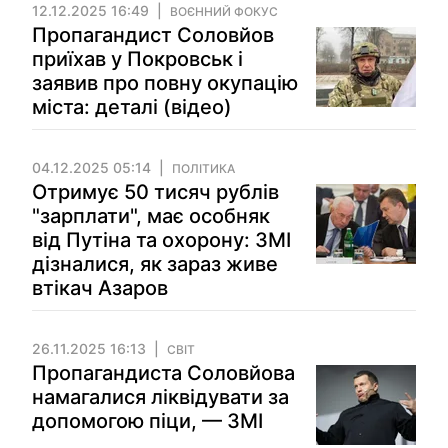
12.12.2025 16:49
ВОЄННИЙ ФОКУС
Пропагандист Соловйов
приїхав у Покровськ і
заявив про повну окупацію
міста: деталі (відео)
04.12.2025 05:14
ПОЛІТИКА
Отримує 50 тисяч рублів
"зарплати", має особняк
від Путіна та охорону: ЗМІ
дізналися, як зараз живе
втікач Азаров
26.11.2025 16:13
СВІТ
Пропагандиста Соловйова
намагалися ліквідувати за
допомогою піци, — ЗМІ