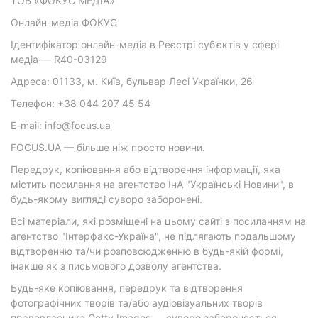
ТОВ «ФОКУС МЕДІА»
Онлайн-медіа ФОКУС
Ідентифікатор онлайн-медіа в Реєстрі суб’єктів у сфері
медіа — R40-03129
Адреса: 01133, м. Київ, бульвар Лесі Українки, 26
Телефон: +38 044 207 45 54
E-mail: info@focus.ua
FOCUS.UA — більше ніж просто новини.
Передрук, копіювання або відтворення інформації, яка
містить посилання на агентство ІнА "Українські Новини", в
будь-якому вигляді суворо заборонені.
Всі матеріали, які розміщені на цьому сайті з посиланням на
агентство "Інтерфакс-Україна", не підлягають подальшому
відтворенню та/чи розповсюдженню в будь-якій формі,
інакше як з письмового дозволу агентства.
Будь-яке копіювання, передрук та відтворення
фотографічних творів та/або аудіовізуальних творів
правовласника Getty Images — суворо забороняється.