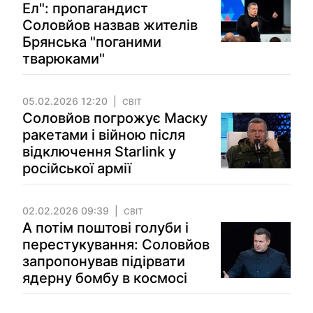
Ел": пропагандист
Соловйов назвав жителів
Брянська "поганими
тварюками"
05.02.2026 12:20
СВІТ
Соловйов погрожує Маску
ракетами і війною після
відключення Starlink у
російської армії
02.02.2026 09:39
СВІТ
А потім поштові голуби і
перестукування: Соловйов
запропонував підірвати
ядерну бомбу в космосі