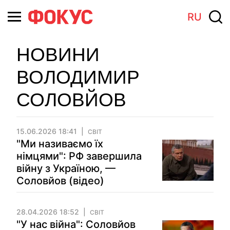
RU
НОВИНИ
ВОЛОДИМИР
СОЛОВЙОВ
15.06.2026 18:41
СВІТ
"Ми називаємо їх
німцями": РФ завершила
війну з Україною, —
Соловйов (відео)
28.04.2026 18:52
СВІТ
"У нас війна": Соловйов