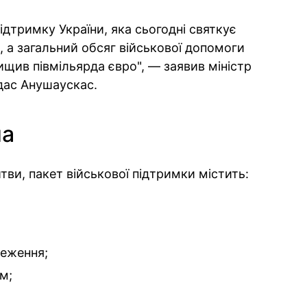
дтримку України, яка сьогодні святкує
, а загальний обсяг військової допомоги
вищив півмільярда євро", — заявив міністр
дас Анушаускас.
на
ви, пакет військової підтримки містить:
еження;
м;