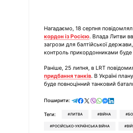
Нагадаємо, 18 серпня повідомля
кордон із Росією
. Влада Литви вв
загрози для балтійської держави,
контроль прикордонниками буде
Раніше, 25 липня, в LRT повідом
придбання танків
. В Україні план
буде повноцінний танковий батал
відправити у Telegram
поділитись у Facebo
поділитись у X
відправити у Vi
відправити у
відправит
відправи
Поширити:
Теги:
ЛИТВА
ВІЙНА
Б
РОСІЙСЬКО-УКРАЇНСЬКА ВІЙНА
ВІ