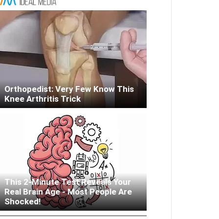
Orthopedist: Very Few Know This
Knee Arthritis Trick
This 2-Minute Test Reveals Your
Real Brain Age - Most People Are
Woman Lives In Garage - Don't
Shocked!
Judge Until You Peek Inside