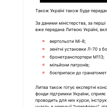
Також Україні також буде перед
За даними міністерства, за перші
вже передана Литвою Україні, вк
вертольоти Мі-8;
зенітні установки Л-70 з 
бронетранспортери М113;
мільйони патронів;
боєприпаси до гранатометі
Литва також готує експертні конс
фонди підтримки України, сприяє
проводить для них курси, інструк
участь в операції "Інтерфлекс", п