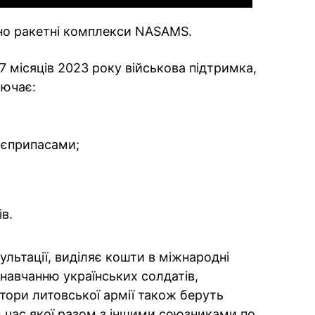
ано ракетні комплекси NASAMS.
 7 місяців 2023 року військова підтримка,
лючає:
боєприпасами;
в.
ультації, виділяє кошти в міжнародні
 навчанню українських солдатів,
тори литовської армії також беруть
ід час якої разом з іншими союзниками по