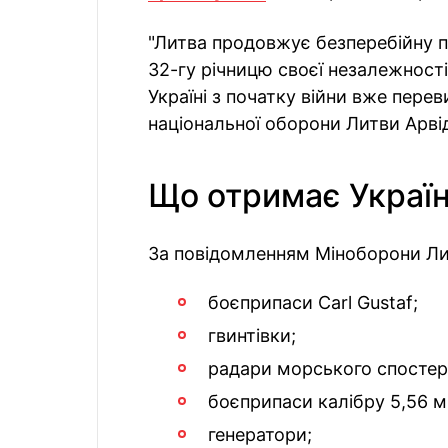
"Литва продовжує безперебійну пі
32-гу річницю своєї незалежності
Україні з початку війни вже пере
національної оборони Литви Арві
Що отримає Украї
За повідомленням Міноборони Лит
боєприпаси Carl Gustaf;
гвинтівки;
радари морського спостер
боєприпаси калібру 5,56 м
генератори;