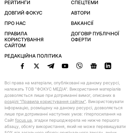
РЕЙТИНГИ
СПЕЦТЕМИ
ДОВГИЙ ФОКУС
АВТОРИ
ПРО НАС
ВАКАНСІЇ
ПРАВИЛА
ДОГОВІР ПУБЛІЧНОЇ
КОРИСТУВАННЯ
ОФЕРТИ
САЙТОМ
РЕДАКЦІЙНА ПОЛІТИКА
Всі права на матеріали, опубліковані на даному ресурсі,
належать ТОВ "ФОКУС МЕДІА". Використання матеріалів
дозволяється лише при дотриманні вимог, описаних в
розділі "Правила користування сайтом"
. Використовувати
інформацію, розміщену на даному ресурсі, дозволяється
лише при дотриманні наступних умов: гіперпосилання на
Cайт
focus.ua
, згадки першоджерела не нижче першого
абзацу, обсягу використання, який не може перевищувати
50% від загального обсягу оригінального тексту, зміни