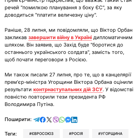
Прем'єр-міністр підкреслив, що вважає такий стан
речей "помилкою планування з боку ЄС", за яку
доводиться "платити величезну ціну".
Раніше, 28 липня, ми повідомляли, що Віктор Орбан
закликав
завершити війну в Україні
дипломатичним
шляхом. Він заявив, що Захід буде "боротися до
останнього українського солдата", замість того,
щоб почати переговори з Росією.
Ми також писали 27 липня, про те, що в канцелярії
прем'єр-міністра Угорщини Віктора Орбана оцінили
результати
контрнаступальних дій ЗСУ
. У відомстві
повністю повторили тези президента РФ
Володимира Путіна.
відправити у Telegram
поділитись у Facebook
поділитись у X
відправити у Viber
відправити у Whatsapp
відправити у Messenger
відправити у LinkedIn
Поширити:
Теги:
ЄВРОСОЮЗ
РОСІЯ
УГОРЩИНА