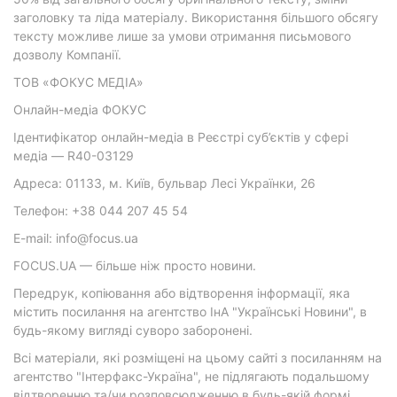
заголовку та ліда матеріалу. Використання більшого обсягу
тексту можливе лише за умови отримання письмового
дозволу Компанії.
ТОВ «ФОКУС МЕДІА»
Онлайн-медіа ФОКУС
Ідентифікатор онлайн-медіа в Реєстрі суб’єктів у сфері
медіа — R40-03129
Адреса: 01133, м. Київ, бульвар Лесі Українки, 26
Телефон: +38 044 207 45 54
E-mail: info@focus.ua
FOCUS.UA — більше ніж просто новини.
Передрук, копіювання або відтворення інформації, яка
містить посилання на агентство ІнА "Українські Новини", в
будь-якому вигляді суворо заборонені.
Всі матеріали, які розміщені на цьому сайті з посиланням на
агентство "Інтерфакс-Україна", не підлягають подальшому
відтворенню та/чи розповсюдженню в будь-якій формі,