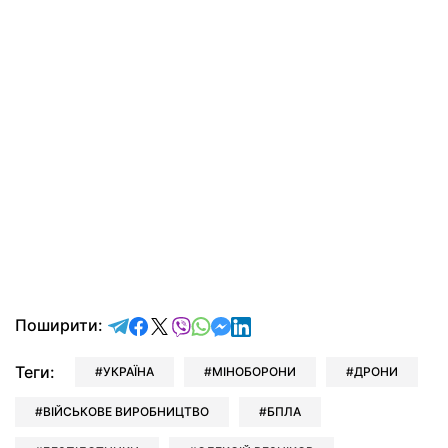
відправити у Telegram
поділитись у Facebook
поділитись у X
відправити у Viber
відправити у Whatsapp
відправити у Messenger
відправити у LinkedIn
Поширити:
Теги:
УКРАЇНА
МІНОБОРОНИ
ДРОНИ
ВІЙСЬКОВЕ ВИРОБНИЦТВО
БПЛА