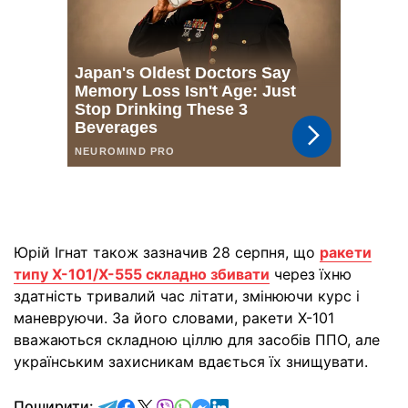
Юрій Ігнат також зазначив 28 серпня, що
ракети
типу Х-101/Х-555 складно збивати
через їхню
здатність тривалий час літати, змінюючи курс і
маневруючи. За його словами, ракети Х-101
вважаються складною ціллю для засобів ППО, але
українським захисникам вдається їх знищувати.
відправити у Telegram
поділитись у Facebook
поділитись у X
відправити у Viber
відправити у Whatsapp
відправити у Messenger
відправити у LinkedIn
Поширити: