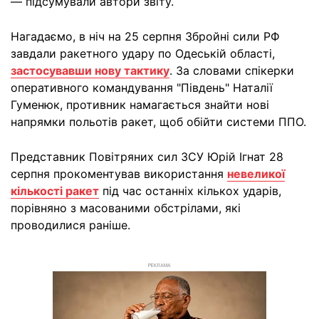
— підсумували автори звіту.
Нагадаємо, в ніч на 25 серпня Збройні сили РФ
завдали ракетного удару по Одеській області,
застосувавши нову тактику
. За словами спікерки
оперативного командування "Південь" Наталії
Гуменюк, противник намагається знайти нові
напрямки польотів ракет, щоб обійти системи ППО.
Представник Повітряних сил ЗСУ Юрій Ігнат 28
серпня прокоментував використання
невеликої
кількості ракет
під час останніх кількох ударів,
порівняно з масованими обстрілами, які
проводилися раніше.
РЕКЛАМА