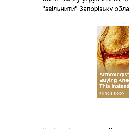
"звільнити" Запорізьку обла