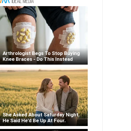
Arthrologist Begs To Stop Buying
Knee Braces - Do This Instead
She Asked About Saturday Night.
He Said He'd Be Up At Four.