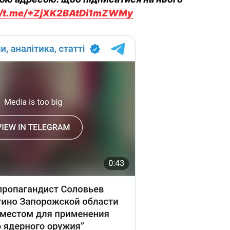
://t.me/+ZjXK2BAtDi1mZWMy