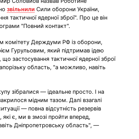
мир Соловйов назвав Роботине
вно
звільнили
Сили оборони України,
ня тактичної ядерної зброї". Про це він
рограми "Повний контакт".
ом комітету Держдуми РФ із оборони,
ієм Гурульовим, який підтримав ідею
, що застосування тактичної ядерної зброї
апорізьку область, "а можливо, навіть
 купу зібралися — ідеальне просто. І на
акрилося мідним тазом. Далі взагалі
ситуації — повна відсутність резервів
 які є, ми в змозі пройти вперед,
навіть Дніпропетровську область", —