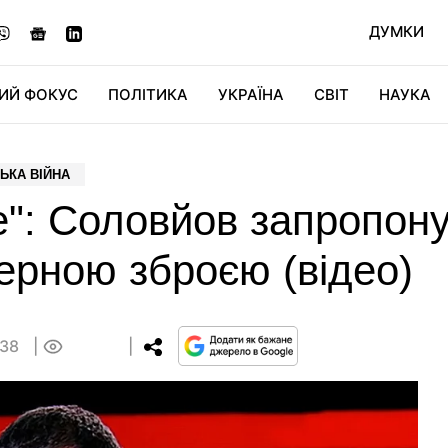
ДУМКИ
ИЙ ФОКУС
ПОЛІТИКА
УКРАЇНА
СВІТ
НАУКА
ДІДЖИТАЛ
АВТО
СВІТФАН
КУ
ЬКА ВІЙНА
е": Соловйов запропон
ерною зброєю (відео)
:38
0