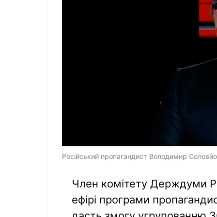
Російський пропагандист Володимир Соловйов 
Член комітету Держдуми РФ
ефірі програми пропаганди
дасть змогу угрупованню З