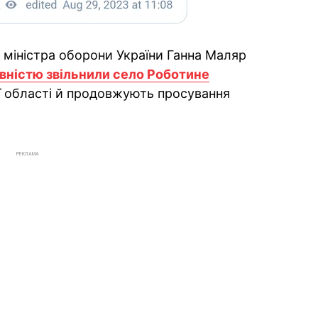
 міністра оборони України Ганна Маляр
вністю звільнили село Роботине
ї області й продовжують просування
РЕКЛАМА