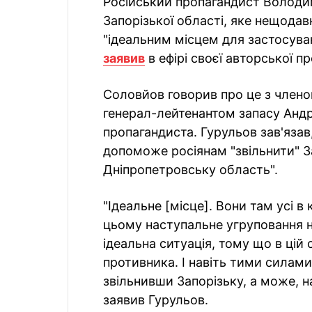
Російський пропагандист Володи
Запорізької області, яке нещода
"ідеальним місцем для застосуван
заявив
в ефірі своєї авторської п
Соловйов говорив про це з член
генерал-лейтенантом запасу Андр
пропагандиста. Гурульов зав'язав
допоможе росіянам "звільнити" З
Дніпропетровську область".
"Ідеальне [місце]. Вони там усі в
цьому наступальне угруповання н
ідеальна ситуація, тому що в цій 
противника. І навіть тими силами,
звільнивши Запорізьку, а може, 
заявив Гурульов.