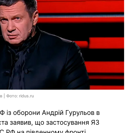
| Фото: ridus.ru
 із оборони Андрій Гурульов в
ста заявив, що застосування ЯЗ
С РФ на південному фронті