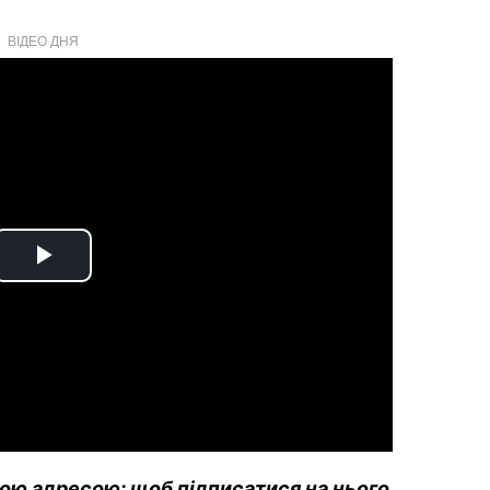
ВІДЕО ДНЯ
Play
Video
вою адресою: щоб підписатися на нього