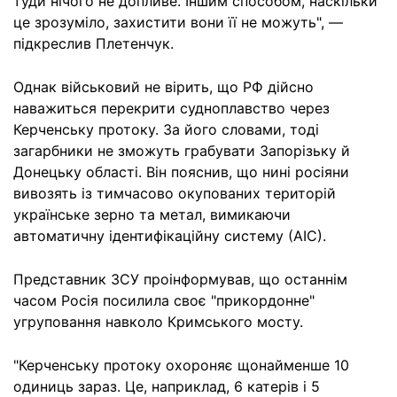
туди нічого не допливе. Іншим способом, наскільки
це зрозуміло, захистити вони її не можуть", —
підкреслив Плетенчук.
Однак військовий не вірить, що РФ дійсно
наважиться перекрити судноплавство через
Керченську протоку. За його словами, тоді
загарбники не зможуть грабувати Запорізьку й
Донецьку області. Він пояснив, що нині росіяни
вивозять із тимчасово окупованих територій
українське зерно та метал, вимикаючи
автоматичну ідентифікаційну систему (АІС).
Представник ЗСУ проінформував, що останнім
часом Росія посилила своє "прикордонне"
угруповання навколо Кримського мосту.
"Керченську протоку охороняє щонайменше 10
одиниць зараз. Це, наприклад, 6 катерів і 5