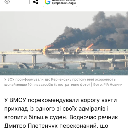
0
У ЗСУ проінформували, що Керченську протоку нині охороняють
щонайменше 10 плавзасобів (ілюстративне фото) | Фото: РІА Новини
У ВМСУ порекомендували ворогу взяти
приклад із одного зі своїх адміралів і
втопити більше суден. Водночас речник
Дмитро Плетенчук переконаний, що