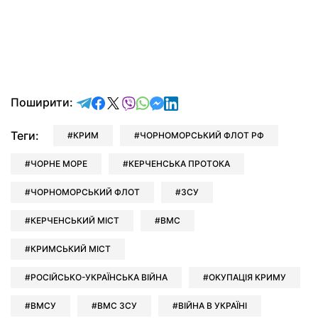
відправити у Telegram
поділитись у Facebook
поділитись у X
відправити у Viber
відправити у Whatsapp
відправити у Messenger
відправити у LinkedIn
Поширити:
Теги:
КРИМ
ЧОРНОМОРСЬКИЙ ФЛОТ РФ
ЧОРНЕ МОРЕ
КЕРЧЕНСЬКА ПРОТОКА
ЧОРНОМОРСЬКИЙ ФЛОТ
ЗСУ
КЕРЧЕНСЬКИЙ МІСТ
ВМС
КРИМСЬКИЙ МІСТ
РОСІЙСЬКО-УКРАЇНСЬКА ВІЙНА
ОКУПАЦІЯ КРИМУ
ВМСУ
ВМС ЗСУ
ВІЙНА В УКРАЇНІ