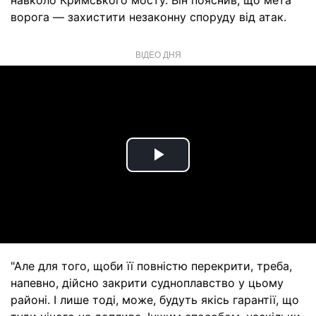
навколо Кримського мосту. Він пояснив, що мета
ворога — захистити незаконну споруду від атак.
ВІДЕО ДНЯ
Play
Video
"Але для того, щоби її повністю перекрити, треба,
напевно, дійсно закрити судноплавство у цьому
районі. І лише тоді, може, будуть якісь гарантії, що