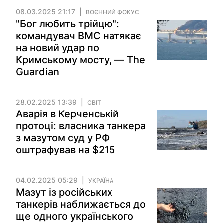
08.03.2025 21:17
ВОЄННИЙ ФОКУС
"Бог любить трійцю":
командувач ВМС натякає
на новий удар по
Кримському мосту, — The
Guardian
28.02.2025 13:39
СВІТ
Аварія в Керченській
протоці: власника танкера
з мазутом суд у РФ
оштрафував на $215
04.02.2025 05:29
УКРАЇНА
Мазут із російських
танкерів наближається до
ще одного українського