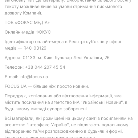
тексту можливе лише за умови отримання письмового
дозволу Компанії.
ТОВ «ФОКУС МЕДІА»
Онлайн-медіа ФОКУС
Ідентифікатор онлайн-медіа в Реєстрі суб’єктів у сфері
медіа — R40-03129
Адреса: 01133, м. Київ, бульвар Лесі Українки, 26
Телефон: +38 044 207 45 54
E-mail: info@focus.ua
FOCUS.UA — більше ніж просто новини.
Передрук, копіювання або відтворення інформації, яка
містить посилання на агентство ІнА "Українські Новини", в
будь-якому вигляді суворо заборонені.
Всі матеріали, які розміщені на цьому сайті з посиланням на
агентство "Інтерфакс-Україна", не підлягають подальшому
відтворенню та/чи розповсюдженню в будь-якій формі,
інакше як з письмового дозволу агентства.