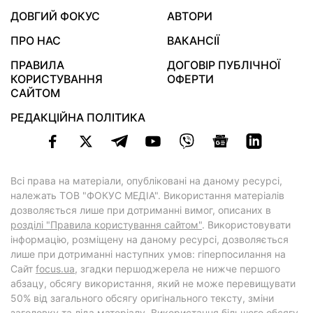
ДОВГИЙ ФОКУС
АВТОРИ
ПРО НАС
ВАКАНСІЇ
ПРАВИЛА
ДОГОВІР ПУБЛІЧНОЇ
КОРИСТУВАННЯ
ОФЕРТИ
САЙТОМ
РЕДАКЦІЙНА ПОЛІТИКА
Всі права на матеріали, опубліковані на даному ресурсі,
належать ТОВ "ФОКУС МЕДІА". Використання матеріалів
дозволяється лише при дотриманні вимог, описаних в
розділі "Правила користування сайтом"
. Використовувати
інформацію, розміщену на даному ресурсі, дозволяється
лише при дотриманні наступних умов: гіперпосилання на
Cайт
focus.ua
, згадки першоджерела не нижче першого
абзацу, обсягу використання, який не може перевищувати
50% від загального обсягу оригінального тексту, зміни
заголовку та ліда матеріалу. Використання більшого обсягу