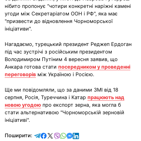
нібито пропонує "чотири конкретні наріжні камені
угоди між Секретаріатом ООН і РФ", яка має
"призвести до відновлення Чорноморської
ініціативи".
Нагадаємо, турецький президент Реджеп Ердоган
під час зустрічі з російським президентом
Володимиром Путіним 4 вересня заявив, що
Анкара готова стати
посередником у проведенні
переговорів
між Україною і Росією.
Ще ми повідомляли, що за даними ЗМІ від 18
серпня, Росія, Туреччина і Катар
працюють над
новою угодою
про експорт зерна, яка могла б
стати альтернативою "Чорноморській зерновій
ініціативі".
відправити у Telegram
поділитись у Facebook
поділитись у X
відправити у Viber
відправити у Whatsapp
відправити у Messenger
відправити у LinkedIn
Поширити: