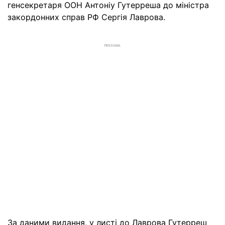
генсекретаря ООН Антоніу Гутерреша до міністра
закордонних справ РФ Сергія Лаврова.
РЕКЛАМА
За даними видання, у листі до Лаврова Гутерреш