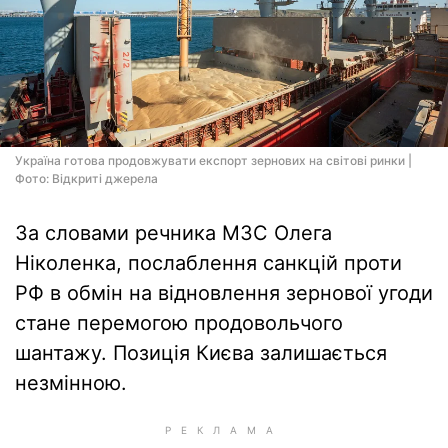
Україна готова продовжувати експорт зернових на світові ринки |
Фото: Відкриті джерела
За словами речника МЗС Олега
Ніколенка, послаблення санкцій проти
РФ в обмін на відновлення зернової угоди
стане перемогою продовольчого
шантажу. Позиція Києва залишається
незмінною.