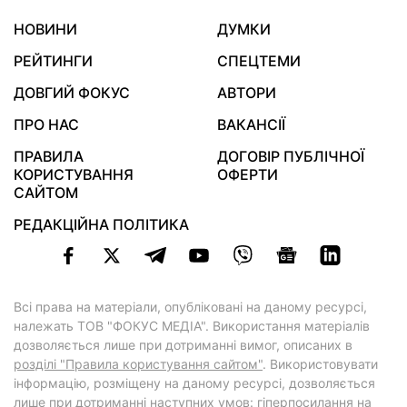
НОВИНИ
ДУМКИ
РЕЙТИНГИ
СПЕЦТЕМИ
ДОВГИЙ ФОКУС
АВТОРИ
ПРО НАС
ВАКАНСІЇ
ПРАВИЛА
ДОГОВІР ПУБЛІЧНОЇ
КОРИСТУВАННЯ
ОФЕРТИ
САЙТОМ
РЕДАКЦІЙНА ПОЛІТИКА
Всі права на матеріали, опубліковані на даному ресурсі,
належать ТОВ "ФОКУС МЕДІА". Використання матеріалів
дозволяється лише при дотриманні вимог, описаних в
розділі "Правила користування сайтом"
. Використовувати
інформацію, розміщену на даному ресурсі, дозволяється
лише при дотриманні наступних умов: гіперпосилання на