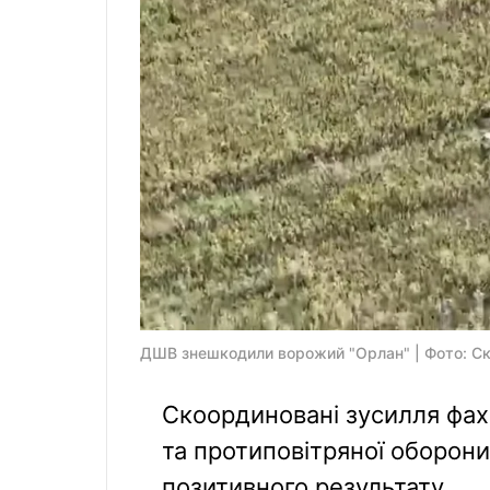
ДШВ знешкодили ворожий "Орлан" | Фото: Ск
Скоординовані зусилля фах
та протиповітряної оборон
позитивного результату.