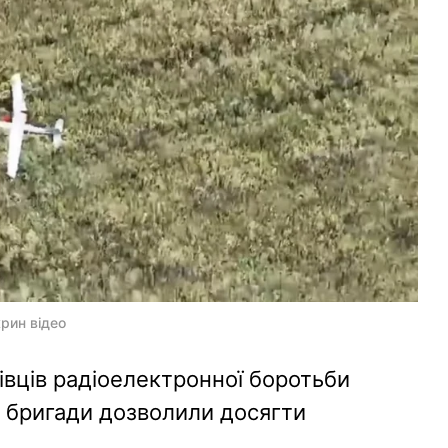
рин відео
івців радіоелектронної боротьби
и бригади дозволили досягти