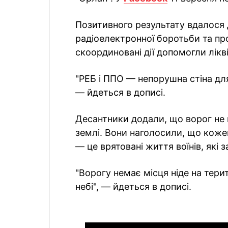
Позитивного результату вдалося 
радіоелектронної боротьби та пр
скоординовані дії допомогли лікв
"РЕБ і ППО — непорушна стіна для
— йдеться в дописі.
Десантники додали, що ворог не 
землі. Вони наголосили, що кож
— це врятовані життя воїнів, які 
"Ворогу немає місця ніде на територ
небі", — йдеться в дописі.