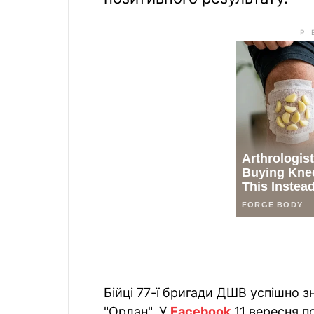
Бійці 77-ї бригади ДШВ успішно 
"Орлан". У
Facebook
11 вересня п