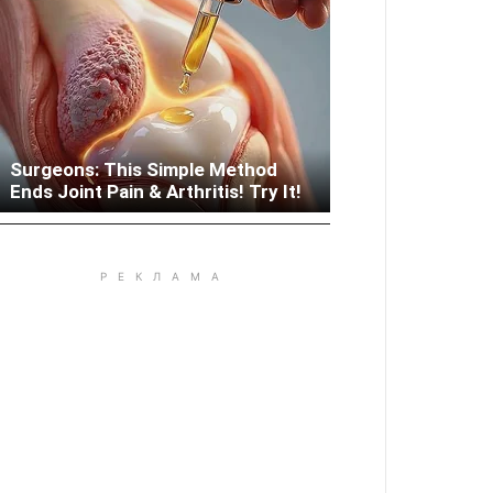
Surgeons: This Simple Method
Woman Lives In Garage - Don't
Ends Joint Pain & Arthritis! Try It!
Judge Until You Peek Inside