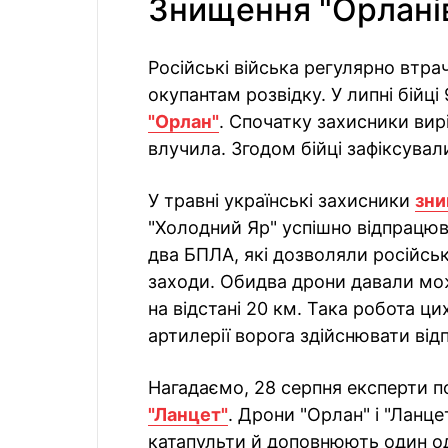
Знищення "Орланів"
Російські війська регулярно втра
окупантам розвідку. У липні бійці
"Орлан"
. Спочатку захисники вир
влучила. Згодом бійці зафіксувал
У травні українські захисники
зни
"Холодний Яр" успішно відпрацюва
два БПЛА, які дозволяли російсь
заходи. Обидва дрони давали мо
на відстані 20 км. Така робота ц
артилерії ворога здійснювати від
Нагадаємо, 28 серпня експерти п
"Ланцет"
. Дрони "Орлан" і "Ланц
катапульти й доповнюють один од