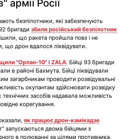
 армії Росії
чають безпілотники, які забезпечують
 92 бригади
збили російський безпілотник
ішили, що ракета пройшла повз і не
и, що дрон вдалося ліквідувати.
щили "Орлан-10" і ZALA
. Бійці 93 бригади
ли в районі Бахмута. Бійці ліквідували
ким загарбникам проводити розвідувальні
жливість окупантам здійснювати розвідку
их технічних засобів надавала можливість
повідне корегування.
оказали,
як працює дрон-камікадзе
ет" запускаються двома бійцями з
ного в полюванні за цілями противника.