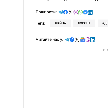
відправити у Telegram
поділитись у Facebo
поділитись у X
відправити у Vi
відправити у
відправит
відправи
Поширити:
Теги:
ВІЙНА
ФРОНТ
Д
Читайте у Telegram
Читайте у Faceb
Читайте у X
Читайте у 
Читайте у
Читайт
Читайте нас у: