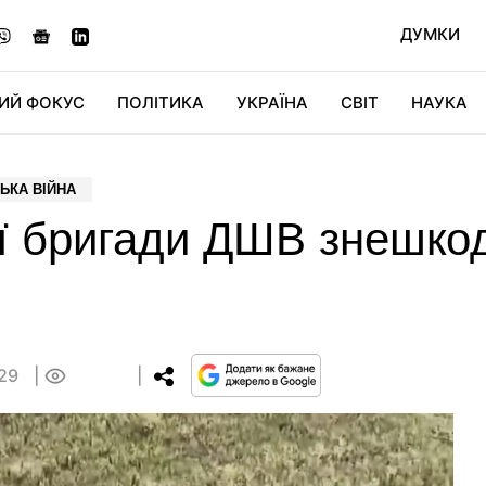
ДУМКИ
ИЙ ФОКУС
ПОЛІТИКА
УКРАЇНА
СВІТ
НАУКА
ДІДЖИТАЛ
АВТО
СВІТФАН
КУ
ЬКА ВІЙНА
-ї бригади ДШВ знешко
:29
0