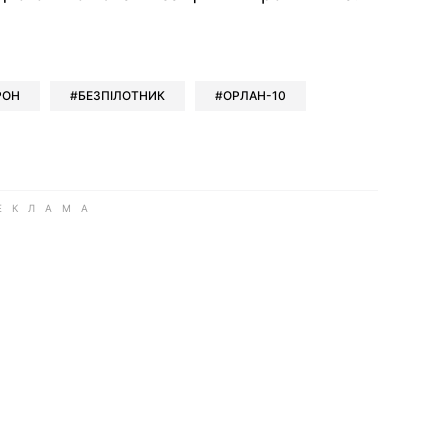
ok
ber
 Whatsapp
и у Messenger
ти у LinkedIn
РОН
БЕЗПІЛОТНИК
ОРЛАН-10
ook
Google news
 Viber
е у LinkedIn