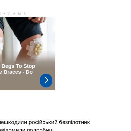
знешкодили російський безпілотник
овідомили подробиці.