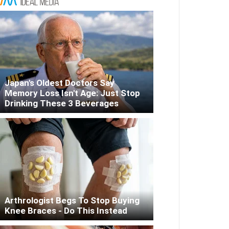
Japan's Oldest Doctors Say
Memory Loss Isn't Age: Just Stop
Drinking These 3 Beverages
Arthrologist Begs To Stop Buying
Knee Braces - Do This Instead