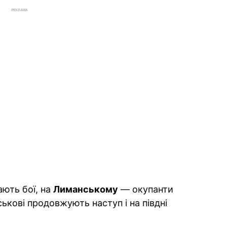
РЕКЛАМА
ють бої, на
Лиманському
— окупанти
ськові продовжують наступ і на півдні