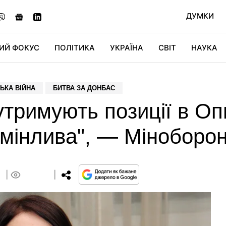
ДУМКИ
ИЙ ФОКУС
ПОЛІТИКА
УКРАЇНА
СВІТ
НАУКА
ДІДЖИТАЛ
АВТО
СВІТФАН
КУ
ЬКА ВІЙНА
БИТВА ЗА ДОНБАС
тримують позиції в Оп
 мінлива", — Міноборо
3
0