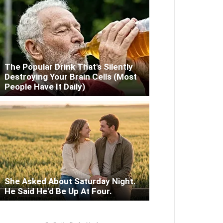
The Popular Drink That's Silently
Destroying Your Brain Cells (Most
People Have It Daily)
She Asked About Saturday Night.
He Said He'd Be Up At Four.