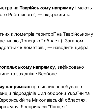
ометра на
Таврійському напрямку
і мають
еного Роботиного", — підкреслила
тних кілометрів території на Таврійському
частиною Донецької області). Загалом
вадратних кілометрів", — наводить цифра
топольському напрямку
, зафіксовано
тине та західніше Вербове.
му напрямках
противник перебуває в
ицій підрозділів Сил оборони України та
 Херсонській та Миколаївській областях.
аражуючі боєприпаси "Ланцет".