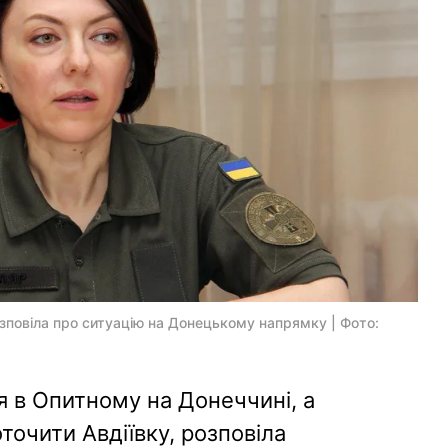
зповіла про ситуацію на Донецькому напрямку | Фото:
я в Опитному на Донеччині, а
оточити Авдіївку, розповіла