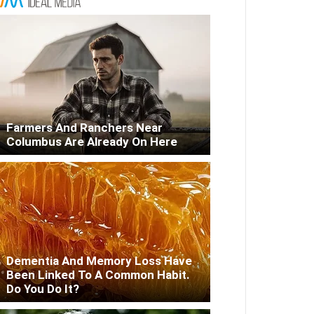
Farmers And Ranchers Near
Columbus Are Already On Here
Dementia And Memory Loss Have
Been Linked To A Common Habit.
Do You Do It?