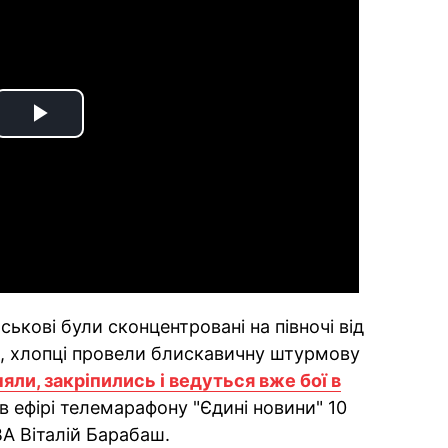
Play
Video
йськові були сконцентровані на півночі від
ях, хлопці провели блискавичну штурмову
яли, закріпились і ведуться вже бої в
 в ефірі телемарафону "Єдині новини" 10
ВА Віталій Барабаш.