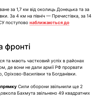
ане за 1,7 км від околиць Донецька та за
ївки. За 4 км на північ — Пречистівка, за 14
ЗСУ поступово
наближаються до
а фронті
ся та мають частковий успіх в районах
том, де вони не дали армії РФ прорвати
, Оріхово-Василівки та Богданівки.
апрямку
Сили оборони звільнили ще 2
довкола Бахмута звільнено 49 квадратних