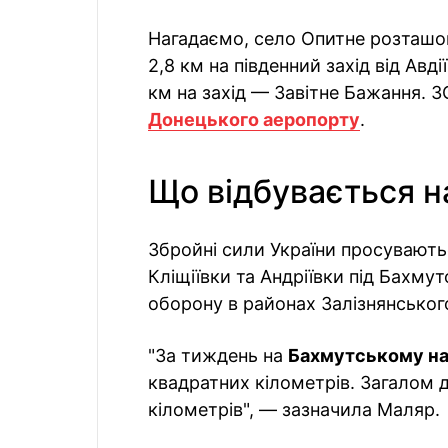
Нагадаємо, село Опитне розташов
2,8 км на південний захід від Авді
км на захід — Завітне Бажання. 
Донецького аеропорту
.
Що відбувається н
Збройні сили України просувають
Кліщіївки та Андріївки під Бахму
оборону в районах Залізнянського
"За тиждень на
Бахмутському н
квадратних кілометрів. Загалом 
кілометрів", — зазначила Маляр.