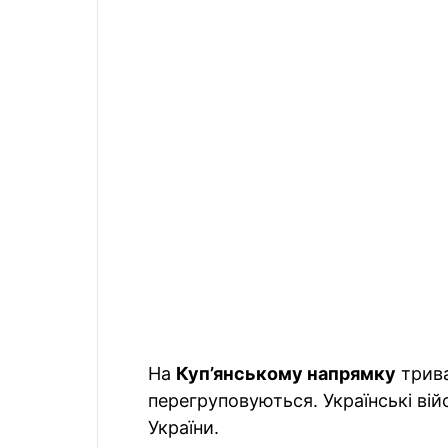
На
Куп’янському напрямку
трива
перегруповуються. Українські вій
України.