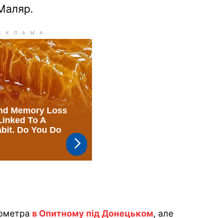
Маляр.
ілометра
в Опитному під Донецьком
, але