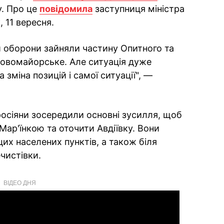
у. Про це
повідомила
заступниця міністра
 11 вересня.
и оборони зайняли частину Опитного та
Новомайорське. Але ситуація дуже
зміна позицій і самої ситуації", —
росіяни зосередили основні зусилля, щоб
Мар'їнкою та оточити Авдіївку. Вони
их населених пунктів, а також біля
чистівки.
ВІДЕО ДНЯ