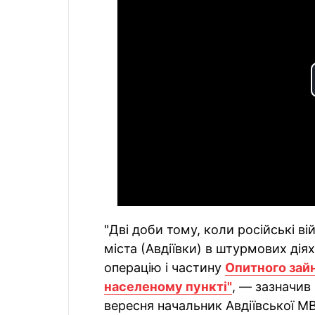
"Дві доби тому, коли російські ві
міста (Авдіївки) в штурмових ді
операцію і частину
Опитного зайн
населеному пункті"
, — зазначив
вересня начальник Авдіївської М