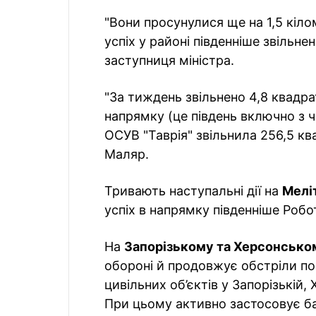
"Вони просунулися ще на 1,5 кіл
успіх у районі південніше звільн
заступниця міністра.
"За тиждень звільнено 4,8 квадра
напрямку (це південь включно з 
ОСУВ "Таврія" звільнила 256,5 к
Маляр.
Тривають наступальні дії на
Мелі
успіх в напрямку південніше Робо
На
Запорізькому та Херсонсько
обороні й продовжує обстріли поз
цивільних об’єктів у Запорізькій,
При цьому активно застосовує б