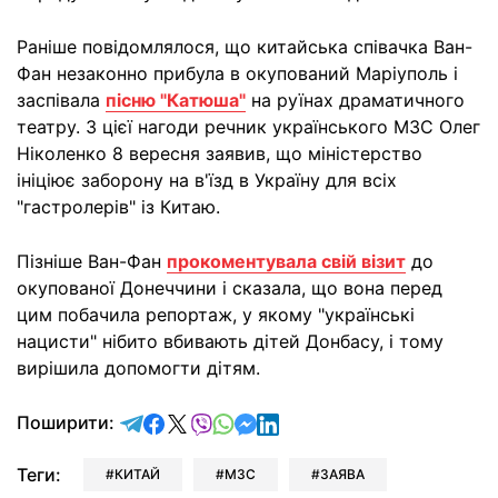
Раніше повідомлялося, що китайська співачка Ван-
Фан незаконно прибула в окупований Маріуполь і
заспівала
пісню "Катюша"
на руїнах драматичного
театру. З цієї нагоди речник українського МЗС Олег
Ніколенко 8 вересня заявив, що міністерство
ініціює заборону на в'їзд в Україну для всіх
"гастролерів" із Китаю.
Пізніше Ван-Фан
прокоментувала свій візит
до
окупованої Донеччини і сказала, що вона перед
цим побачила репортаж, у якому "українські
нацисти" нібито вбивають дітей Донбасу, і тому
вирішила допомогти дітям.
відправити у Telegram
поділитись у Facebook
поділитись у X
відправити у Viber
відправити у Whatsapp
відправити у Messenger
відправити у LinkedIn
Поширити:
Теги:
КИТАЙ
МЗС
ЗАЯВА