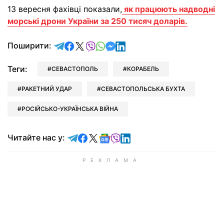
13 вересня фахівці показали,
як працюють надводні
морські дрони України за 250 тисяч доларів.
відправити у Telegram
поділитись у Facebook
поділитись у X
відправити у Viber
відправити у Whatsapp
відправити у Messenger
відправити у LinkedIn
Поширити:
Теги:
СЕВАСТОПОЛЬ
КОРАБЕЛЬ
РАКЕТНИЙ УДАР
СЕВАСТОПОЛЬСЬКА БУХТА
РОСІЙСЬКО-УКРАЇНСЬКА ВІЙНА
Читайте у Telegram
Читайте у Facebook
Читайте у X
Читайте у Google news
Читайте у Viber
Читайте у LinkedIn
Читайте нас у: