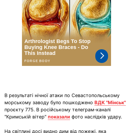
В результаті нічної атаки по Севастопольському
морському заводу було пошкоджено
ВДК "Мінськ"
проєкту 775. В російському телеграм-каналі
"Кримській вітер"
показали
фото наслідків удару.
На світлині досі видно дим від пожежі, яка