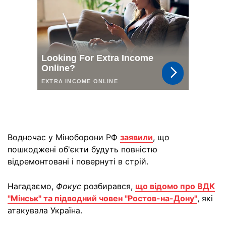
Водночас у Міноборони РФ
заявили
, що
пошкоджені об'єкти будуть повністю
відремонтовані і повернуті в стрій.
Нагадаємо,
Фокус
розбирався,
що відомо про ВДК
"Мінськ" та підводний човен "Ростов-на-Дону"
, які
атакувала Україна.