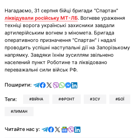
Нагадаємо, 31 серпня бійці бригади "Спартан"
ліквідували російську МТ-ЛБ
. Вогневе ураження
техніці ворога українські захисники завдали
артилерійським вогнем з міномета. Бригада
оперативного призначення "Спартан" і надалі
проводить успішні наступальні дії на Запорізькому
напрямку. Завдяки їхнім зусиллям звільнено
населений пункт Роботине та ліквідовано
переважальні сили військ РФ.
відправити у Telegram
поділитись у Facebook
поділитись у X
відправити у Viber
відправити у Whatsapp
відправити у Messenger
відправити у LinkedIn
Поширити:
Теги:
ВІЙНА
ФРОНТ
ЗСУ
БОЇ
ЛИМАН
Читайте у Telegram
Читайте у Facebook
Читайте у X
Читайте у Google news
Читайте у Viber
Читайте у LinkedIn
Читайте нас у: