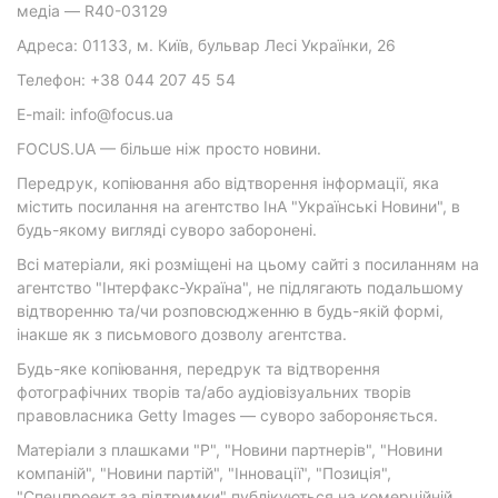
медіа — R40-03129
Адреса: 01133, м. Київ, бульвар Лесі Українки, 26
Телефон: +38 044 207 45 54
E-mail: info@focus.ua
FOCUS.UA — більше ніж просто новини.
Передрук, копіювання або відтворення інформації, яка
містить посилання на агентство ІнА "Українські Новини", в
будь-якому вигляді суворо заборонені.
Всі матеріали, які розміщені на цьому сайті з посиланням на
агентство "Інтерфакс-Україна", не підлягають подальшому
відтворенню та/чи розповсюдженню в будь-якій формі,
інакше як з письмового дозволу агентства.
Будь-яке копіювання, передрук та відтворення
фотографічних творів та/або аудіовізуальних творів
правовласника Getty Images — суворо забороняється.
Матеріали з плашками "Р", "Новини партнерів", "Новини
компаній", "Новини партій", "Інновації", "Позиція",
"Спецпроект за підтримки" публікуються на комерційній