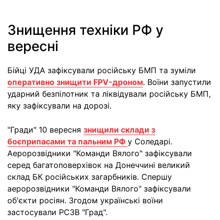
Знищення техніки РФ у
вересні
Бійці УДА зафіксували російську БМП та зуміли
оперативно знищити FPV-дроном
. Воїни запустили
ударний безпілотник та ліквідували російську БМП,
яку зафіксували на дорозі.
"Гради" 10 вересня
знищили склади з
боєприпасами та пальним РФ
у Соледарі.
Аеророзвідники "Команди Вялого" зафіксували
серед багатоповерхівок на Донеччині великий
склад БК російських загарбників. Спершу
аеророзвідники "Команди Вялого" зафіксували
об'єкти росіян. Згодом українські воїни
застосували РСЗВ "Град".