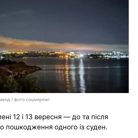
завод / фото соцмережі
ні 12 і 13 вересня — до та після
но пошкодження одного із суден.