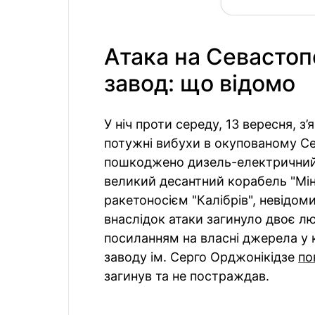
Атака на Севасто
завод: що відомо
У ніч проти середу, 13 вересня, з
потужні вибухи в окупованому Се
пошкоджено дизель-електричний 
великий десантний корабель "Мінс
ракетоносієм "Калібрів", невідом
внаслідок атаки загинуло двоє л
посиланням на власні джерела у 
заводу ім. Серго Орджонікідзе
по
загинув та не постраждав.