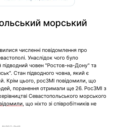
польський морський
’явилися численні повідомлення про
вастополі. Унаслідок чого було
підводний човен "Ростов-на-Дону" та
ьк". Стан підводного човна, який є
ий. Крім цього, росЗМІ повідомили, що
юдей, поранення отримали ще 26. РосЗМІ з
керівництві Севастопольського морського
відомили
, що ніхто зі співробітників не
ВІДЕО ДНЯ