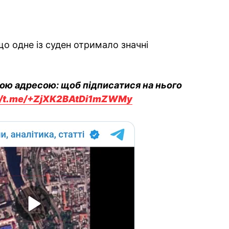
о одне із суден отримало значні
вою адресою: щоб підписатися на нього
://t.me/+ZjXK2BAtDi1mZWMy