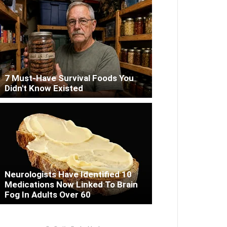
7 Must-Have Survival Foods You
Didn't Know Existed
Neurologists Have Identified 10
Medications Now Linked To Brain
Fog In Adults Over 60