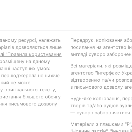
а даному ресурсі, належать
Передрук, копіювання або
ріалів дозволяється лише
посилання на агентство Ін
ілі "Правила користування
вигляді суворо заборонені
 розміщену на даному
Всі матеріали, які розміщ
анні наступних умов:
агентство "Інтерфакс-Укр
и першоджерела не нижче
відтворенню та/чи розпов
який не може
з письмового дозволу аге
у оригінального тексту,
ористання більшого обсягу
Будь-яке копіювання, пер
ння письмового дозволу
творів та/або аудіовізуал
— суворо забороняється.
Матеріали з плашками "Р",
"Новини партій", "Інноваці