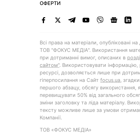
ОФЕРТИ
Всі права на матеріали, опубліковані н
ТОВ "ФОКУС МЕДІА". Використання мате
при дотриманні вимог, описаних в
розд
сайтом"
. Використовувати інформацію,
ресурсі, дозволяється лише при дотрим
гіперпосилання на Cайт
focus.ua
, згадк
першого абзацу, обсягу використання, 
перевищувати 50% від загального обсяг
зміни заголовку та ліда матеріалу. Вик
тексту можливе лише за умови отрима
Компанії.
ТОВ «ФОКУС МЕДІА»