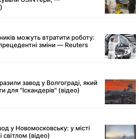
)
ників можуть втратити роботу:
зпрецедентні зміни — Reuters
разили завод у Волгограді, який
 для "Іскандерів" (відео)
од у Новомосковську: у місті
 світлом (відео)