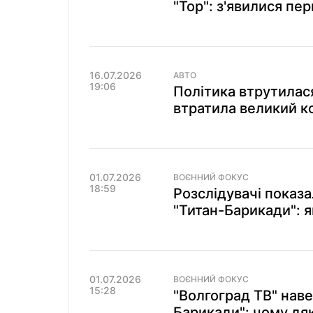
"Тор": з'явилися пер
16.07.2026
АВТО
19:06
Політика втрутилас
втратила великий к
01.07.2026
ВОЄННИЙ ФОКУС
18:59
Розслідувачі показа
"Титан-Барикади": я
01.07.2026
ВОЄННИЙ ФОКУС
15:28
"Волгоград ТВ" наве
Барикади": чому дя