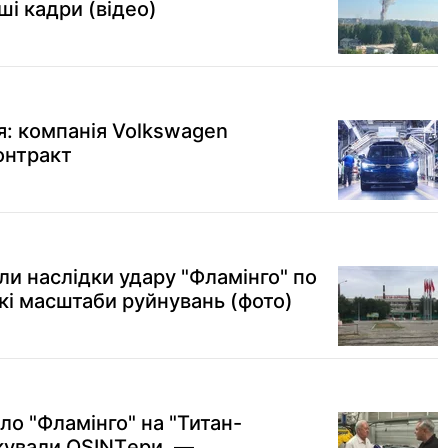
ші кадри (відео)
я: компанія Volkswagen
онтракт
ли наслідки удару "Фламінго" по
кі масштаби руйнувань (фото)
ло "Фламінго" на "Титан-
кували OSINTери, —