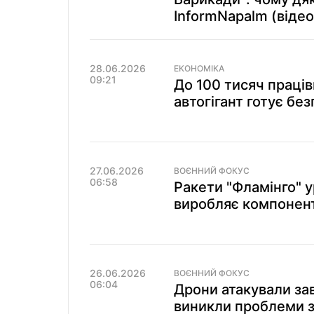
InformNapalm (відео
28.06.2026
ЕКОНОМІКА
09:21
До 100 тисяч праців
автогігант готує бе
27.06.2026
ВОЄННИЙ ФОКУС
06:58
Ракети "Фламінго" у
виробляє компоненти
26.06.2026
ВОЄННИЙ ФОКУС
06:04
Дрони атакували зав
виникли проблеми зі