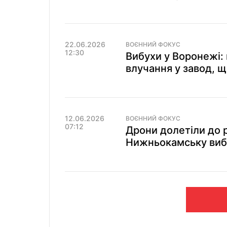
22.06.2026
ВОЄННИЙ ФОКУС
12:30
Вибухи у Воронежі:
влучання у завод, щ
12.06.2026
ВОЄННИЙ ФОКУС
07:12
Дрони долетіли до р
Нижньокамську вибу