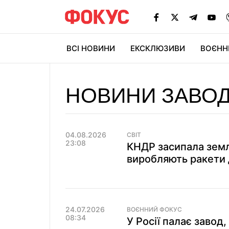
ВСІ НОВИНИ
ЕКСКЛЮЗИВИ
ВОЄНН
НОВИНИ ЗАВО
04.08.2026
СВІТ
23:08
КНДР засипала земл
виробляють ракети 
24.07.2026
ВОЄННИЙ ФОКУС
08:34
У Росії палає завод,