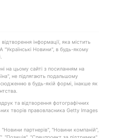
 відтворення інформації, яка містить
А "Українські Новини", в будь-якому
.
ені на цьому сайті з посиланням на
аїна", не підлягають подальшому
сюдженню в будь-якій формі, інакше як
нтства.
едрук та відтворення фотографічних
ьних творів правовласника Getty Images
 "Новини партнерів", "Новини компаній",
ї", "Позиція", "Спецпроект за підтримки"