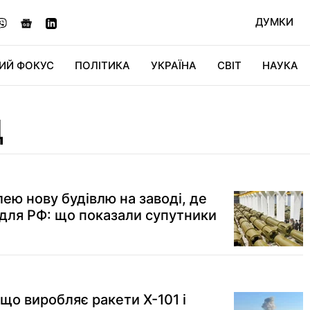
ДУМКИ
ИЙ ФОКУС
ПОЛІТИКА
УКРАЇНА
СВІТ
НАУКА
ДІДЖИТАЛ
АВТО
СВІТФАН
КУ
Д
ею нову будівлю на заводі, де
для РФ: що показали супутники
 що виробляє ракети Х-101 і