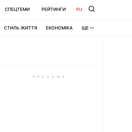
СПЕЦТЕМИ
РЕЙТИНГИ
RU
СТИЛЬ ЖИТТЯ
ЕКОНОМІКА
ЩЕ
ЛЬТУРА
ВІДЕОІГРИ
СПОРТ