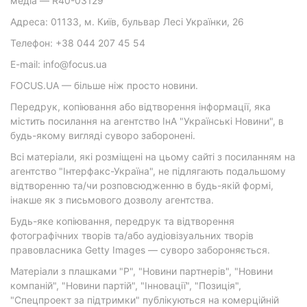
медіа — R40-03129
Адреса: 01133, м. Київ, бульвар Лесі Українки, 26
Телефон: +38 044 207 45 54
E-mail: info@focus.ua
FOCUS.UA — більше ніж просто новини.
Передрук, копіювання або відтворення інформації, яка
містить посилання на агентство ІнА "Українські Новини", в
будь-якому вигляді суворо заборонені.
Всі матеріали, які розміщені на цьому сайті з посиланням на
агентство "Інтерфакс-Україна", не підлягають подальшому
відтворенню та/чи розповсюдженню в будь-якій формі,
інакше як з письмового дозволу агентства.
Будь-яке копіювання, передрук та відтворення
фотографічних творів та/або аудіовізуальних творів
правовласника Getty Images — суворо забороняється.
Матеріали з плашками "Р", "Новини партнерів", "Новини
компаній", "Новини партій", "Інновації", "Позиція",
"Спецпроект за підтримки" публікуються на комерційній