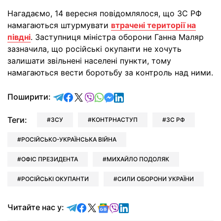
Нагадаємо, 14 вересня повідомлялося, що ЗС РФ
намагаються штурмувати
втрачені території на
півдні
. Заступниця міністра оборони Ганна Маляр
зазначила, що російські окупанти не хочуть
залишати звільнені населені пункти, тому
намагаються вести боротьбу за контроль над ними.
відправити у Telegram
поділитись у Facebook
поділитись у X
відправити у Viber
відправити у Whatsapp
відправити у Messenger
відправити у LinkedIn
Поширити:
Теги:
ЗСУ
КОНТРНАСТУП
ЗС РФ
РОСІЙСЬКО-УКРАЇНСЬКА ВІЙНА
ОФІС ПРЕЗИДЕНТА
МИХАЙЛО ПОДОЛЯК
РОСІЙСЬКІ ОКУПАНТИ
СИЛИ ОБОРОНИ УКРАЇНИ
Читайте у Telegram
Читайте у Facebook
Читайте у X
Читайте у Google news
Читайте у Viber
Читайте у LinkedIn
Читайте нас у: