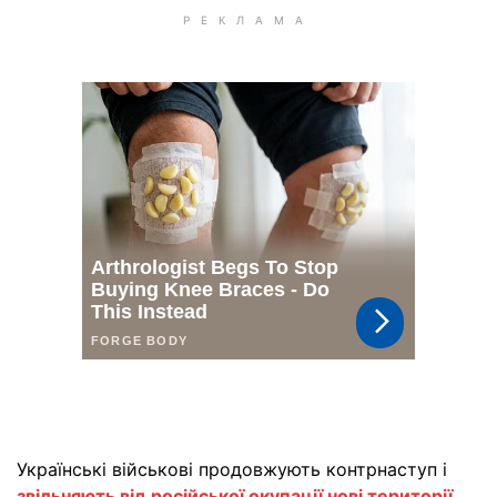
Українські військові продовжують контрнаступ і
звільняють від російської окупації нові території
.