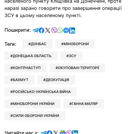
населеного пункту Кліщіївка на Донеччині, проте
наразі зарано говорити про завершення операції
ЗСУ в цьому населеному пункті.
відправити у Telegram
поділитись у Facebook
поділитись у X
відправити у Viber
відправити у Whatsapp
відправити у Messenger
відправити у LinkedIn
Поширити:
Теги:
ДОНБАС
МІНОБОРОНИ
ДОНЕЦЬКА ОБЛАСТЬ
ЗСУ
КОНТРНАСТУП
ОКУПОВАНІ ТЕРИТОРІЇ
БАХМУТ
ДЕОКУПАЦІЯ
РОСІЙСЬКО-УКРАЇНСЬКА ВІЙНА
МІНОБОРОНИ УКРАЇНИ
ГАННА МАЛЯР
СИЛИ ОБОРОНИ УКРАЇНИ
Читайте у Telegram
Читайте у Facebook
Читайте у X
Читайте у Google news
Читайте у Viber
Читайте у LinkedIn
Читайте нас у: