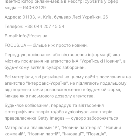
Ідентифікатор онлайн-медіа в Реєстрі суб’єктів у сфері
медіа — R40-03129
Адреса: 01133, м. Київ, бульвар Лесі Українки, 26
Телефон: +38 044 207 45 54
E-mail: info@focus.ua
FOCUS.UA — більше ніж просто новини.
Передрук, копіювання або відтворення інформації, яка
містить посилання на агентство ІнА "Українські Новини", в
будь-якому вигляді суворо заборонені.
Всі матеріали, які розміщені на цьому сайті з посиланням на
агентство "Інтерфакс-Україна", не підлягають подальшому
відтворенню та/чи розповсюдженню в будь-якій формі,
інакше як з письмового дозволу агентства.
Будь-яке копіювання, передрук та відтворення
фотографічних творів та/або аудіовізуальних творів
правовласника Getty Images — суворо забороняється.
Матеріали з плашками "Р", "Новини партнерів", "Новини
компаній", "Новини партій", "Інновації", "Позиція",