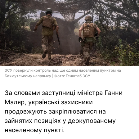
ЗСУ повернули контроль над ще одним населеним пунктом на
Бахмутському напрямку | Фото: Генштаб ЗСУ
За словами заступниці міністра Ганни
Маляр, українські захисники
продовжують закріплюватися на
зайнятих позиціях у деокупованому
населеному пункті.