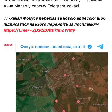
Анна Маляр у своєму Telegram-каналі.
ТГ-канал Фокусу переїхав за новою адресою: щоб
підписатися на нього перейдіть за посиланням
https://t.me/+ZjXK2BAtDi1mZWMy