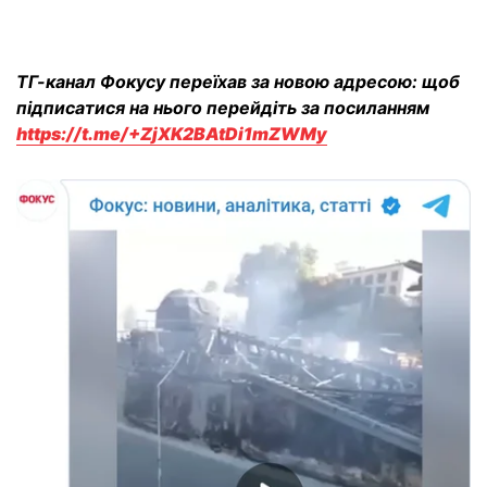
ТГ-канал Фокусу переїхав за новою адресою: щоб
підписатися на нього перейдіть за посиланням
https://t.me/+ZjXK2BAtDi1mZWMy