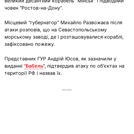
великий десантний корабель "Мiнськ" і підводний
човен "Ростов-на-Дону".
Місцевий "губернатор" Михайло Развожаєв після
атаки розповів, що на Севастопольському
морському заводі, де і розташовувалися кораблі,
зафіксовано пожежу.
Представник ГУР Андрій Юсов, як зазначили у
виданні
"Бабель
", підтвердив атаку по об'єктах на
території РФ і назвав їх.
РЕКЛАМА