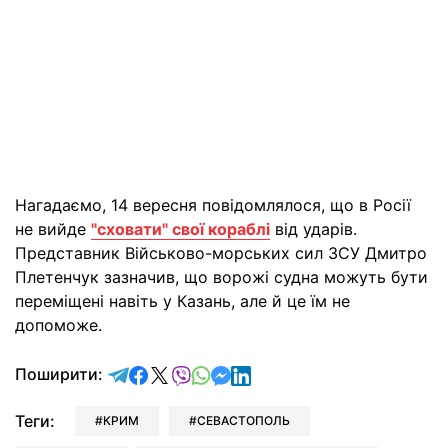
Нагадаємо, 14 вересня повідомлялося, що в Росії
не вийде
"сховати" свої кораблі
від ударів.
Представник Військово-морських сил ЗСУ Дмитро
Плетенчук зазначив, що ворожі судна можуть бути
переміщені навіть у Казань, але й це їм не
допоможе.
відправити у Telegram
поділитись у Facebook
поділитись у X
відправити у Viber
відправити у Whatsapp
відправити у Messenger
відправити у LinkedIn
Поширити:
Теги:
КРИМ
СЕВАСТОПОЛЬ