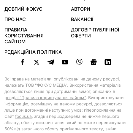
ДОВГИЙ ФОКУС
АВТОРИ
ПРО НАС
ВАКАНСІЇ
ПРАВИЛА
ДОГОВІР ПУБЛІЧНОЇ
КОРИСТУВАННЯ
ОФЕРТИ
САЙТОМ
РЕДАКЦІЙНА ПОЛІТИКА
Всі права на матеріали, опубліковані на даному ресурсі,
належать ТОВ "ФОКУС МЕДІА". Використання матеріалів
дозволяється лише при дотриманні вимог, описаних в
розділі "Правила користування сайтом"
. Використовувати
інформацію, розміщену на даному ресурсі, дозволяється
лише при дотриманні наступних умов: гіперпосилання на
Cайт
focus.ua
, згадки першоджерела не нижче першого
абзацу, обсягу використання, який не може перевищувати
50% від загального обсягу оригінального тексту, зміни