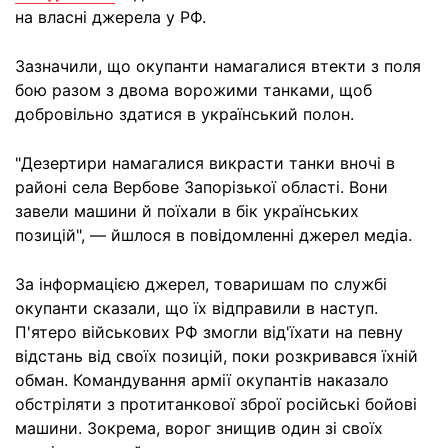
на власні джерела у РФ.
Зазначили, що окупанти намагалися втекти з поля
бою разом з двома ворожими танками, щоб
добровільно здатися в український полон.
"Дезертири намагалися викрасти танки вночі в
районі села Вербове Запорізької області. Вони
завели машини й поїхали в бік українських
позицій", — йшлося в повідомленні джерел медіа.
За інформацією джерел, товаришам по службі
окупанти сказали, що їх відправили в наступ.
П'ятеро військових РФ змогли від'їхати на певну
відстань від своїх позицій, поки розкривався їхній
обман. Командування армії окупантів наказало
обстріляти з протитанкової зброї російські бойові
машини. Зокрема, ворог знищив один зі своїх