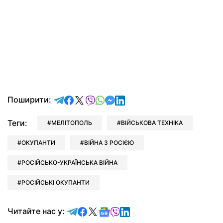
відправити у Telegram
поділитись у Facebook
поділитись у X
відправити у Viber
відправити у Whatsapp
відправити у Messenger
відправити у LinkedIn
Поширити:
Теги:
МЕЛІТОПОЛЬ
ВІЙСЬКОВА ТЕХНІКА
ОКУПАНТИ
ВІЙНА З РОСІЄЮ
РОСІЙСЬКО-УКРАЇНСЬКА ВІЙНА
РОСІЙСЬКІ ОКУПАНТИ
Читайте у Telegram
Читайте у Facebook
Читайте у X
Читайте у Google news
Читайте у Viber
Читайте у LinkedIn
Читайте нас у: