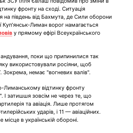
ськ ЗСУ Ілля Євлаш повідомив про зміни в
дтинку фронту на сході. Ситуація
ася на південь від Бахмута, де Сили оборони
нії Куп'янськ-Лиман ворог намагається
повів
у прямому ефірі Всеукраїнського
мандування, поки що припинилися так
 яку використовували росіяни, щоб
. Зокрема, немає "вогневих валів".
ко-Лиманському відтинку фронту
. І затишшя зовсім не через те, що
ртилерія та авіація. Лише протягом
илерійських ударів, і 11 — авіаційних.
е місце в українській обороні.