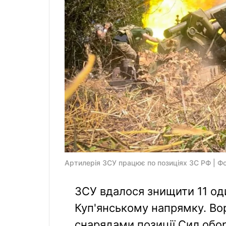
Артилерія ЗСУ працює по позиціях ЗС РФ | Ф
ЗСУ вдалося знищити 11 оди
Куп'янському напрямку. Во
снарядами позиції Сил обор