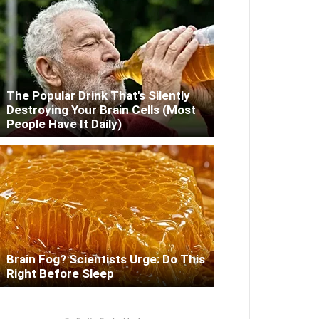
The Popular Drink That's Silently
Destroying Your Brain Cells (Most
People Have It Daily)
Brain Fog? Scientists Urge: Do This
Right Before Sleep