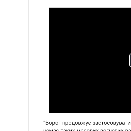
"Ворог продовжує застосовувати 
немає таких масових вогневих ва