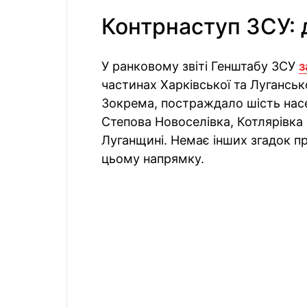
Контрнаступ ЗСУ: д
У ранковому звіті Генштабу ЗСУ
з
частинах Харківської та Лугансь
Зокрема, постраждало шість насел
Степова Новоселівка, Котлярівка 
Луганщині. Немає інших згадок пр
цьому напрямку.