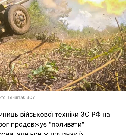
ото: Генштаб ЗСУ
ниць військової техніки ЗС РФ на
рог продовжує "поливати"
они, але все ж починає їх