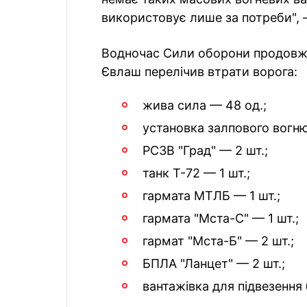
використовує лише за потреби", 
Водночас Сили оборони продовжу
Євлаш перелічив втрати ворога:
жива сила — 48 од.;
установка залпового вогню 
РСЗВ "Град" — 2 шт.;
танк Т-72 — 1 шт.;
гармата МТЛБ — 1 шт.;
гармата "Мста-С" — 1 шт.;
гармат "Мста-Б" — 2 шт.;
БПЛА "Ланцет" — 2 шт.;
вантажівка для підвезення 