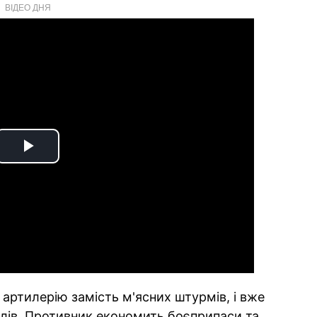
ВІДЕО ДНЯ
Play
Video
артилерію замість м'ясних штурмів, і вже
лів. Противник економить боєприпаси та