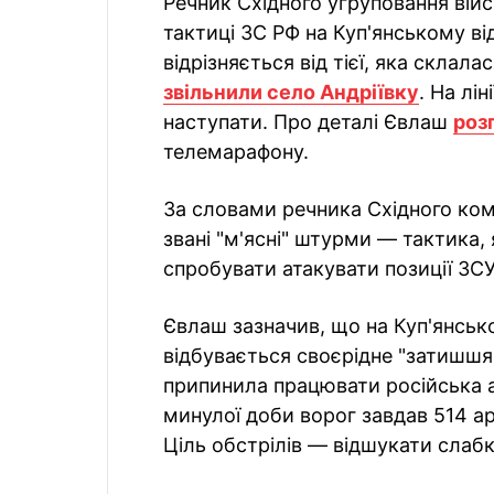
Речник Східного угруповання вій
тактиці ЗС РФ на Куп'янському ві
відрізняється від тієї, яка склал
звільнили село Андріївку
. На лі
наступати. Про деталі Євлаш
роз
телемарафону.
За словами речника Східного ко
звані "м'ясні" штурми — тактика,
спробувати атакувати позиції ЗСУ
Євлаш зазначив, що на Куп'янсь
відбувається своєрідне "затишшя"
припинила працювати російська а
минулої доби ворог завдав 514 арт
Ціль обстрілів — відшукати слабк