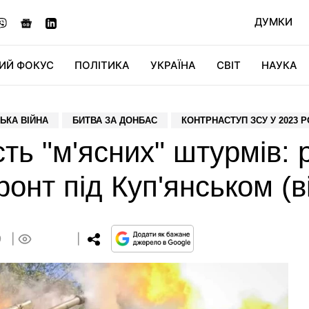
ДУМКИ
ИЙ ФОКУС
ПОЛІТИКА
УКРАЇНА
СВІТ
НАУКА
ДІДЖИТАЛ
АВТО
СВІТФАН
КУ
ЬКА ВІЙНА
БИТВА ЗА ДОНБАС
КОНТРНАСТУП ЗСУ У 2023 Р
сть "м'ясних" штурмів:
онт під Куп'янськом (в
9
0