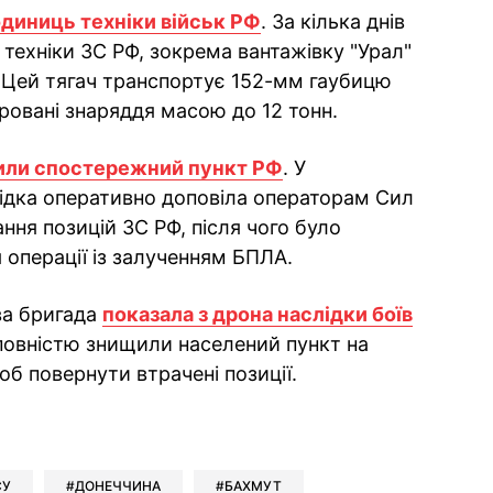
диниць техніки військ РФ
. За кілька днів
техніки ЗС РФ, зокрема вантажівку "Урал"
. Цей тягач транспортує 152-мм гаубицю
ировані знаряддя масою до 12 тонн.
ли спостережний пункт РФ
. У
ідка оперативно доповіла операторам Сил
ння позицій ЗС РФ, після чого було
 операції із залученням БПЛА.
ва бригада
показала з дрона наслідки боїв
повністю знищили населений пункт на
б повернути втрачені позиції.
ok
ber
 Whatsapp
и у Messenger
ти у LinkedIn
СУ
ДОНЕЧЧИНА
БАХМУТ