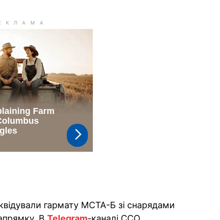
іквідували гармату МСТА-Б зі снарядами
апрямку. В
Telegram
-каналі ССО