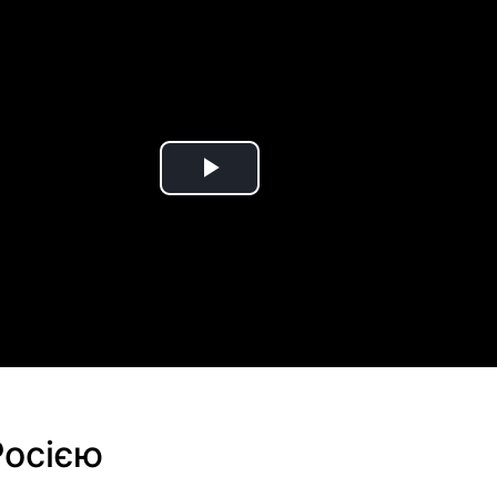
Play
Video
Росією