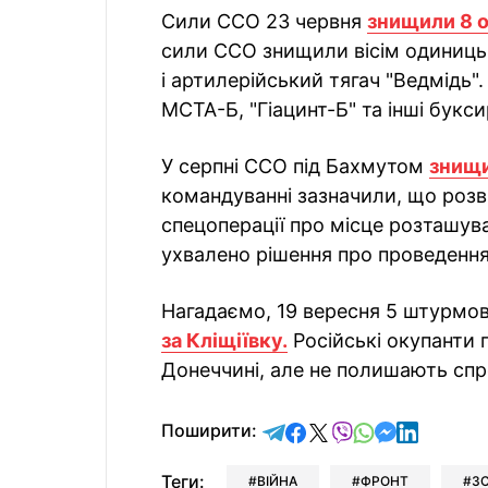
Сили ССО 23 червня
знищили 8 о
сили ССО знищили вісім одиниць 
і артилерійський тягач "Ведмідь"
МСТА-Б, "Гіацинт-Б" та інші букс
У серпні ССО під Бахмутом
знищи
командуванні зазначили, що розв
спецоперації про місце розташува
ухвалено рішення про проведення
Нагадаємо, 19 вересня 5 штурмо
за Кліщіївку.
Російські окупанти 
Донеччині, але не полишають спро
відправити у Telegram
поділитись у Facebo
поділитись у X
відправити у Vi
відправити у
відправит
відправи
Поширити:
Теги:
ВІЙНА
ФРОНТ
З