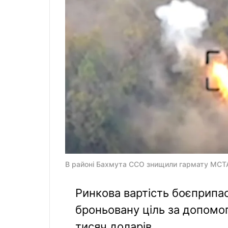
В районі Бахмута ССО знищили гармату МСТА-
Ринкова вартість боєприпас
броньовану ціль за допомо
тисяч доларів.