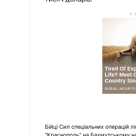
Бійці Сил спеціальних операцій л
"Краснополь" на Бахмутському н