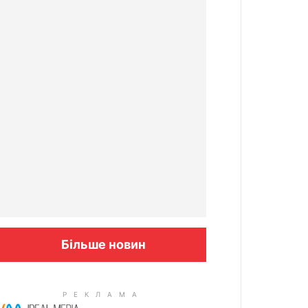
Більше новин
Columbus: High Blood Sugar
Patients Are Quietly Using This