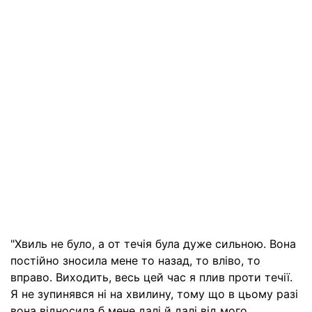
"Хвиль не було, а от течія була дуже сильною. Вона
постійно зносила мене то назад, то вліво, то
вправо. Виходить, весь цей час я плив проти течії.
Я не зупинявся ні на хвилину, тому що в цьому разі
вона відносила б мене далі й далі від мого