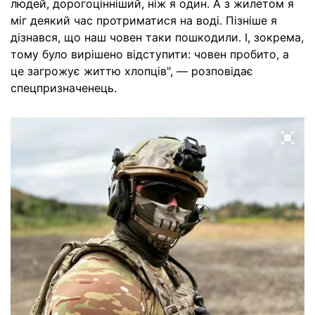
людей, дорогоцінніший, ніж я один. А з жилетом я
міг деякий час протриматися на воді. Пізніше я
дізнався, що наш човен таки пошкодили. І, зокрема,
тому було вирішено відступити: човен пробито, а
це загрожує життю хлопців", — розповідає
спецпризначенець.