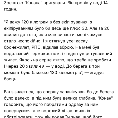
Зрештою "Конана" врятували. Він провів у воді 14
годин.
"Я важу 120 кілограмів без екіпірування, з
екіпіруванням було би десь ще плюс 30. Але за 20
хвилин до того, як я мав випасти, мені чомусь
стало неспокійно. І я стягнув усе: каску,
бронежилет, РПС, відклав зброю. На мені був
водолазний термокостюм, і я вдягнув рятувальний
жилет. Якось на серце лягло, що треба це зробити.
І через 20 хвилин я — у воді. До берега в той
момент було близько 130 кілометрів", — згадує
боєць.
Він зізнається, що спершу запанікував, бо до берега
було далеко, а під ним була велика глибина. "Конан"
говорить, що його побратими одразу за ним
повернулися, але ворожий літак почав їх
обстрілювати, тож він подав їм знак, щоб його