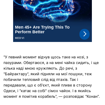
"У певний момент відчув щось таке на нозі, з
пазурами. Обертаюся, а на мені чайка сидить, і ще
кілька наді мною кружляють. До речі, з
"Байрактару", який підняли на мої пошуки, теж
побачили тепловий слід від птахів. Так і
передавали, що є об'єкт, який пливе в сторону
Одеси, і "катає на собі" сімох чайок. І в якийсь
момент я помітив корабель", — розповідає "Конан".