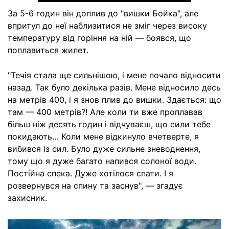
За 5-6 годин він доплив до "вишки Бойка", але
впритул до неї наблизитися не зміг через високу
температуру від горіння на ній — боявся, що
поплавиться жилет.
"Течія стала ще сильнішою, і мене почало відносити
назад. Так було декілька разів. Мене відносило десь
на метрів 400, і я знов плив до вишки. Здається: що
там — 400 метрів?! Але коли ти вже проплавав
більш ніж десять годин і відчуваєш, що сили тебе
покидають… Коли мене відкинуло вчетверте, я
вибився із сил. Було дуже сильне зневоднення,
тому що я дуже багато напився солоної води.
Постійна спека. Дуже хотілося спати. І я
розвернувся на спину та заснув", — згадує
захисник.