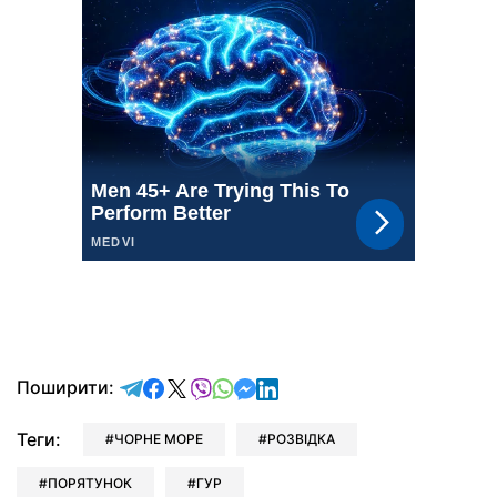
відправити у Telegram
поділитись у Facebook
поділитись у X
відправити у Viber
відправити у Whatsapp
відправити у Messenger
відправити у LinkedIn
Поширити:
Теги:
ЧОРНЕ МОРЕ
РОЗВІДКА
ПОРЯТУНОК
ГУР