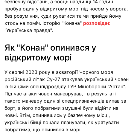
безпечну відстань, а боєць наодинці 14 годин
пробув один у відкритому морі під носом у ворога,
без розуміння, куди рухатися та чи прийде йому
хтось на поміч. Історію "Конана"
розповідає
"Українська правда".
Як "Конан" опинився у
відкритому морі
У серпні 2023 року в акваторії Чорного моря
російський літак Су-27 атакував український човен
із бійцями спецпідрозділу ГУР Міноборони "Артан".
Під час атаки човен маневрував, і в результаті
такого маневру один зі спецпризначенців випав за
борт, а його побратими змушені були відійти на
човні. Втім, опинившись у безпечному місці,
українські бійці почали планувати, як урятувати
побратима, що опинився в морі.