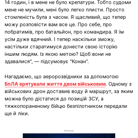
14 годин, і в мене не було крепатури. Тобто судоми
мене не мучили, мені було легко плисти. Просто
стомленість була з часом. Я щасливий, що тепер
можу розповісти вам все це. Про себе, про
побратимів, про батальйон, про командира. Я їм
усім дуже вдячний. І тепер наскільки зможу,
настільки старатимуся донести свою історію
іншим людям. Із якою метою? Щоб вони не
здавалися", — підсумовує "Конан".
Нагадаємо, що аеророзвідники за допомогою
БпЛА врятували життя двом військовим
. Одному з
військових дрон доставив воду й маршрут, за яким
можна було дістатися до позицій ЗСУ, а
тяжкопораненому бійцю безпілотником передали
ще й ліки.
РЕКЛАМА