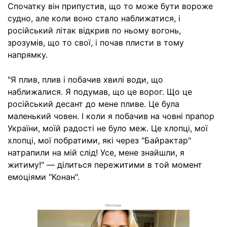
Спочатку він припустив, що то може бути вороже
судно, але коли воно стало наближатися, і
російський літак відкрив по ньому вогонь,
зрозумів, що то свої, і почав плисти в тому
напрямку.
"Я плив, плив і побачив хвилі води, що
наближалися. Я подумав, що це ворог. Що це
російський десант до мене пливе. Це була
маленький човен. І коли я побачив на човні прапор
України, моїй радості не було меж. Це хлопці, мої
хлопці, мої побратими, які через "Байрактар"
натрапили на мій слід! Усе, мене знайшли, я
житиму!" — ділиться пережитими в той момент
емоціями "Конан".
РЕКЛАМА