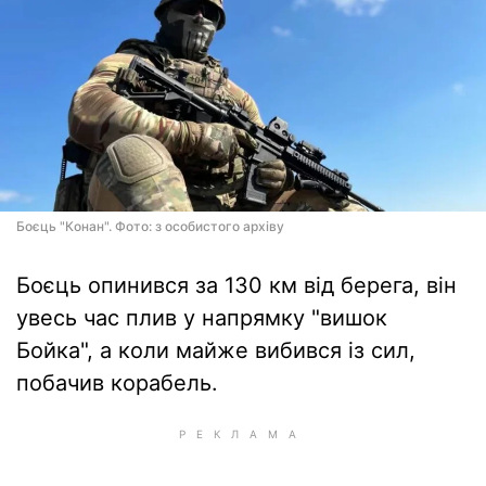
Боєць "Конан". Фото: з особистого архіву
Боєць опинився за 130 км від берега, він
увесь час плив у напрямку "вишок
Бойка", а коли майже вибився із сил,
побачив корабель.