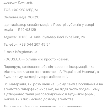
дозволу Компанії.
ТОВ «ФОКУС МЕДІА»
Онлайн-медіа ФОКУС
Ідентифікатор онлайн-медіа в Реєстрі суб’єктів у сфері
медіа — R40-03129
Адреса: 01133, м. Київ, бульвар Лесі Українки, 26
Телефон: +38 044 207 45 54
E-mail: info@focus.ua
FOCUS.UA — більше ніж просто новини.
Передрук, копіювання або відтворення інформації, яка
містить посилання на агентство ІнА "Українські Новини", в
будь-якому вигляді суворо заборонені.
Всі матеріали, які розміщені на цьому сайті з посиланням на
агентство "Інтерфакс-Україна", не підлягають подальшому
відтворенню та/чи розповсюдженню в будь-якій формі,
інакше як з письмового дозволу агентства.
Будь-яке копіювання, передрук та відтворення