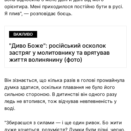
орієнтира. Мені приходилося постійно бути в русі.
Я плив", — розповідає боєць.
ВАЖЛИВО
"Диво Боже": російський осколок
застряг у молитовнику та врятував
життя волинянину (фото)
Він зізнається, що кілька разів в голові промайнула
думка здатися, оскільки плавання не було його
сильною стороною. В дитинстві він одного разу
ледь не втопився, тож відчував невпевненість у
воді.
"Збираєшся з силами — і ще один ривок. Бо жити
дуже хочеться, розумієте? Думки були різні, чесно.