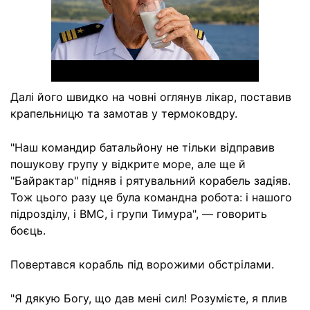
Далі його швидко на човні оглянув лікар, поставив
крапельницю та замотав у термоковдру.
"Наш командир батальйону не тільки відправив
пошукову групу у відкрите море, але ще й
"Байрактар" підняв і рятувальний корабель задіяв.
Тож цього разу це була командна робота: і нашого
підрозділу, і ВМС, і групи Тимура", — говорить
боєць.
Повертався корабль під ворожими обстрілами.
"Я дякую Богу, що дав мені сил! Розумієте, я плив