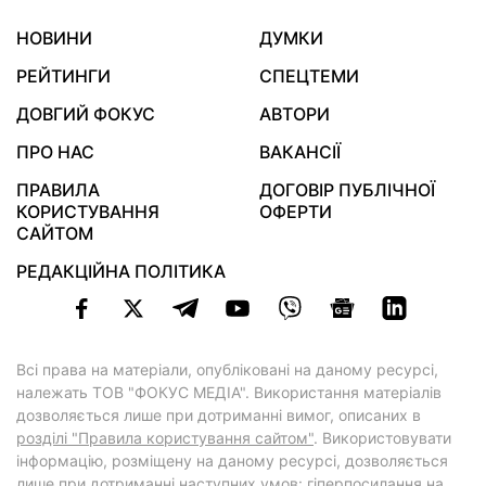
НОВИНИ
ДУМКИ
РЕЙТИНГИ
СПЕЦТЕМИ
ДОВГИЙ ФОКУС
АВТОРИ
ПРО НАС
ВАКАНСІЇ
ПРАВИЛА
ДОГОВІР ПУБЛІЧНОЇ
КОРИСТУВАННЯ
ОФЕРТИ
САЙТОМ
РЕДАКЦІЙНА ПОЛІТИКА
Всі права на матеріали, опубліковані на даному ресурсі,
належать ТОВ "ФОКУС МЕДІА". Використання матеріалів
дозволяється лише при дотриманні вимог, описаних в
розділі "Правила користування сайтом"
. Використовувати
інформацію, розміщену на даному ресурсі, дозволяється
лише при дотриманні наступних умов: гіперпосилання на