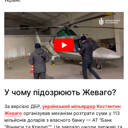
Україні.
У чому підозрюють Жеваго?
За версією ДБР,
український мільярдер Костянтин
Жеваго
організував механізм розтрати суми у 113
мільйонів доларів з власного банку — АТ "Банк
"Фінанси та Кредит"". Це завдало шкоди державі та