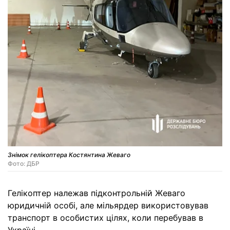
Знімок гелікоптера Костянтина Жеваго
Фото: ДБР
Гелікоптер належав підконтрольній Жеваго
юридичній особі, але мільярдер використовував
транспорт в особистих цілях, коли перебував в