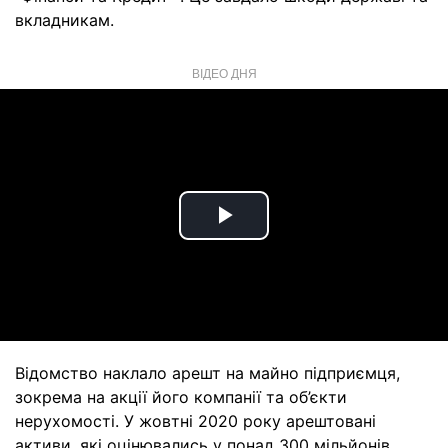
вкладникам.
ВІДЕО ДНЯ
Play
Video
Відомство наклало арешт на майно підприємця,
зокрема на акції його компанії та об’єкти
нерухомості. У жовтні 2020 року арештовані
активи, які оцінювались у понад 300 мільйонів