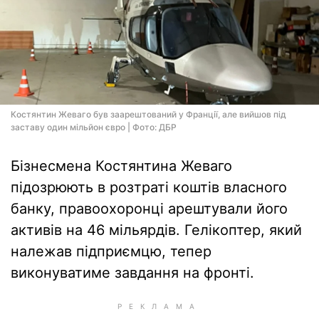
Костянтин Жеваго був заарештований у Франції, але вийшов під
заставу один мільйон євро | Фото: ДБР
Бізнесмена Костянтина Жеваго
підозрюють в розтраті коштів власного
банку, правоохоронці арештували його
активів на 46 мільярдів. Гелікоптер, який
належав підприємцю, тепер
виконуватиме завдання на фронті.