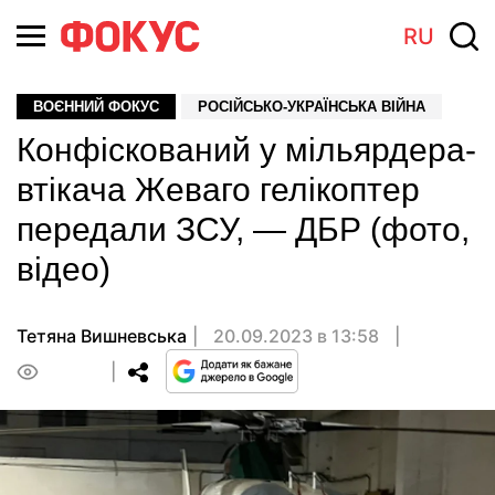
RU
ВОЄННИЙ ФОКУС
РОСІЙСЬКО-УКРАЇНСЬКА ВІЙНА
Конфіскований у мільярдера-
втікача Жеваго гелікоптер
передали ЗСУ, — ДБР (фото,
відео)
Тетяна Вишневська
20.09.2023 в 13:58
0