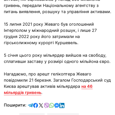
гривень, передали Національному агентству з
питань виявлення, розшуку та управління активами.
15 липня 2021 року Жеваго був оголошений
Інтерполом у міжнародний розшук, і лише 27
грудня 2022 року його затримали на
гірськолижному курорті Куршевель.
5 січня цього року мільярдер вийшов на свободу,
сплативши заставу у розмірі одного мільйона євро.
Нагадаємо, про арешт гелікоптера Жеваго
повідомили 21 березня. Загалом Господарський суд
Києва арештував активів мільярдера
на 46
мільярдів гривень
.
відправити у Telegram
поділитись у Facebook
поділитись у X
відправити у Viber
відправити у Whatsapp
відправити у Messenger
відправити у LinkedIn
Поширити: