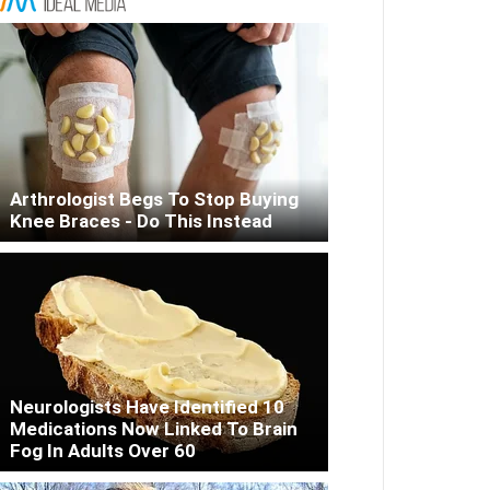
Arthrologist Begs To Stop Buying
Knee Braces - Do This Instead
Neurologists Have Identified 10
Medications Now Linked To Brain
Fog In Adults Over 60