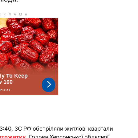
 3:40, ЗС РФ обстріляли житлові квартали
уртожитку
. Голова Херсонської обласної