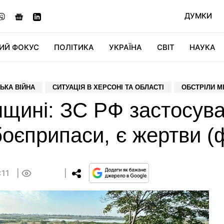
ДУМКИ
ИЙ ФОКУС
ПОЛІТИКА
УКРАЇНА
СВІТ
НАУКА
ДІДЖИТАЛ
АВТО
СВІТФАН
КУ
ЬКА ВІЙНА
СИТУАЦІЯ В ХЕРСОНІ ТА ОБЛАСТІ
ОБСТРІЛИ МІ
нщині: ЗС РФ застосув
оєприпаси, є жертви (
:11
0