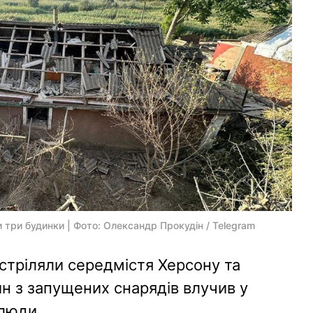
и три будинки | Фото: Олександр Прокудін / Telegram
бстріляли середмістя Херсону та
ин з запущених снарядів влучив у
 люди.