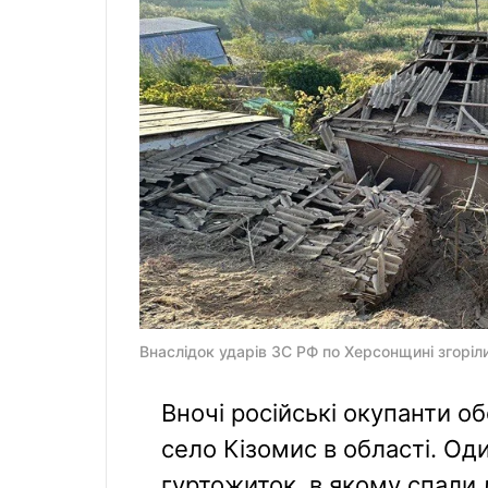
Внаслідок ударів ЗС РФ по Херсонщині згоріл
Вночі російські окупанти о
село Кізомис в області. Од
гуртожиток, в якому спали