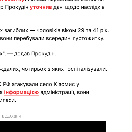
др Прокудін
уточнив
дані щодо наслідків
 загиблих — чоловіків віком 29 та 41 рік.
вони перебували всередині гуртожитку.
х", — додав Прокудін.
ждалих, чотирьох з яких госпіталізували.
ЗС РФ атакували село Кізомис у
за
інформацією
адміністрації, вони
ипаси.
ВІДЕО ДНЯ